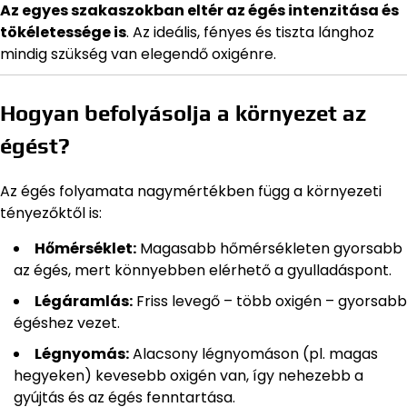
Az egyes szakaszokban eltér az égés intenzitása és
tökéletessége is
. Az ideális, fényes és tiszta lánghoz
mindig szükség van elegendő oxigénre.
Hogyan befolyásolja a környezet az
égést?
Az égés folyamata nagymértékben függ a környezeti
tényezőktől is:
Hőmérséklet:
Magasabb hőmérsékleten gyorsabb
az égés, mert könnyebben elérhető a gyulladáspont.
Légáramlás:
Friss levegő – több oxigén – gyorsabb
égéshez vezet.
Légnyomás:
Alacsony légnyomáson (pl. magas
hegyeken) kevesebb oxigén van, így nehezebb a
gyújtás és az égés fenntartása.