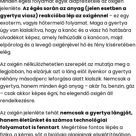
Minden égési folyamat egyik alapfeltétele az oxigén
jelenléte.
Az égés során az anyag (jelen esetben a
gyertya viasz) reakcióba lép az oxigénnel
– ez egy
exoterm, vagyis hőtermelő folyamat. Maga a gyertya
úgy van kialakítva, hogy a kanóc és a viasz hő hatására
olvadékot képez, amely felhúzódik a kanócon, majd
elpárolog és a levegő oxigénjével hő és fény kíséretében
elég.
Az oxigén nélkülözhetetlen szerepét az mutatja meg a
legjobban, ha elzárjuk azt a láng elől: ilyenkor a gyertya
néhány másodperc leforgása alatt kialszik. Nemcsak a
gyertya, hanem minden égő anyag – akár fa, benzin, gáz
– csak akkor képes égni, ha elegendő oxigén áll
rendelkezésre.
Az oxigén jelenléte tehát
nemcsak a gyertya lángját,
hanem életünket és számos technológiai
folyamatot is fenntart
. Megértése fontos lépés a
fizika, a kémia, sőt a biológia alapjainak elsajátításában,