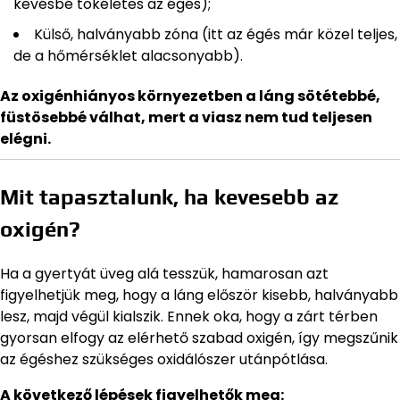
kevésbé tökéletes az égés);
Külső, halványabb zóna (itt az égés már közel teljes,
de a hőmérséklet alacsonyabb).
Az oxigénhiányos környezetben a láng sötétebbé,
füstösebbé válhat, mert a viasz nem tud teljesen
elégni.
Mit tapasztalunk, ha kevesebb az
oxigén?
Ha a gyertyát üveg alá tesszük, hamarosan azt
figyelhetjük meg, hogy a láng először kisebb, halványabb
lesz, majd végül kialszik. Ennek oka, hogy a zárt térben
gyorsan elfogy az elérhető szabad oxigén, így megszűnik
az égéshez szükséges oxidálószer utánpótlása.
A következő lépések figyelhetők meg: