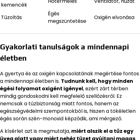
Hőtermelés
Ventilátor, huzat
kemencék
Égés
Tűzoltás
Oxigén elvonása
megszüntetése
Gyakorlati tanulságok a mindennapi
életben
A gyertya és az oxigén kapcsolatának megértése fontos
a mindennapi életben is.
Tudnunk kell, hogy minden
égési folyamat oxigént igényel
, ezért zárt térben
mindig gondoskodni kell megfelelő szellőzésről. Ez
nemcsak a tűzbiztonság miatt fontos, hanem az
egészségvédelmi szempontokból is, hiszen a tökéletlen
égés során szén-monoxid képződik, ami mérgező.
A kísérlet azt is megmutatja,
miért alszik el a tűz egy
üveg alatt vagy miért nehéz tüzet gyújtani magas