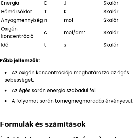
Energia
E
J
Skalár
Hőmérséklet
T
K
Skalár
Anyagmennyiség
n
mol
Skalár
Oxigén
c
mol/dm³
Skalár
koncentráció
Idő
t
s
Skalár
Főbb jellemzők:
Az oxigén koncentrációja meghatározza az égés
sebességét.
Az égés során energia szabadul fel.
A folyamat során tömegmegmaradás érvényesül.
Formulák és számítások