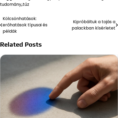
tudomány
,
tűz
Kölcsönhatások:
Bejegyzés
Kipróbáltuk a tojás a
erőhatások típusai és
palackban kísérletet
navigáció
példák
Related Posts