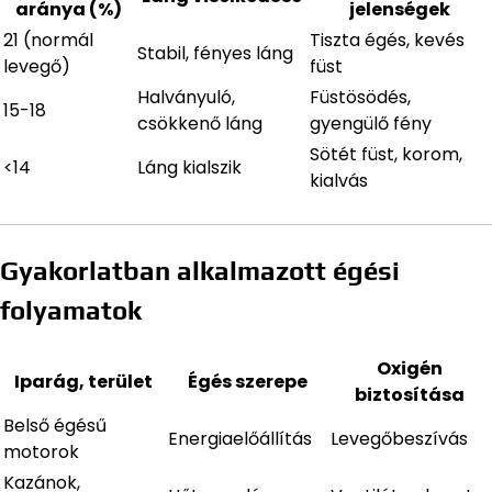
aránya (%)
jelenségek
21 (normál
Tiszta égés, kevés
Stabil, fényes láng
levegő)
füst
Halványuló,
Füstösödés,
15-18
csökkenő láng
gyengülő fény
Sötét füst, korom,
<14
Láng kialszik
kialvás
Gyakorlatban alkalmazott égési
folyamatok
Oxigén
Iparág, terület
Égés szerepe
biztosítása
Belső égésű
Energiaelőállítás
Levegőbeszívás
motorok
Kazánok,