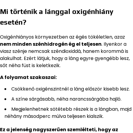
Mi történik a lánggal oxigénhiány
esetén?
Oxigénhiányos környezetben az égés tökéletlen, azaz
nem minden szénhidrogén ég el teljesen
. Ilyenkor a
viasz szénje nemcsak széndioxiddá, hanem korommá is
alakulhat. Ezért látjuk, hogy a láng egyre gyengébb lesz,
sőt néha füst is keletkezik.
A folyamat szakaszai:
Csökkenő oxigénszintnél a láng először kisebb lesz.
A színe sárgásabb, néha narancssárgába hajló.
Megjelenhetnek sötétebb részek is a lángban, majd
néhány másodperc múlva teljesen kialszik.
Ez a jelenség nagyszerűen szemlélteti, hogy az