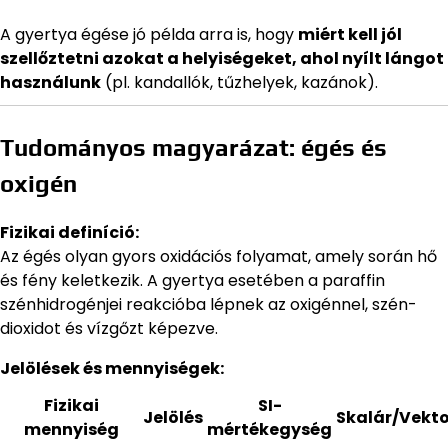
A gyertya égése jó példa arra is, hogy
miért kell jól
szellőztetni azokat a helyiségeket, ahol nyílt lángot
használunk
(pl. kandallók, tűzhelyek, kazánok).
Tudományos magyarázat: égés és
oxigén
Fizikai definíció:
Az égés olyan gyors oxidációs folyamat, amely során hő
és fény keletkezik. A gyertya esetében a paraffin
szénhidrogénjei reakcióba lépnek az oxigénnel, szén-
dioxidot és vízgőzt képezve.
Jelölések és mennyiségek:
Fizikai
SI-
Jelölés
Skalár/Vekto
mennyiség
mértékegység