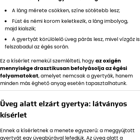
A láng mérete csökken, színe sötétebb lesz;
Füst és némi korom keletkezik, a láng imbolyog,
majd kialszik;
A gyertyát körülölelő üveg párás lesz, mivel vízgőz is
felszabadul az égés során.
Ez a kísérlet remekül szemlélteti, hogy
az oxigén
mennyisége drasztikusan befolyásolja az égési
folyamatokat
, amelyet nemcsak a gyertyák, hanem
minden más éghető anyag esetén tapasztalhatunk.
Üveg alatt elzárt gyertya: látványos
kísérlet
Ennek a kísérletnek a menete egyszerű: a meggyújtott
gyertyát egy üvegbúrával lefedjük. Az üveg alatt a