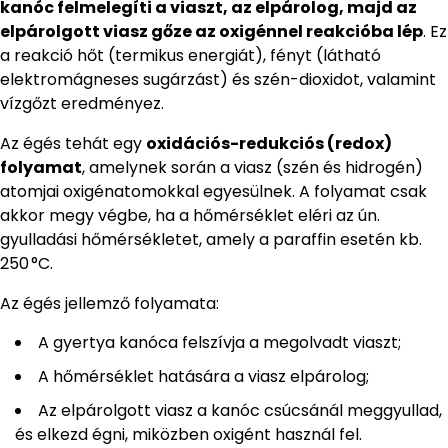
kanóc felmelegíti a viaszt, az elpárolog, majd az
elpárolgott viasz gőze az oxigénnel reakcióba lép
. Ez
a reakció hőt (termikus energiát), fényt (látható
elektromágneses sugárzást) és szén-dioxidot, valamint
vízgőzt eredményez.
Az égés tehát egy
oxidációs-redukciós (redox)
folyamat
, amelynek során a viasz (szén és hidrogén)
atomjai oxigénatomokkal egyesülnek. A folyamat csak
akkor megy végbe, ha a hőmérséklet eléri az ún.
gyulladási hőmérsékletet, amely a paraffin esetén kb.
250 °C.
Az égés jellemző folyamata:
A gyertya kanóca felszívja a megolvadt viaszt;
A hőmérséklet hatására a viasz elpárolog;
Az elpárolgott viasz a kanóc csúcsánál meggyullad,
és elkezd égni, miközben oxigént használ fel.