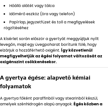
Hőálló alátét vagy tálca
Időmérő eszköz (óra vagy telefon)
Papírlap, jegyzetfüzet és toll a megfigyelések
rögzítéséhez
A kísérlet során először a gyertyát meggyújtjuk nyílt
levegőn, majd egy üvegpoharat borítunk fölé, hogy
elzárjuk a hozzáférhető oxigént.
Így közvetlenül
megfigyelhetjük az égési folyamat változását az
oxigénszint csökkenésekor.
A gyertya égése: alapvető kémiai
folyamatok
A gyertya főként paraffinból vagy stearinból készül,
amelyek szénhidrogén alapú anyagok.
Égés közben a