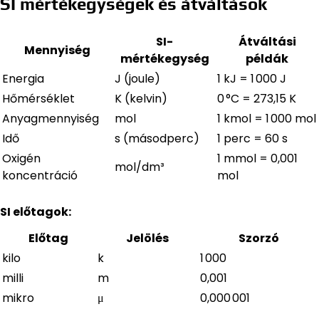
SI mértékegységek és átváltások
SI-
Átváltási
Mennyiség
mértékegység
példák
Energia
J (joule)
1 kJ = 1 000 J
Hőmérséklet
K (kelvin)
0 °C = 273,15 K
Anyagmennyiség
mol
1 kmol = 1 000 mol
Idő
s (másodperc)
1 perc = 60 s
Oxigén
1 mmol = 0,001
mol/dm³
koncentráció
mol
SI előtagok:
Előtag
Jelölés
Szorzó
kilo
k
1 000
milli
m
0,001
mikro
μ
0,000 001