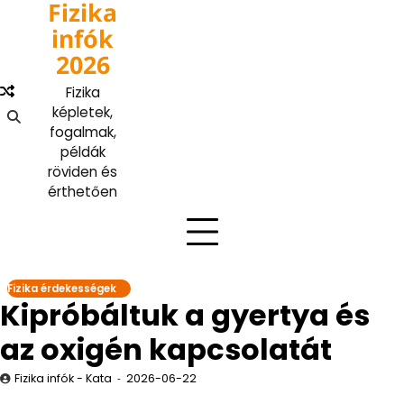
Fizika
Skip
to
infók
content
2026
Fizika
képletek,
fogalmak,
példák
röviden és
érthetően
Fizika érdekességek
Kipróbáltuk a gyertya és
az oxigén kapcsolatát
Fizika infók - Kata
2026-06-22