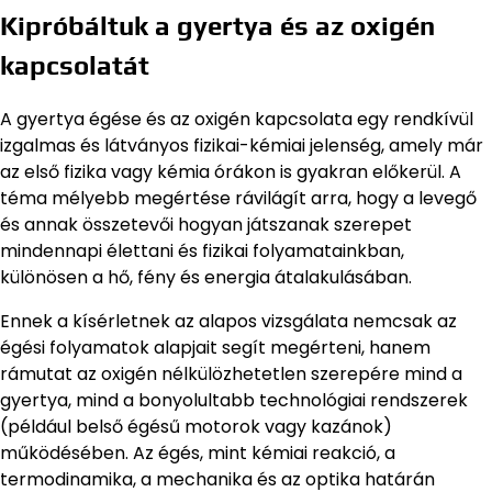
Kipróbáltuk a gyertya és az oxigén
kapcsolatát
A gyertya égése és az oxigén kapcsolata egy rendkívül
izgalmas és látványos fizikai-kémiai jelenség, amely már
az első fizika vagy kémia órákon is gyakran előkerül. A
téma mélyebb megértése rávilágít arra, hogy a levegő
és annak összetevői hogyan játszanak szerepet
mindennapi élettani és fizikai folyamatainkban,
különösen a hő, fény és energia átalakulásában.
Ennek a kísérletnek az alapos vizsgálata nemcsak az
égési folyamatok alapjait segít megérteni, hanem
rámutat az oxigén nélkülözhetetlen szerepére mind a
gyertya, mind a bonyolultabb technológiai rendszerek
(például belső égésű motorok vagy kazánok)
működésében. Az égés, mint kémiai reakció, a
termodinamika, a mechanika és az optika határán