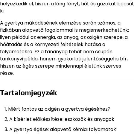
helyezkedik el, hiszen a láng fényt, hőt és gázokat bocsát
ki.
A gyertya működésének elemzése során számos, a
fizikában alapvető fogalommal is megismerkedhetünk:
ilyen például az energia, az anyag, az oxigén szerepe, a
hőátadás és a környezeti feltételek hatása a
folyamatokra. Ez a tananyag tehát nem csupán
tankönyvi példa, hanem gyakorlati jelentőséggel is bír,
hiszen az égés szerepe mindennapi életünk szerves
része.
Tartalomjegyzék
Miért fontos az oxigén a gyertya égéséhez?
A kísérlet előkészítése: eszközök és anyagok
A gyertya égése: alapvető kémiai folyamatok