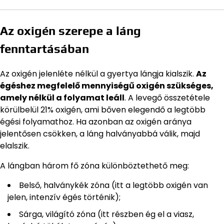
Az oxigén szerepe a láng
fenntartásában
Az oxigén jelenléte nélkül a gyertya lángja kialszik.
Az
égéshez megfelelő mennyiségű oxigén szükséges,
amely nélkül a folyamat leáll
. A levegő összetétele
körülbelül 21% oxigén, ami bőven elegendő a legtöbb
égési folyamathoz. Ha azonban az oxigén aránya
jelentősen csökken, a láng halványabbá válik, majd
elalszik.
A lángban három fő zóna különböztethető meg:
Belső, halványkék zóna (itt a legtöbb oxigén van
jelen, intenzív égés történik);
Sárga, világító zóna (itt részben ég el a viasz,