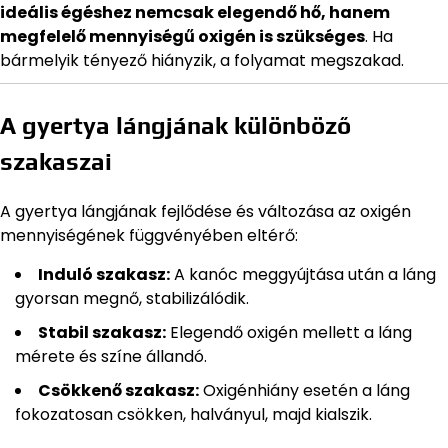
ideális égéshez nemcsak elegendő hő, hanem
megfelelő mennyiségű oxigén is szükséges
. Ha
bármelyik tényező hiányzik, a folyamat megszakad.
A gyertya lángjának különböző
szakaszai
A gyertya lángjának fejlődése és változása az oxigén
mennyiségének függvényében eltérő:
Induló szakasz:
A kanóc meggyújtása után a láng
gyorsan megnő, stabilizálódik.
Stabil szakasz:
Elegendő oxigén mellett a láng
mérete és színe állandó.
Csökkenő szakasz:
Oxigénhiány esetén a láng
fokozatosan csökken, halványul, majd kialszik.