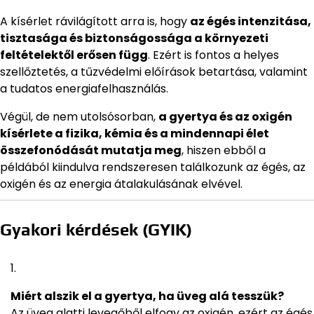
A kísérlet rávilágított arra is, hogy
az égés intenzitása,
tisztasága és biztonságossága a környezeti
feltételektől erősen függ
. Ezért is fontos a helyes
szellőztetés, a tűzvédelmi előírások betartása, valamint
a tudatos energiafelhasználás.
Végül, de nem utolsósorban,
a gyertya és az oxigén
kísérlete a fizika, kémia és a mindennapi élet
összefonódását mutatja meg
, hiszen ebből a
példából kiindulva rendszeresen találkozunk az égés, az
oxigén és az energia átalakulásának elvével.
Gyakori kérdések (GYIK)
Miért alszik el a gyertya, ha üveg alá tesszük?
Az üveg alatti levegőből elfogy az oxigén, ezért az égés