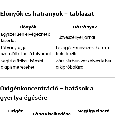
Előnyök és hátrányok – táblázat
Előnyök
Hátrányok
Egyszerűen elvégezhető
Tűzveszéllyel járhat
kísérlet
Látványos, jól
Levegőszennyezés, korom
szemléltethető folyamat
keletkezik
Segíti a fizikai-kémiai
Zárt térben veszélyes lehet
alapismereteket
a kipróbálása
Oxigénkoncentráció – hatások a
gyertya égésére
Oxigén
Megfigyelhető
Láng viselkedése