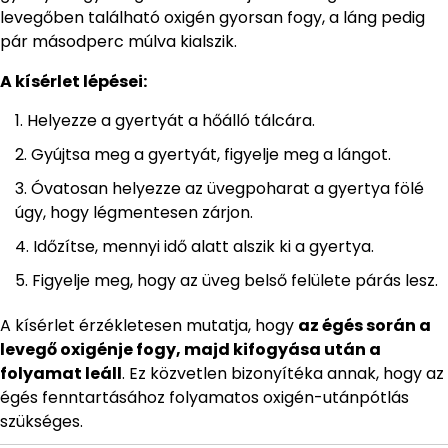
levegőben található oxigén gyorsan fogy, a láng pedig
pár másodperc múlva kialszik.
A kísérlet lépései:
Helyezze a gyertyát a hőálló tálcára.
Gyújtsa meg a gyertyát, figyelje meg a lángot.
Óvatosan helyezze az üvegpoharat a gyertya fölé
úgy, hogy légmentesen zárjon.
Időzítse, mennyi idő alatt alszik ki a gyertya.
Figyelje meg, hogy az üveg belső felülete párás lesz.
A kísérlet érzékletesen mutatja, hogy
az égés során a
levegő oxigénje fogy, majd kifogyása után a
folyamat leáll
. Ez közvetlen bizonyítéka annak, hogy az
égés fenntartásához folyamatos oxigén-utánpótlás
szükséges.