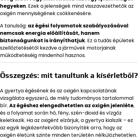
hegyeken
. Ezek a jelenségek mind visszavezethetők az
oxigén mennyiségének csökkenésére.
A tanulság:
az égési folyamatok szabályozásával
nemcsak energia előállítását, hanem
biztonságunkat is irányíthatjuk
. Ez a tudás épületek
szellőztetésétől kezdve a járművek motorjainak
működtetéséig mindenhol hasznos.
Összegzés: mit tanultunk a kísérletből?
A gyertya égésének és az oxigén kapcsolatának
vizsgálata egyszerű, de mély tudományos tartalommal
bír.
Az égéshez elengedhetetlen az oxigén jelenléte
,
és a folyamat során hő, fény, szén-dioxid és vízgőz
keletkezik. Ha az oxigént elzárjuk, a gyertya kialszik – ez
az egyik legkézenfekvőbb bizonyíték arra, hogy az
oxigén életünk szinte minden területén nélkülözhetetlen.