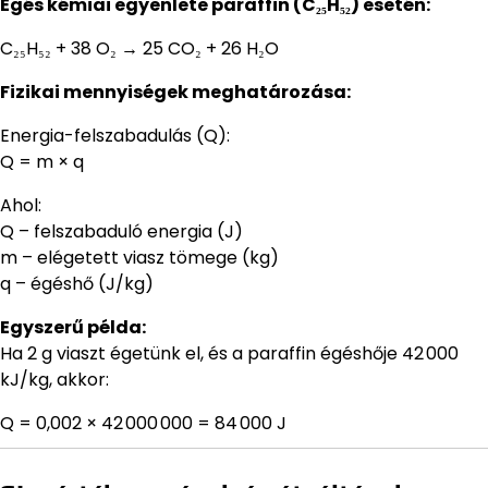
Égés kémiai egyenlete paraffin (C₂₅H₅₂) esetén:
C₂₅H₅₂ + 38 O₂ → 25 CO₂ + 26 H₂O
Fizikai mennyiségek meghatározása:
Energia-felszabadulás (Q):
Q = m × q
Ahol:
Q – felszabaduló energia (J)
m – elégetett viasz tömege (kg)
q – égéshő (J/kg)
Egyszerű példa:
Ha 2 g viaszt égetünk el, és a paraffin égéshője 42 000
kJ/kg, akkor:
Q = 0,002 × 42 000 000 = 84 000 J