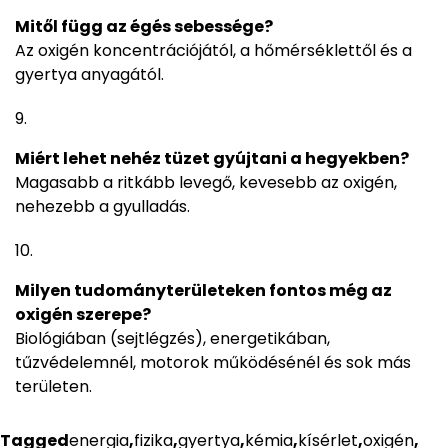
Mitől függ az égés sebessége?
Az oxigén koncentrációjától, a hőmérséklettől és a
gyertya anyagától.
Miért lehet nehéz tüzet gyújtani a hegyekben?
Magasabb a ritkább levegő, kevesebb az oxigén,
nehezebb a gyulladás.
Milyen tudományterületeken fontos még az
oxigén szerepe?
Biológiában (sejtlégzés), energetikában,
tűzvédelemnél, motorok működésénél és sok más
területen.
Tagged
energia
,
fizika
,
gyertya
,
kémia
,
kísérlet
,
oxigén
,