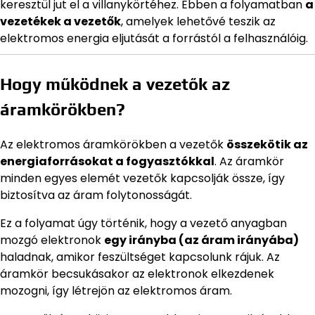
keresztül jut el a villanykörtéhez. Ebben a folyamatban
a
vezetékek a vezetők
, amelyek lehetővé teszik az
elektromos energia eljutását a forrástól a felhasználóig.
Hogy működnek a vezetők az
áramkörökben?
Az elektromos áramkörökben a vezetők
összekötik az
energiaforrásokat a fogyasztókkal
. Az áramkör
minden egyes elemét vezetők kapcsolják össze, így
biztosítva az áram folytonosságát.
Ez a folyamat úgy történik, hogy a vezető anyagban
mozgó elektronok
egy irányba (az áram irányába)
haladnak, amikor feszültséget kapcsolunk rájuk. Az
áramkör becsukásakor az elektronok elkezdenek
mozogni, így létrejön az elektromos áram.