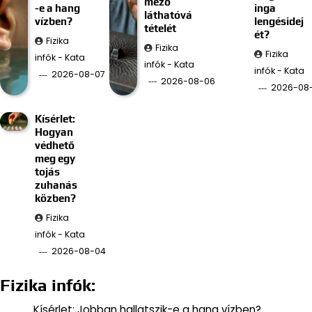
mező
-e a hang
inga
láthatóvá
vízben?
lengésidej
tételét
ét?
Fizika
Fizika
Fizika
infók - Kata
infók - Kata
infók - Kata
2026-08-07
2026-08-06
2026-08
Kísérlet:
Hogyan
védhető
meg egy
tojás
zuhanás
közben?
Fizika
infók - Kata
2026-08-04
Fizika infók:
Kísérlet: Jobban hallatszik-e a hang vízben?