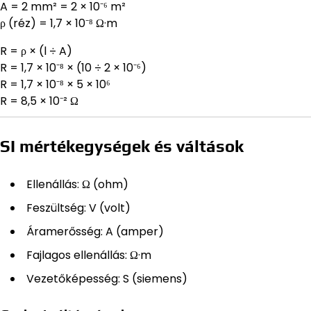
A = 2 mm² = 2 × 10⁻⁶ m²
ρ (réz) = 1,7 × 10⁻⁸ Ω·m
R = ρ × (l ÷ A)
R = 1,7 × 10⁻⁸ × (10 ÷ 2 × 10⁻⁶)
R = 1,7 × 10⁻⁸ × 5 × 10⁶
R = 8,5 × 10⁻² Ω
SI mértékegységek és váltások
Ellenállás: Ω (ohm)
Feszültség: V (volt)
Áramerősség: A (amper)
Fajlagos ellenállás: Ω·m
Vezetőképesség: S (siemens)