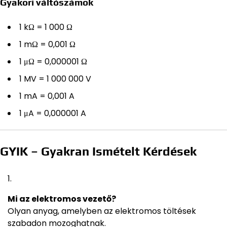
Gyakori váltószámok
1 kΩ = 1 000 Ω
1 mΩ = 0,001 Ω
1 μΩ = 0,000001 Ω
1 MV = 1 000 000 V
1 mA = 0,001 A
1 μA = 0,000001 A
GYIK – Gyakran Ismételt Kérdések
Mi az elektromos vezető?
Olyan anyag, amelyben az elektromos töltések
szabadon mozoghatnak.