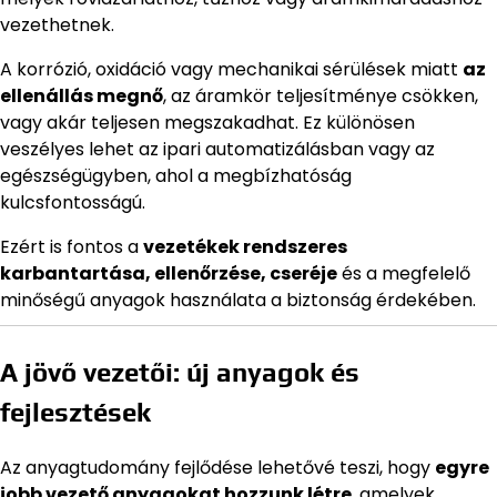
vezethetnek.
A korrózió, oxidáció vagy mechanikai sérülések miatt
az
ellenállás megnő
, az áramkör teljesítménye csökken,
vagy akár teljesen megszakadhat. Ez különösen
veszélyes lehet az ipari automatizálásban vagy az
egészségügyben, ahol a megbízhatóság
kulcsfontosságú.
Ezért is fontos a
vezetékek rendszeres
karbantartása, ellenőrzése, cseréje
és a megfelelő
minőségű anyagok használata a biztonság érdekében.
A jövő vezetői: új anyagok és
fejlesztések
Az anyagtudomány fejlődése lehetővé teszi, hogy
egyre
jobb vezető anyagokat hozzunk létre
, amelyek