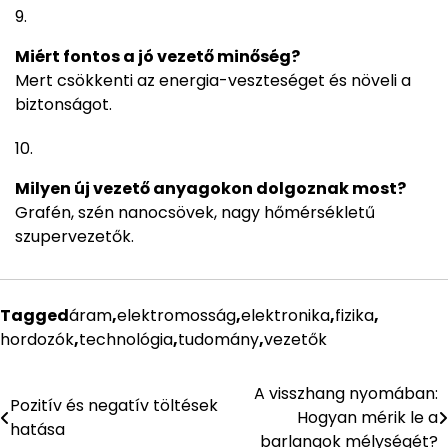
Miért fontos a jó vezető minőség?
Mert csökkenti az energia-veszteséget és növeli a
biztonságot.
Milyen új vezető anyagokon dolgoznak most?
Grafén, szén nanocsövek, nagy hőmérsékletű
szupervezetők.
Tagged
áram
,
elektromosság
,
elektronika
,
fizika
,
hordozók
,
technológia
,
tudomány
,
vezetők
A visszhang nyomában:
Bejegyzés
Pozitív és negatív töltések
Hogyan mérik le a
hatása
navigáció
barlangok mélységét?