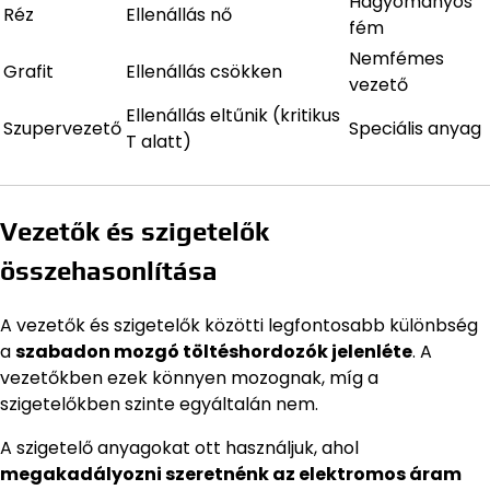
Hagyományos
Réz
Ellenállás nő
fém
Nemfémes
Grafit
Ellenállás csökken
vezető
Ellenállás eltűnik (kritikus
Szupervezető
Speciális anyag
T alatt)
Vezetők és szigetelők
összehasonlítása
A vezetők és szigetelők közötti legfontosabb különbség
a
szabadon mozgó töltéshordozók jelenléte
. A
vezetőkben ezek könnyen mozognak, míg a
szigetelőkben szinte egyáltalán nem.
A szigetelő anyagokat ott használjuk, ahol
megakadályozni szeretnénk az elektromos áram