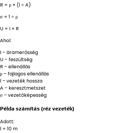
R = ρ × (l ÷ A)
σ = 1 ÷ ρ
U = I × R
Ahol:
I – áramerősség
U – feszültség
R – ellenállás
ρ – fajlagos ellenállás
l – vezeték hossza
A – keresztmetszet
σ – vezetőképesség
Példa számítás (réz vezeték)
Adott:
l = 10 m