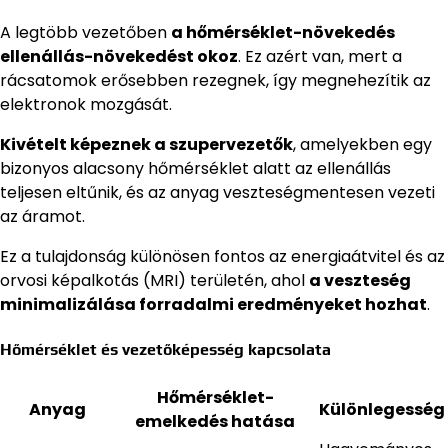
A legtöbb vezetőben
a hőmérséklet-növekedés
ellenállás-növekedést okoz
. Ez azért van, mert a
rácsatomok erősebben rezegnek, így megnehezítik az
elektronok mozgását.
Kivételt képeznek a szupervezetők
, amelyekben egy
bizonyos alacsony hőmérséklet alatt az ellenállás
teljesen eltűnik, és az anyag veszteségmentesen vezeti
az áramot.
Ez a tulajdonság különösen fontos az energiaátvitel és az
orvosi képalkotás (MRI) területén, ahol
a veszteség
minimalizálása forradalmi eredményeket hozhat
.
Hőmérséklet és vezetőképesség kapcsolata
Hőmérséklet-
Anyag
Különlegesség
emelkedés hatása