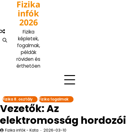
Fizika
Skip
to
infók
content
2026
Fizika
képletek,
fogalmak,
példák
röviden és
érthetően
Fizika 8. osztály
Fizika fogalmak
Vezetők: Az
elektromosság hordozói
Fizika infók - Kata
2026-03-10