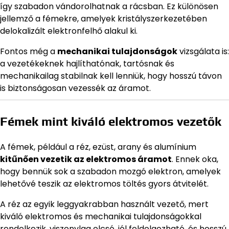
így szabadon vándorolhatnak a rácsban. Ez különösen
jellemző a fémekre, amelyek kristályszerkezetében
delokalizált elektronfelhő alakul ki.
Fontos még a
mechanikai tulajdonságok
vizsgálata is:
a vezetékeknek hajlíthatónak, tartósnak és
mechanikailag stabilnak kell lenniük, hogy hosszú távon
is biztonságosan vezessék az áramot.
Fémek mint kiváló elektromos vezetők
A fémek, például a réz, ezüst, arany és alumínium
kitűnően vezetik az elektromos áramot
. Ennek oka,
hogy bennük sok a szabadon mozgó elektron, amelyek
lehetővé teszik az elektromos töltés gyors átvitelét.
A réz az egyik leggyakrabban használt vezető, mert
kiváló elektromos és mechanikai tulajdonságokkal
rendelkezik, viszonylag olcsó, jól feldolgozható, és hosszú