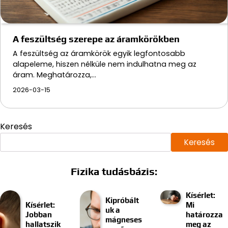
A feszültség szerepe az áramkörökben
A feszültség az áramkörök egyik legfontosabb
alapeleme, hiszen nélküle nem indulhatna meg az
áram. Meghatározza,…
2026-03-15
Keresés
Keresés
Fizika tudásbázis:
Kísérlet:
Kipróbált
Kísérlet:
Mi
uk a
Jobban
határozza
mágneses
hallatszik
meg az