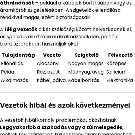
áthaladását
– például a kábelek borításában vagy az
áramkörök szigetelésében. A szigetelők ellenállása
rendkívül magas, ezért biztonságosak.
A
félig vezetők
a két szélsőség között helyezkednek el,
és speciális elektronikai alkalmazásokban, például
tranzisztorokban használják őket.
Tulajdonság
Vezető
Szigetelő
Félvezető
Ellenállás
Alacsony
Nagyon magas
Közepes
Példa
Réz, ezüst
Műanyag, üveg
Szilícium
Alkalmazás
Kábel, pálya
Kábelborítás
Elektronika
Vezetők hibái és azok következményei
A vezetők hibái komoly problémákat okozhatnak.
Leggyakoribb a szakadás vagy a túlmelegedés
,
melyek rövidzárlathoz, tűzhöz vagy áramkimaradáshoz