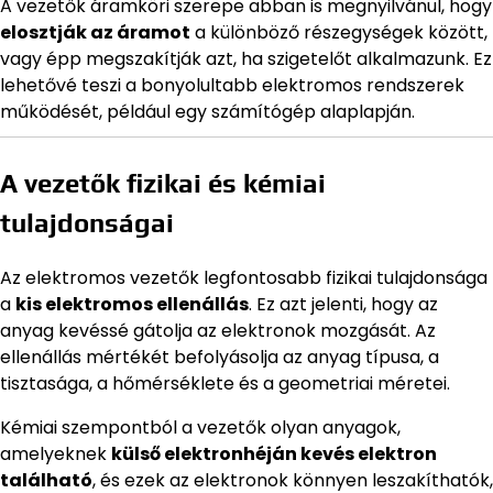
A vezetők áramköri szerepe abban is megnyilvánul, hogy
elosztják az áramot
a különböző részegységek között,
vagy épp megszakítják azt, ha szigetelőt alkalmazunk. Ez
lehetővé teszi a bonyolultabb elektromos rendszerek
működését, például egy számítógép alaplapján.
A vezetők fizikai és kémiai
tulajdonságai
Az elektromos vezetők legfontosabb fizikai tulajdonsága
a
kis elektromos ellenállás
. Ez azt jelenti, hogy az
anyag kevéssé gátolja az elektronok mozgását. Az
ellenállás mértékét befolyásolja az anyag típusa, a
tisztasága, a hőmérséklete és a geometriai méretei.
Kémiai szempontból a vezetők olyan anyagok,
amelyeknek
külső elektronhéján kevés elektron
található
, és ezek az elektronok könnyen leszakíthatók,