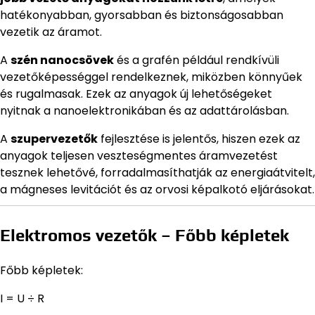
hatékonyabban, gyorsabban és biztonságosabban
vezetik az áramot.
A
szén nanocsövek
és a grafén például rendkívüli
vezetőképességgel rendelkeznek, miközben könnyűek
és rugalmasak. Ezek az anyagok új lehetőségeket
nyitnak a nanoelektronikában és az adattárolásban.
A
szupervezetők
fejlesztése is jelentős, hiszen ezek az
anyagok teljesen veszteségmentes áramvezetést
tesznek lehetővé, forradalmasíthatják az energiaátvitelt,
a mágneses levitációt és az orvosi képalkotó eljárásokat.
Elektromos vezetők – Főbb képletek
Főbb képletek:
I = U ÷ R