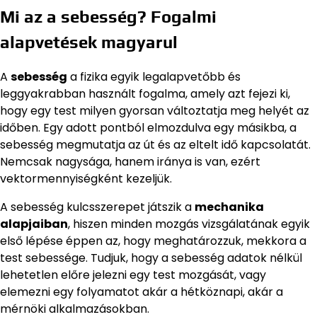
Mi az a sebesség? Fogalmi
alapvetések magyarul
A
sebesség
a fizika egyik legalapvetőbb és
leggyakrabban használt fogalma, amely azt fejezi ki,
hogy egy test milyen gyorsan változtatja meg helyét az
időben. Egy adott pontból elmozdulva egy másikba, a
sebesség megmutatja az út és az eltelt idő kapcsolatát.
Nemcsak nagysága, hanem iránya is van, ezért
vektormennyiségként kezeljük.
A sebesség kulcsszerepet játszik a
mechanika
alapjaiban
, hiszen minden mozgás vizsgálatának egyik
első lépése éppen az, hogy meghatározzuk, mekkora a
test sebessége. Tudjuk, hogy a sebesség adatok nélkül
lehetetlen előre jelezni egy test mozgását, vagy
elemezni egy folyamatot akár a hétköznapi, akár a
mérnöki alkalmazásokban.