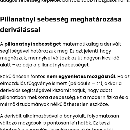
átlagos sebesség képletét bonyolultabb mozgásoknál is.
Pillanatnyi sebesség meghatározása
deriválással
A
pillanatnyi sebességet
matematikailag a derivált
segítségével határozzuk meg. Ez azt jelenti, hogy
megnézzük, mennyivel változik az út nagyon kicsi idő
alatt – ez adja a pillanatnyi sebességet.
Ez különösen fontos
nem egyenletes mozgásnál
. Ha az
elmozdulás függvénye ismert (például s = t²), akkor a
deriválás segítségével kiszámíthatjuk, hogy adott
pillanatban mekkora a sebesség. Ez a modern fizika és a
mérnöki tudományok nélkülözhetetlen eszköze.
A derivált alkalmazásával a bonyolult, folyamatosan
változó mozgások is pontosan leírhatók. Ez teszi
lehetővé a gyorsulás, lassulás vagy akár bonyolult