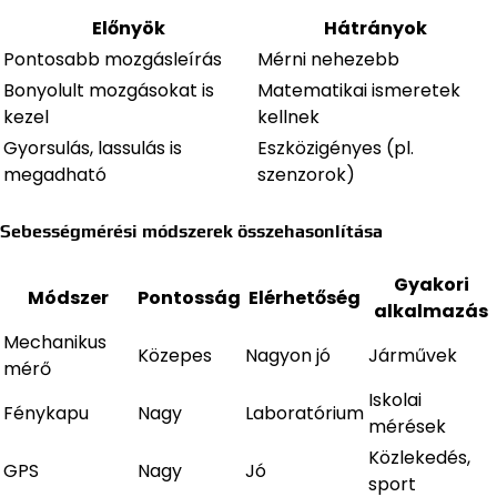
Előnyök
Hátrányok
Pontosabb mozgásleírás
Mérni nehezebb
Bonyolult mozgásokat is
Matematikai ismeretek
kezel
kellnek
Gyorsulás, lassulás is
Eszközigényes (pl.
megadható
szenzorok)
Sebességmérési módszerek összehasonlítása
Gyakori
Módszer
Pontosság
Elérhetőség
alkalmazás
Mechanikus
Közepes
Nagyon jó
Járművek
mérő
Iskolai
Fénykapu
Nagy
Laboratórium
mérések
Közlekedés,
GPS
Nagy
Jó
sport