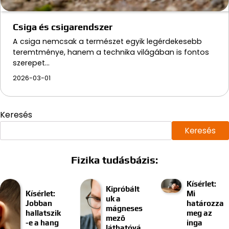
Csiga és csigarendszer
A csiga nemcsak a természet egyik legérdekesebb
teremtménye, hanem a technika világában is fontos
szerepet…
2026-03-01
Keresés
Keresés
Fizika tudásbázis:
Kísérlet:
Kipróbált
Kísérlet:
Mi
uk a
Jobban
határozza
mágneses
hallatszik
meg az
mező
-e a hang
inga
láthatóvá