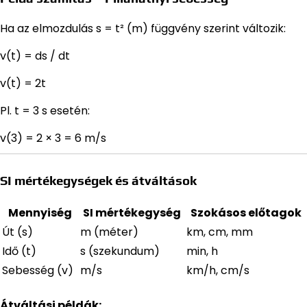
Ha az elmozdulás s = t² (m) függvény szerint változik:
v(t) = ds / dt
v(t) = 2t
Pl. t = 3 s esetén:
v(3) = 2 × 3 = 6 m/s
SI mértékegységek és átváltások
Mennyiség
SI mértékegység
Szokásos előtagok
Út (s)
m (méter)
km, cm, mm
Idő (t)
s (szekundum)
min, h
Sebesség (v)
m/s
km/h, cm/s
Átváltási példák: