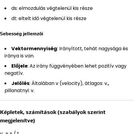
ds: elmozdulás végtelenül kis része
dt: eltelt idő végtelenül kis része
Sebesség jellemzői
Vektormennyiség
: Irányított, tehát nagysága és
iránya is van.
Előjele
: Az irány függvényében lehet pozitív vagy
negatív.
Jelölés
: Általában v (velocity), átlagos: vₐ,
pillanatnyi: v.
Képletek, számítások (szabályok szerint
megjelenítve)
vₐ = s / t