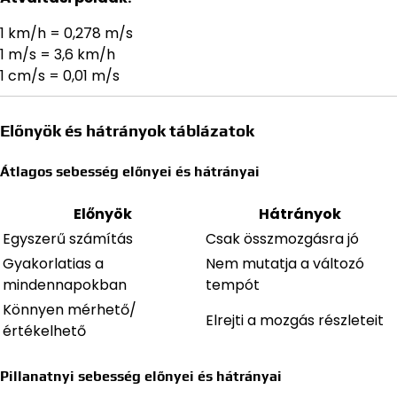
1 km/h = 0,278 m/s
1 m/s = 3,6 km/h
1 cm/s = 0,01 m/s
Előnyök és hátrányok táblázatok
Átlagos sebesség előnyei és hátrányai
Előnyök
Hátrányok
Egyszerű számítás
Csak összmozgásra jó
Gyakorlatias a
Nem mutatja a változó
mindennapokban
tempót
Könnyen mérhető/
Elrejti a mozgás részleteit
értékelhető
Pillanatnyi sebesség előnyei és hátrányai