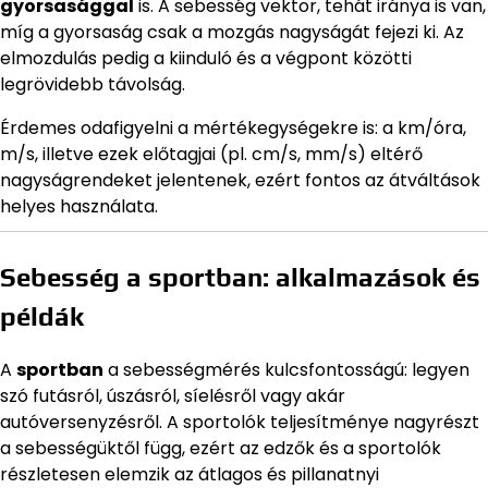
gyorsasággal
is. A sebesség vektor, tehát iránya is van,
míg a gyorsaság csak a mozgás nagyságát fejezi ki. Az
elmozdulás pedig a kiinduló és a végpont közötti
legrövidebb távolság.
Érdemes odafigyelni a mértékegységekre is: a km/óra,
m/s, illetve ezek előtagjai (pl. cm/s, mm/s) eltérő
nagyságrendeket jelentenek, ezért fontos az átváltások
helyes használata.
Sebesség a sportban: alkalmazások és
példák
A
sportban
a sebességmérés kulcsfontosságú: legyen
szó futásról, úszásról, síelésről vagy akár
autóversenyzésről. A sportolók teljesítménye nagyrészt
a sebességüktől függ, ezért az edzők és a sportolók
részletesen elemzik az átlagos és pillanatnyi