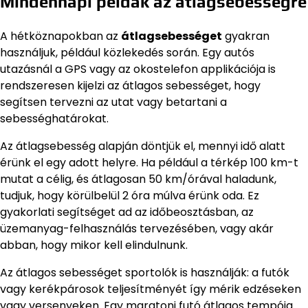
Mindennapi példák az átlagsebességre
A hétköznapokban az
átlagsebességet
gyakran
használjuk, például közlekedés során. Egy autós
utazásnál a GPS vagy az okostelefon applikációja is
rendszeresen kijelzi az átlagos sebességet, hogy
segítsen tervezni az utat vagy betartani a
sebességhatárokat.
Az átlagsebesség alapján döntjük el, mennyi idő alatt
érünk el egy adott helyre. Ha például a térkép 100 km-t
mutat a célig, és átlagosan 50 km/órával haladunk,
tudjuk, hogy körülbelül 2 óra múlva érünk oda. Ez
gyakorlati segítséget ad az időbeosztásban, az
üzemanyag-felhasználás tervezésében, vagy akár
abban, hogy mikor kell elindulnunk.
Az átlagos sebességet sportolók is használják: a futók
vagy kerékpárosok teljesítményét így mérik edzéseken
vagy versenyeken. Egy maratoni futó átlagos tempója