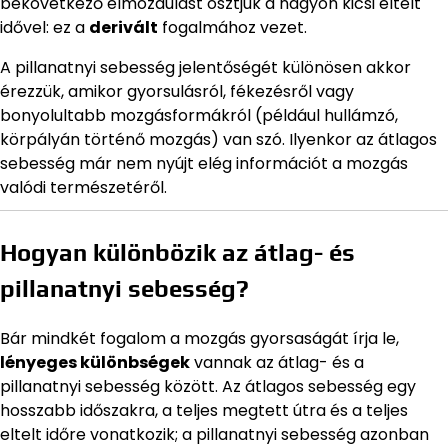
bekövetkező elmozdulást osztjuk a nagyon kicsi eltelt
idővel: ez a
derivált
fogalmához vezet.
A pillanatnyi sebesség jelentőségét különösen akkor
érezzük, amikor gyorsulásról, fékezésről vagy
bonyolultabb mozgásformákról (például hullámzó,
körpályán történő mozgás) van szó. Ilyenkor az átlagos
sebesség már nem nyújt elég információt a mozgás
valódi természetéről.
Hogyan különbözik az átlag- és
pillanatnyi sebesség?
Bár mindkét fogalom a mozgás gyorsaságát írja le,
lényeges különbségek
vannak az átlag- és a
pillanatnyi sebesség között. Az átlagos sebesség egy
hosszabb időszakra, a teljes megtett útra és a teljes
eltelt időre vonatkozik; a pillanatnyi sebesség azonban