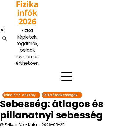
Fizika
Skip
to
infók
content
2026
Fizika
képletek,
fogalmak,
példák
röviden és
érthetően
Fizika 6-7. osztály
Fizika érdekességek
Sebesség: átlagos és
pillanatnyi sebesség
Fizika infók - Kata
2026-05-25