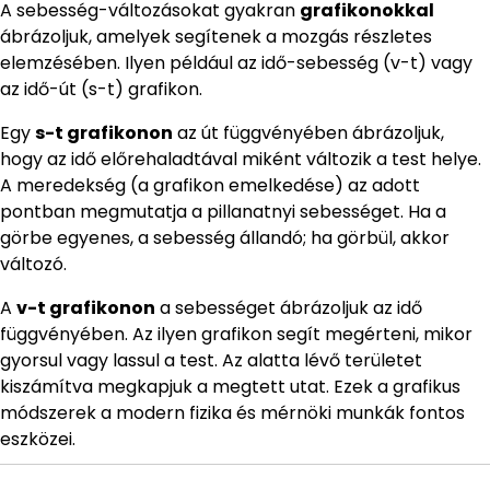
A sebesség-változásokat gyakran
grafikonokkal
ábrázoljuk, amelyek segítenek a mozgás részletes
elemzésében. Ilyen például az idő-sebesség (v-t) vagy
az idő-út (s-t) grafikon.
Egy
s-t grafikonon
az út függvényében ábrázoljuk,
hogy az idő előrehaladtával miként változik a test helye.
A meredekség (a grafikon emelkedése) az adott
pontban megmutatja a pillanatnyi sebességet. Ha a
görbe egyenes, a sebesség állandó; ha görbül, akkor
változó.
A
v-t grafikonon
a sebességet ábrázoljuk az idő
függvényében. Az ilyen grafikon segít megérteni, mikor
gyorsul vagy lassul a test. Az alatta lévő területet
kiszámítva megkapjuk a megtett utat. Ezek a grafikus
módszerek a modern fizika és mérnöki munkák fontos
eszközei.