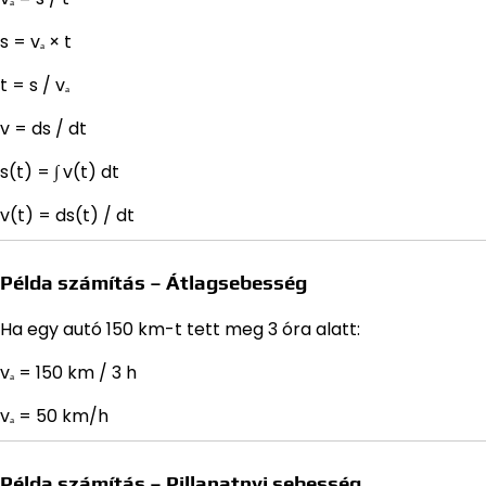
s = vₐ × t
t = s / vₐ
v = ds / dt
s(t) = ∫ v(t) dt
v(t) = ds(t) / dt
Példa számítás – Átlagsebesség
Ha egy autó 150 km-t tett meg 3 óra alatt:
vₐ = 150 km / 3 h
vₐ = 50 km/h
Példa számítás – Pillanatnyi sebesség