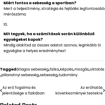
Miért fontos a sebesség a sportban?
Mert a teljesítmény, stratégia és fejlődés legfontosabb
mérőszáma.
Mit tegyek, ha a számítások során különböző
egységeket kapok?
Mindig alakítsd az összes adatot azonos, leginkább SI
egységbe a helyes eredményhez!
Tagged
átlagos sebesség
,
fizika
,
képzés
,
mozgás
,
oktatás
,
pillanatnyi sebesség
,
sebesség
,
tudomány
Az erő fogalma és
Az erőhatás
Bejegyzés
jelentősége a fizikában
következményei testekre
navigáció
Related Posts