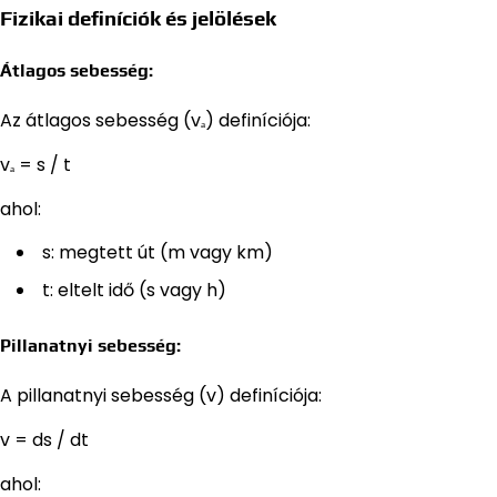
Fizikai definíciók és jelölések
Átlagos sebesség:
Az átlagos sebesség (vₐ) definíciója:
vₐ = s / t
ahol:
s: megtett út (m vagy km)
t: eltelt idő (s vagy h)
Pillanatnyi sebesség:
A pillanatnyi sebesség (v) definíciója:
v = ds / dt
ahol: