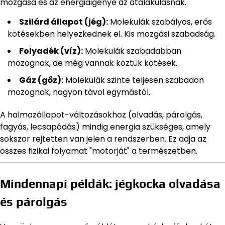
mozgása és az energiaigénye az átalakulásnak.
Szilárd állapot (jég):
Molekulák szabályos, erős
kötésekben helyezkednek el. Kis mozgási szabadság.
Folyadék (víz):
Molekulák szabadabban
mozognak, de még vannak köztük kötések.
Gáz (gőz):
Molekulák szinte teljesen szabadon
mozognak, nagyon távol egymástól.
A halmazállapot-változásokhoz (olvadás, párolgás,
fagyás, lecsapódás) mindig energia szükséges, amely
sokszor rejtetten van jelen a rendszerben. Ez adja az
összes fizikai folyamat "motorját" a természetben.
Mindennapi példák: jégkocka olvadása
és párolgás