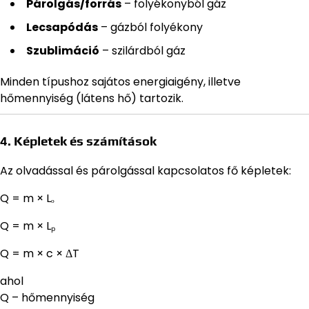
Párolgás/forrás
– folyékonyból gáz
Lecsapódás
– gázból folyékony
Szublimáció
– szilárdból gáz
Minden típushoz sajátos energiaigény, illetve
hőmennyiség (látens hő) tartozik.
4. Képletek és számítások
Az olvadással és párolgással kapcsolatos fő képletek:
Q = m × Lₒ
Q = m × Lₚ
Q = m × c × ΔT
ahol
Q – hőmennyiség