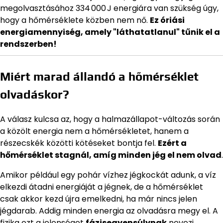
megolvasztásához 334 000 J energiára van szükség úgy,
hogy a hőmérséklete közben nem nő.
Ez óriási
energiamennyiség, amely "láthatatlanul" tűnik el a
rendszerben!
Miért marad állandó a hőmérséklet
olvadáskor?
A válasz kulcsa az, hogy a halmazállapot-változás során
a közölt energia nem a hőmérsékletet, hanem a
részecskék közötti kötéseket bontja fel.
Ezért a
hőmérséklet stagnál, amíg minden jég el nem olvad
.
Amikor például egy pohár vízhez jégkockát adunk, a víz
elkezdi átadni energiáját a jégnek, de a hőmérséklet
csak akkor kezd újra emelkedni, ha már nincs jelen
jégdarab. Addig minden energia az olvadásra megy el. A
fizika ezt a jelenséget
fázisegyensúlynak
nevezi.