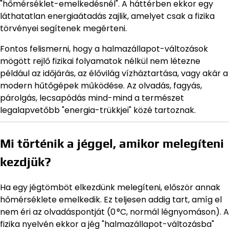
"hőmérséklet-emelkedésnél". A háttérben ekkor egy
láthatatlan energiaátadás zajlik, amelyet csak a fizika
törvényei segítenek megérteni.
Fontos felismerni, hogy a halmazállapot-változások
mögött rejlő fizikai folyamatok nélkül nem létezne
például az időjárás, az élővilág vízháztartása, vagy akár a
modern hűtőgépek működése. Az olvadás, fagyás,
párolgás, lecsapódás mind-mind a természet
legalapvetőbb "energia-trükkjei" közé tartoznak.
Mi történik a jéggel, amikor melegíteni
kezdjük?
Ha egy jégtömböt elkezdünk melegíteni, először annak
hőmérséklete emelkedik. Ez teljesen addig tart, amíg el
nem éri az olvadáspontját (0 °C, normál légnyomáson). A
fizika nyelvén ekkor a jég "halmazállapot-változásba"