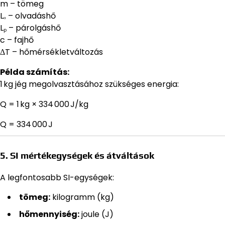
m – tömeg
Lₒ – olvadáshő
Lₚ – párolgáshő
c – fajhő
ΔT – hőmérsékletváltozás
Példa számítás:
1 kg jég megolvasztásához szükséges energia:
Q = 1 kg × 334 000 J/kg
Q = 334 000 J
5. SI mértékegységek és átváltások
A legfontosabb SI-egységek:
tömeg:
kilogramm (kg)
hőmennyiség:
joule (J)