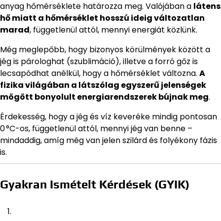
anyag hőmérséklete határozza meg. Valójában a
látens
hő miatt a hőmérséklet hosszú ideig változatlan
marad
, függetlenül attól, mennyi energiát közlünk.
Még meglepőbb, hogy bizonyos körülmények között a
jég is párologhat (szublimáció), illetve a forró gőz is
lecsapódhat anélkül, hogy a hőmérséklet változna.
A
fizika világában a látszólag egyszerű jelenségek
mögött bonyolult energiarendszerek bújnak meg
.
Érdekesség, hogy a jég és víz keveréke mindig pontosan
0 °C-os, függetlenül attól, mennyi jég van benne –
mindaddig, amíg még van jelen szilárd és folyékony fázis
is.
Gyakran Ismételt Kérdések (GYIK)