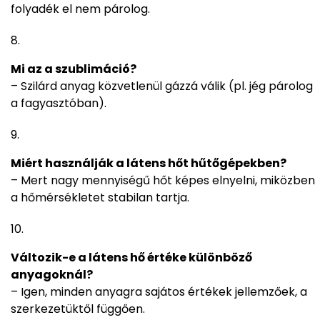
folyadék el nem párolog.
Mi az a szublimáció?
– Szilárd anyag közvetlenül gázzá válik (pl. jég párolog
a fagyasztóban).
Miért használják a látens hőt hűtőgépekben?
– Mert nagy mennyiségű hőt képes elnyelni, miközben
a hőmérsékletet stabilan tartja.
Változik-e a látens hő értéke különböző
anyagoknál?
– Igen, minden anyagra sajátos értékek jellemzőek, a
szerkezetüktől függően.