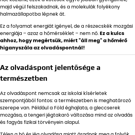
majd végül felszakadnak, és a molekulák folyékony
halmazállapotba lépnek át.
Ez a folyamat energiát igényel, de a részecskék mozgási
energiája – azaz a hőmérséklet – nem nő.
Ez a kulcs
ahhoz, hogy megértsük, miért "áll meg" a hőmérő
higanyszála az olvadáspontnál!
Az olvadáspont jelentősége a
természetben
Az olvadáspont nemcsak az iskolai kísérletek
szempontjából fontos: a természetben is meghatározó
szerepe van. Például a Föld éghajlata, a gleccserek
mozgása, a tengeri jégtakaró változása mind az olvadás
és fagyás fizikai törvényein alapul.
Télen a hó és jég olvadása miatt áradnak meg a folyók,