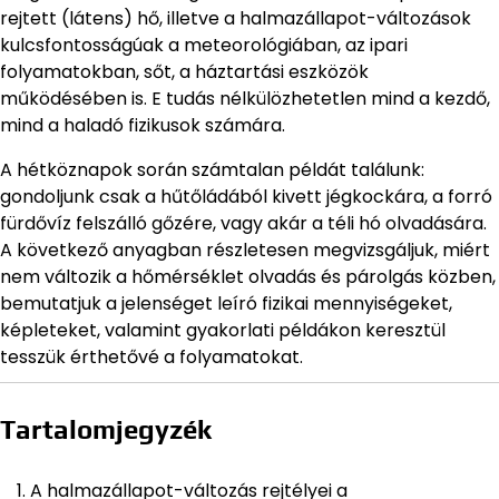
rejtett (látens) hő, illetve a halmazállapot-változások
kulcsfontosságúak a meteorológiában, az ipari
folyamatokban, sőt, a háztartási eszközök
működésében is. E tudás nélkülözhetetlen mind a kezdő,
mind a haladó fizikusok számára.
A hétköznapok során számtalan példát találunk:
gondoljunk csak a hűtőládából kivett jégkockára, a forró
fürdővíz felszálló gőzére, vagy akár a téli hó olvadására.
A következő anyagban részletesen megvizsgáljuk, miért
nem változik a hőmérséklet olvadás és párolgás közben,
bemutatjuk a jelenséget leíró fizikai mennyiségeket,
képleteket, valamint gyakorlati példákon keresztül
tesszük érthetővé a folyamatokat.
Tartalomjegyzék
A halmazállapot-változás rejtélyei a