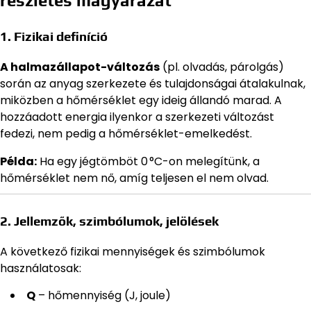
részletes magyarázat
1. Fizikai definíció
A halmazállapot-változás
(pl. olvadás, párolgás)
során az anyag szerkezete és tulajdonságai átalakulnak,
miközben a hőmérséklet egy ideig állandó marad. A
hozzáadott energia ilyenkor a szerkezeti változást
fedezi, nem pedig a hőmérséklet-emelkedést.
Példa:
Ha egy jégtömböt 0 °C-on melegítünk, a
hőmérséklet nem nő, amíg teljesen el nem olvad.
2. Jellemzők, szimbólumok, jelölések
A következő fizikai mennyiségek és szimbólumok
használatosak:
Q
– hőmennyiség (J, joule)