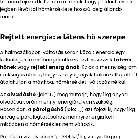
be nem fejeződik. Ez az oka annak, hogy például olvadó
jégben lévő ital hőmérséklete hosszú ideig állandó
marad.
Rejtett energia: a látens hő szerepe
A halmazállapot-változás során közölt energia egy
különleges formában jelentkezik: ezt nevezzük
látens
hőnek
vagy
rejtett energiának
. Ez az a mennyiség, ami
szükséges ahhoz, hogy az anyag egyik halmazállapotból
átalakuljon a másikba, hőmérséklet-változás nélkül.
Az
olvadáshő
(jele: Lₒ) megmutatja, hogy 1 kg anyag
olvadása során mennyi energiára van szükség.
Hasonlóan, a
párolgáshő
(jele: Lₚ) azt fejezi ki, hogy 1 kg
anyag elpárologtatásához mennyi energia kell,
miközben a hőmérséklet nem változik.
Például a víz olvadáshője 334 kJ/kg, vagyis 1 kg jég