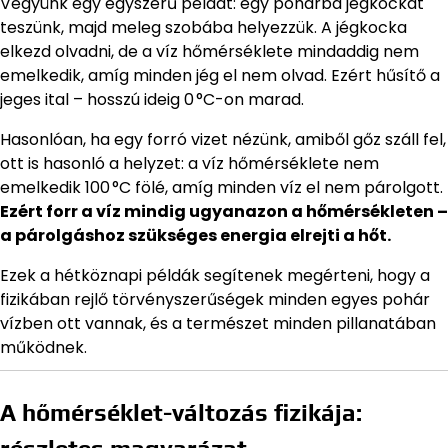
Vegyünk egy egyszerű példát: egy pohárba jégkockát
teszünk, majd meleg szobába helyezzük. A jégkocka
elkezd olvadni, de a víz hőmérséklete mindaddig nem
emelkedik, amíg minden jég el nem olvad. Ezért hűsítő a
jeges ital – hosszú ideig 0 °C-on marad.
Hasonlóan, ha egy forró vizet nézünk, amiből gőz száll fel,
ott is hasonló a helyzet: a víz hőmérséklete nem
emelkedik 100 °C fölé, amíg minden víz el nem párolgott.
Ezért forr a víz mindig ugyanazon a hőmérsékleten –
a párolgáshoz szükséges energia elrejti a hőt.
Ezek a hétköznapi példák segítenek megérteni, hogy a
fizikában rejlő törvényszerűségek minden egyes pohár
vízben ott vannak, és a természet minden pillanatában
működnek.
A hőmérséklet-változás fizikája: