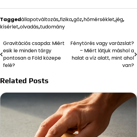
Tagged
állapotváltozás
,
fizika
,
gőz
,
hőmérséklet
,
jég
,
kísérlet
,
olvadás
,
tudomány
Gravitációs csapda: Miért
Fénytörés vagy varázslat?
Bejegyzés
esik le minden tárgy
– Miért látjuk máshol a
navigáció
pontosan a Föld közepe
halat a víz alatt, mint ahol
felé?
van?
Related Posts