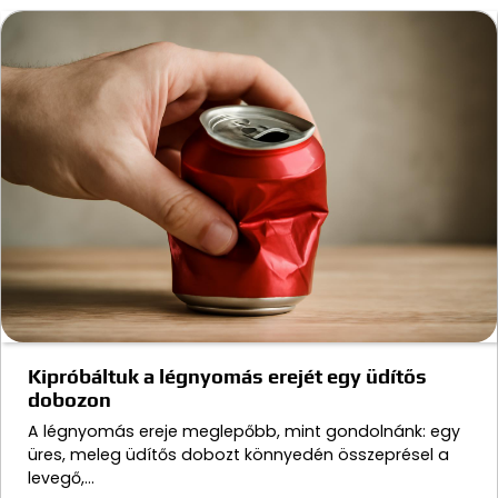
Kipróbáltuk a légnyomás erejét egy üdítős
dobozon
A légnyomás ereje meglepőbb, mint gondolnánk: egy
üres, meleg üdítős dobozt könnyedén összeprésel a
levegő,…