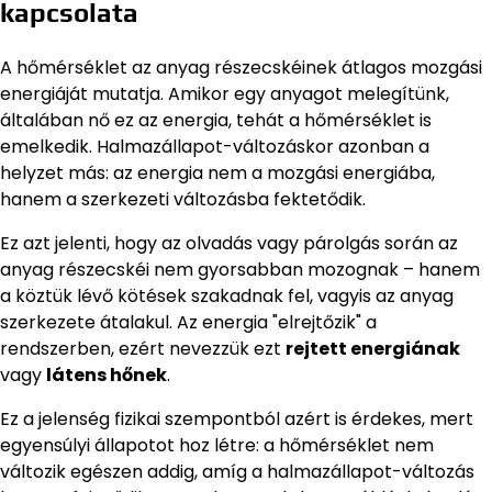
kapcsolata
A hőmérséklet az anyag részecskéinek átlagos mozgási
energiáját mutatja. Amikor egy anyagot melegítünk,
általában nő ez az energia, tehát a hőmérséklet is
emelkedik. Halmazállapot-változáskor azonban a
helyzet más: az energia nem a mozgási energiába,
hanem a szerkezeti változásba fektetődik.
Ez azt jelenti, hogy az olvadás vagy párolgás során az
anyag részecskéi nem gyorsabban mozognak – hanem
a köztük lévő kötések szakadnak fel, vagyis az anyag
szerkezete átalakul. Az energia "elrejtőzik" a
rendszerben, ezért nevezzük ezt
rejtett energiának
vagy
látens hőnek
.
Ez a jelenség fizikai szempontból azért is érdekes, mert
egyensúlyi állapotot hoz létre: a hőmérséklet nem
változik egészen addig, amíg a halmazállapot-változás