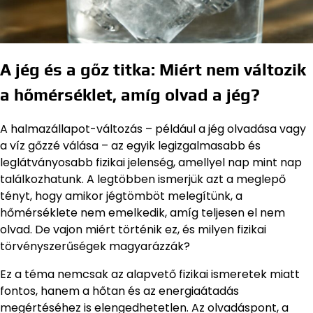
A jég és a gőz titka: Miért nem változik
a hőmérséklet, amíg olvad a jég?
A halmazállapot-változás – például a jég olvadása vagy
a víz gőzzé válása – az egyik legizgalmasabb és
leglátványosabb fizikai jelenség, amellyel nap mint nap
találkozhatunk. A legtöbben ismerjük azt a meglepő
tényt, hogy amikor jégtömböt melegítünk, a
hőmérséklete nem emelkedik, amíg teljesen el nem
olvad. De vajon miért történik ez, és milyen fizikai
törvényszerűségek magyarázzák?
Ez a téma nemcsak az alapvető fizikai ismeretek miatt
fontos, hanem a hőtan és az energiaátadás
megértéséhez is elengedhetetlen. Az olvadáspont, a