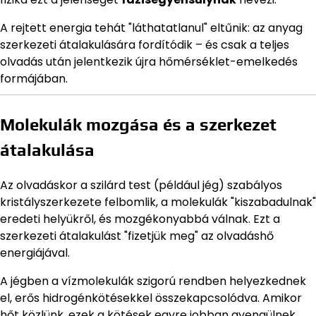
A rejtett energia tehát "láthatatlanul" eltűnik: az anyag
szerkezeti átalakulására fordítódik – és csak a teljes
olvadás után jelentkezik újra hőmérséklet-emelkedés
formájában.
Molekulák mozgása és a szerkezet
átalakulása
Az olvadáskor a szilárd test (például jég) szabályos
kristályszerkezete felbomlik, a molekulák "kiszabadulnak"
eredeti helyükről, és mozgékonyabbá válnak. Ezt a
szerkezeti átalakulást "fizetjük meg" az olvadáshő
energiájával.
A jégben a vízmolekulák szigorú rendben helyezkednek
el, erős hidrogénkötésekkel összekapcsolódva. Amikor
hőt közlünk, ezek a kötések egyre jobban gyengülnek,