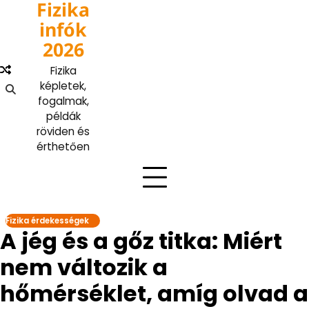
Fizika
Skip
to
infók
content
2026
Fizika
képletek,
fogalmak,
példák
röviden és
érthetően
Fizika érdekességek
A jég és a gőz titka: Miért
nem változik a
hőmérséklet, amíg olvad a