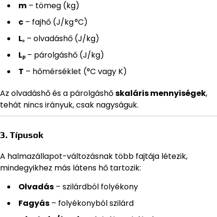
m
– tömeg (kg)
c
– fajhő (J/kg °C)
Lₒ
– olvadáshő (J/kg)
Lₚ
– párolgáshő (J/kg)
T
– hőmérséklet (°C vagy K)
Az olvadáshő és a párolgáshő
skaláris mennyiségek
,
tehát nincs irányuk, csak nagyságuk.
3. Típusok
A halmazállapot-változásnak több fajtája létezik,
mindegyikhez más látens hő tartozik:
Olvadás
– szilárdból folyékony
Fagyás
– folyékonyból szilárd