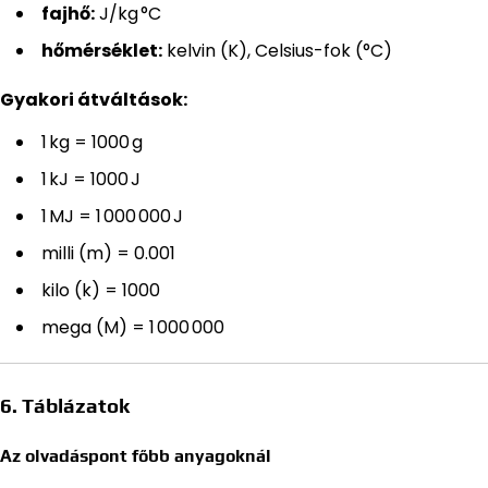
fajhő:
J/kg °C
hőmérséklet:
kelvin (K), Celsius-fok (°C)
Gyakori átváltások:
1 kg = 1000 g
1 kJ = 1000 J
1 MJ = 1 000 000 J
milli (m) = 0.001
kilo (k) = 1000
mega (M) = 1 000 000
6. Táblázatok
Az olvadáspont főbb anyagoknál