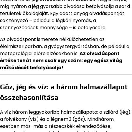
míg nyáron a jég gyorsabb olvadása befolyásolja a sarki
területek ökológiáját. Egy adott anyag olvadáspontját
sok tényező – például a légköri nyomás, a
szennyeződések mennyisége – is befolyásolja.
Az olvadáspont ismerete nélkülözhetetlen az
élelmiszeriparban, a gyógyszergyártásban, de például a
meteorológiai előrejelzésekben is.
Az olvadáspont
értéke tehát nem csak egy szám: egy egész világ
működését befolyásolja!
Gőz, jég és víz: a három halmazállapot
összehasonlítása
A víz három leggyakoribb halmazállapota: a szilárd (jég),
a folyékony (víz) és a légnemű (gőz). Mindhárom
esetben más-más a részecskék elrendeződése,