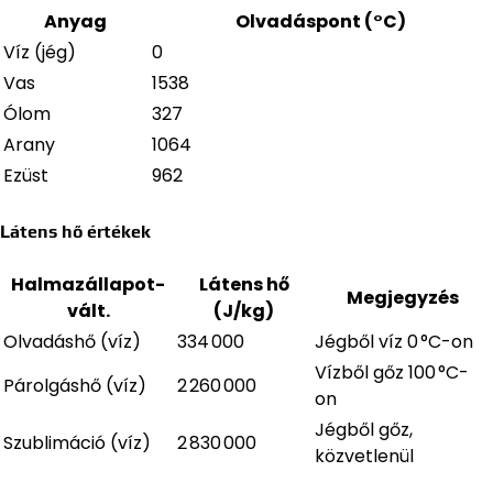
Anyag
Olvadáspont (°C)
Víz (jég)
0
Vas
1538
Ólom
327
Arany
1064
Ezüst
962
Látens hő értékek
Halmazállapot-
Látens hő
Megjegyzés
vált.
(J/kg)
Olvadáshő (víz)
334 000
Jégből víz 0 °C-on
Vízből gőz 100 °C-
Párolgáshő (víz)
2 260 000
on
Jégből gőz,
Szublimáció (víz)
2 830 000
közvetlenül