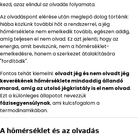
kezd, azaz elindul az olvadás folyamata.
Az olvadáspont elérése után meglepő dolog történik:
hiába közlünk további hőt a rendszerrel, a jég
hőmérséklete nem emelkedik tovább, egészen addig,
amíg teljesen el nem olvad. Ez azt jelenti, hogy az
energia, amit beviszünk, nem a hőmérséklet-
emelkedésre, hanem a szerkezet átalakítására
"fordítódik".
Fontos tehát kiemelni:
olvadt jég és nem olvadt jég
keverékének hőmérséklete mindaddig állandó
marad, amíg az utolsó jégkristály is el nem olvad
.
Ezt a különleges állapotot nevezzük
fázisegyensúlynak
, ami kulcsfogalom a
termodinamikában.
A hőmérséklet és az olvadás