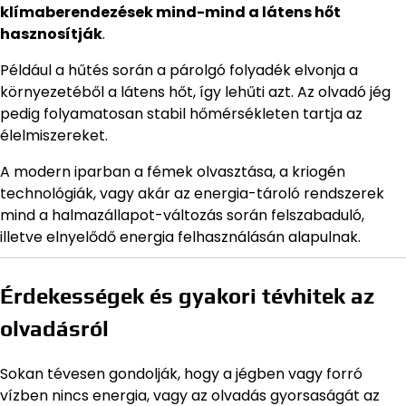
klímaberendezések mind-mind a látens hőt
hasznosítják
.
Például a hűtés során a párolgó folyadék elvonja a
környezetéből a látens hőt, így lehűti azt. Az olvadó jég
pedig folyamatosan stabil hőmérsékleten tartja az
élelmiszereket.
A modern iparban a fémek olvasztása, a kriogén
technológiák, vagy akár az energia-tároló rendszerek
mind a halmazállapot-változás során felszabaduló,
illetve elnyelődő energia felhasználásán alapulnak.
Érdekességek és gyakori tévhitek az
olvadásról
Sokan tévesen gondolják, hogy a jégben vagy forró
vízben nincs energia, vagy az olvadás gyorsaságát az