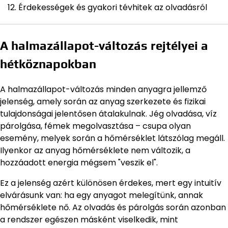
Érdekességek és gyakori tévhitek az olvadásról
A halmazállapot-változás rejtélyei a
hétköznapokban
A halmazállapot-változás minden anyagra jellemző
jelenség, amely során az anyag szerkezete és fizikai
tulajdonságai jelentősen átalakulnak. Jég olvadása, víz
párolgása, fémek megolvasztása – csupa olyan
esemény, melyek során a hőmérséklet látszólag megáll.
Ilyenkor az anyag hőmérséklete nem változik, a
hozzáadott energia mégsem "veszik el".
Ez a jelenség azért különösen érdekes, mert egy intuitív
elvárásunk van: ha egy anyagot melegítünk, annak
hőmérséklete nő. Az olvadás és párolgás során azonban
a rendszer egészen másként viselkedik, mint