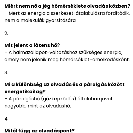
Miért nem nő a jég hőmérséklete olvadás közben?
– Mert az energia a szerkezeti átalakulásra fordítódik,
nem a molekulák gyorsítására.
Mit jelent a látens hő?
– A halmazállapot-változáshoz szükséges energia,
amely nem jelenik meg hőmérséklet-emelkedésként.
Mi a különbség az olvadás és a párolgás között
energetikailag?
– A párolgáshő (gőzképződés) általában jóval
nagyobb, mint az olvadáshő.
Mitől függ az olvadáspont?