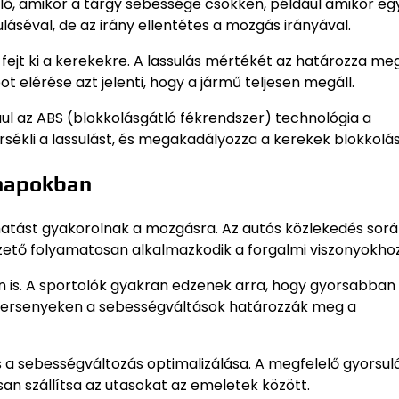
elő, amikor a tárgy sebessége csökken, például amikor eg
láséval, de az irány ellentétes a mozgás irányával.
 fejt ki a kerekekre. A lassulás mértékét az határozza me
 elérése azt jelenti, hogy a jármű teljesen megáll.
dául az ABS (blokkolásgátló fékrendszer) technológia a
rsékli a lassulást, és megakadályozza a kerekek blokkolás
nnapokban
hatást gyakorolnak a mozgásra. Az autós közlekedés sorá
ezető folyamatosan alkalmazkodik a forgalmi viszonyokhoz
an is. A sportolók gyakran edzenek arra, hogy gyorsabban
ai versenyeken a sebességváltások határozzák meg a
s a sebességváltozás optimalizálása. A megfelelő gyorsul
osan szállítsa az utasokat az emeletek között.