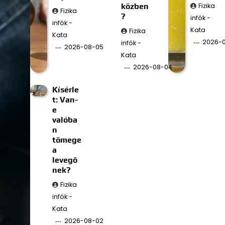
közben
Fizika
Fizika
?
infók -
infók -
Kata
Fizika
Kata
2026-
infók -
2026-08-05
Kata
2026-08-04
Kísérle
t: Van-
e
valóba
n
tömege
a
levegő
nek?
Fizika
infók -
Kata
2026-08-02