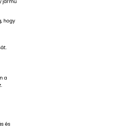
y jármű
g, hogy
át.
n a
.
ás és