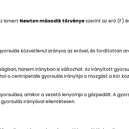
Az ismert
Newton második törvénye
szerint az erő (F) é
yorsulás közvetlenül arányos az erővel, és fordítottan a
gban, hanem irányban is változhat. Az irányított gyorsu
l a centripetális gyorsulás irányítja a mozgást a kör kö
gyorsulása, amikor a vezető lenyomja a gázpedált. A gyor
 gyorsulás irányával ellentétesen.