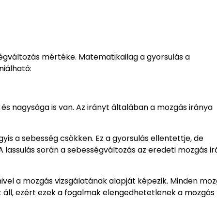
égváltozás mértéke. Matematikailag a gyorsulás a
niálható:
 és nagysága is van. Az irányt általában a mozgás iránya
yis a sebesség csökken. Ez a gyorsulás ellentettje, de
 A lassulás során a sebességváltozás az eredeti mozgás i
 mivel a mozgás vizsgálatának alapját képezik. Minden mo
t áll, ezért ezek a fogalmak elengedhetetlenek a mozgás