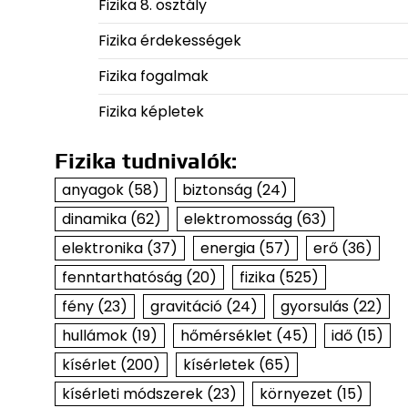
Fizika 8. osztály
Fizika érdekességek
Fizika fogalmak
Fizika képletek
Fizika tudnivalók:
anyagok
(58)
biztonság
(24)
dinamika
(62)
elektromosság
(63)
elektronika
(37)
energia
(57)
erő
(36)
fenntarthatóság
(20)
fizika
(525)
fény
(23)
gravitáció
(24)
gyorsulás
(22)
hullámok
(19)
hőmérséklet
(45)
idő
(15)
kísérlet
(200)
kísérletek
(65)
kísérleti módszerek
(23)
környezet
(15)