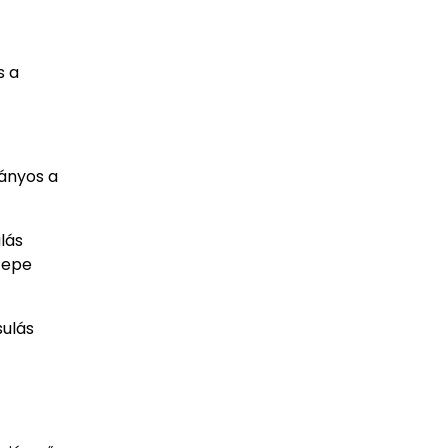
s a
rányos a
lás
zepe
sulás