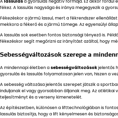
A
lassulás
a gyorsulás negatív formája. Ez akkor fordul 
fékez. A lassulás nagysága és iránya megegyezik a gyorsu
Fékezéskor a jármű lassul, mert a fékrendszer ellenállást
mekkora a fékerő és a jármű tömege. Az egyensúlyi állapot
A lassulás sok esetben fontos biztonsági tényező is. Pél
fékezéskor segít megőrizni az irányítást azáltal, hogy mé
Sebességváltozások szerepe a minde
A mindennapi életben a
sebességváltozások
jelentős 
gyorsulás és lassulás folyamatosan jelen van, hiszen a v
A sebesség változása jelentős szerepet játszik a sportb
induljanak el vagy gyorsabban álljanak meg. Az atlétik
teljesítményt és a verseny kimenetelét.
Az építészetben, különösen a lifttechnológiában is fonto
lassulás biztosítja, hogy a lift kényelmesen és biztonság