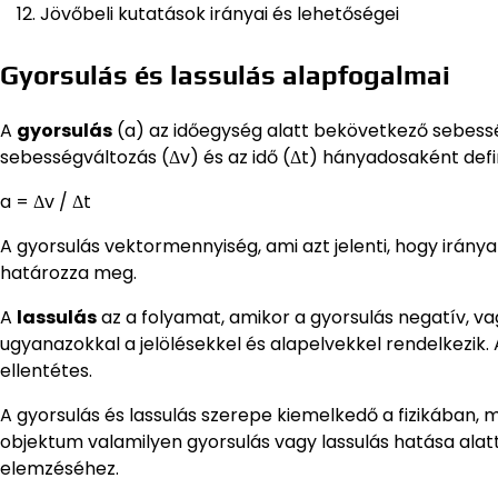
Jövőbeli kutatások irányai és lehetőségei
Gyorsulás és lassulás alapfogalmai
A
gyorsulás
(a) az időegység alatt bekövetkező sebess
sebességváltozás (Δv) és az idő (Δt) hányadosaként defi
a = Δv / Δt
A gyorsulás vektormennyiség, ami azt jelenti, hogy iránya
határozza meg.
A
lassulás
az a folyamat, amikor a gyorsulás negatív, vag
ugyanazokkal a jelölésekkel és alapelvekkel rendelkezik.
ellentétes.
A gyorsulás és lassulás szerepe kiemelkedő a fizikában,
objektum valamilyen gyorsulás vagy lassulás hatása alat
elemzéséhez.