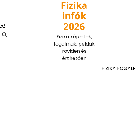
Fizika
Skip
to
infók
content
2026
Fizika képletek,
fogalmak, példák
röviden és
érthetően
FIZIKA FOGAL