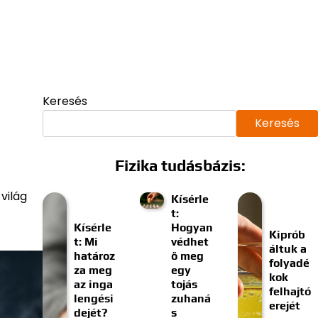
Keresés
Keresés
Fizika tudásbázis:
világ
Kísérle
t:
Kísérle
Hogyan
Kiprób
t: Mi
védhet
áltuk a
határoz
ő meg
folyadé
za meg
egy
kok
az inga
tojás
felhajtó
lengési
zuhaná
erejét
dejét?
s