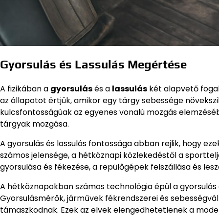
Gyorsulás és Lassulás Megértése
A fizikában a
gyorsulás
és a
lassulás
két alapvető fogal
az állapotot értjük, amikor egy tárgy sebessége növeksz
kulcsfontosságúak az egyenes vonalú mozgás elemzésébe
tárgyak mozgása.
A gyorsulás és lassulás fontossága abban rejlik, hogy eze
számos jelensége, a hétköznapi közlekedéstől a sporttel
gyorsulása és fékezése, a repülőgépek felszállása és les
A hétköznapokban számos technológia épül a gyorsulás 
Gyorsulásmérők, járművek fékrendszerei és sebességváltó
támaszkodnak. Ezek az elvek elengedhetetlenek a moder