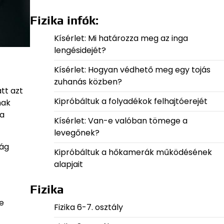
Fizika infók:
Kísérlet: Mi határozza meg az inga
lengésidejét?
Kísérlet: Hogyan védhető meg egy tojás
zuhanás közben?
tt azt
Kipróbáltuk a folyadékok felhajtóerejét
mak
 a
Kísérlet: Van-e valóban tömege a
levegőnek?
lág
Kipróbáltuk a hőkamerák működésének
alapjait
Fizika
e
Fizika 6-7. osztály