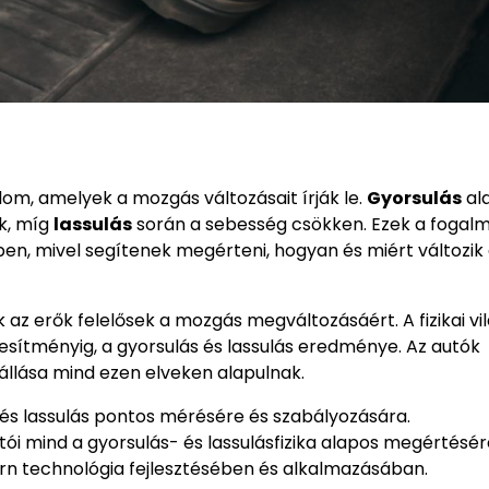
om, amelyek a mozgás változásait írják le.
Gyorsulás
ala
ik, míg
lassulás
során a sebesség csökken. Ezek a fogal
n, mivel segítenek megérteni, hogyan és miért változik
k az erők felelősek a mozgás megváltozásáért. A fizikai vi
jesítményig, a gyorsulás és lassulás eredménye. Az autók
zállása mind ezen elveken alapulnak.
és lassulás pontos mérésére és szabályozására.
i mind a gyorsulás- és lassulásfizika alapos megértésér
n technológia fejlesztésében és alkalmazásában.