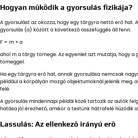
Hogyan működik a gyorsulás fizikája?
A gyorsulást az okozza, hogy egy tárgyra nettó erő hat. 
gyorsulás (a) között a következő összefüggés áll fenn:
F = m × a
ahol m a tárgy tömege. Az egyenlet azt mutatja, hogy a g
tömeggel.
Ha egy tárgyra erő hat, annak gyorsulása nemcsak nagysá
például a körpályán mozgó objektumoknál jelenik meg, aho
felé.
A gyorsulás mindennapi példái közé tartozik az autók fel
hatása jól érezhető, amikor a testünk hátrafelé húzódik a
Lassulás: Az ellenkező irányú erő