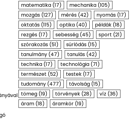
matematika
(17)
mechanika
(105)
mozgás
(127)
mérés
(42)
nyomás
(17)
oktatás
(115)
optika
(40)
példák
(18)
rezgés
(17)
sebesség
(45)
sport
(21)
szórakozás
(51)
súrlódás
(15)
tanulmány
(47)
tanulás
(42)
technika
(17)
technológia
(71)
természet
(52)
testek
(17)
tudomány
(477)
távolság
(15)
tömeg
(19)
törvények
(28)
víz
(36)
rányával
áram
(18)
áramkör
(19)
zgó