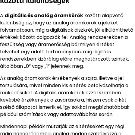
közötti különbségek
A
digitális és analóg áramkörök
közötti alapvető
különbség az, hogy az analóg áramkörök a jeleket
folyamatosan, míg a digitálisak diszkrét, jól elkülöníthető
értékek között dolgozzák fel. Analóg rendszerekben a
feszültség vagy áramerősség bármilyen értéket
felvehet egy adott tartományban, míg digitális
rendszerekben kizárólag előre meghatározott szintek,
általában „0” vagy „1” jelennek meg.
Az analóg áramkörök érzékenyek a zajra, illetve a jel
torzulására, mivel minden kis eltérés befolyásolhatja a
működésüket. A digitális áramkörök ezzel szemben
kevésbé érzékenyek a zavarásokra, hiszen csak a két
szélső állapotot ismerik el, így sokkal megbízhatóbbak
például számítások vagy adattovábbítás során.
Mindennapi példák mutatják az eltéréseket: egy régi
rádió hangerőgombja analóg módon szabályozza a