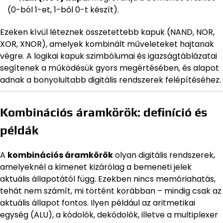
(0-ból 1-et, 1-ből 0-t készít).
Ezeken kívül léteznek összetettebb kapuk (NAND, NOR,
XOR, XNOR), amelyek kombinált műveleteket hajtanak
végre. A logikai kapuk szimbólumai és igazságtáblázatai
segítenek a működésük gyors megértésében, és alapot
adnak a bonyolultabb digitális rendszerek felépítéséhez.
Kombinációs áramkörök: definíció és
példák
A
kombinációs áramkörök
olyan digitális rendszerek,
amelyeknél a kimenet kizárólag a bemeneti jelek
aktuális állapotától függ. Ezekben nincs memóriahatás,
tehát nem számít, mi történt korábban – mindig csak az
aktuális állapot fontos. Ilyen például az aritmetikai
egység (ALU), a kódolók, dekódolók, illetve a multiplexer