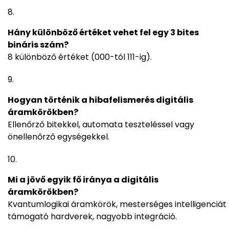
Hány különböző értéket vehet fel egy 3 bites
bináris szám?
8 különböző értéket (000-tól 111-ig).
Hogyan történik a hibafelismerés digitális
áramkörökben?
Ellenőrző bitekkel, automata teszteléssel vagy
önellenőrző egységekkel.
Mi a jövő egyik fő iránya a digitális
áramkörökben?
Kvantumlogikai áramkörök, mesterséges intelligenciát
támogató hardverek, nagyobb integráció.