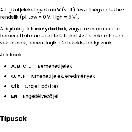
A logikai jeleket gyakran
V
(volt) feszültségszintekhez
rendelik (pl. Low = 0 V, High = 5 V).
A digitális jelek
irányítottak
, vagyis az információ a
bemenettől a kimenet felé halad. Az áramkörök nem
vektorosak, hanem logikai értékekkel dolgoznak.
Jelölések:
A, B, C, …
– Bemeneti jelek
Q, Y, F
– Kimeneti jelek, eredmények
Clk
– Órajel, időzítés
EN
– Engedélyező jel
Típusok