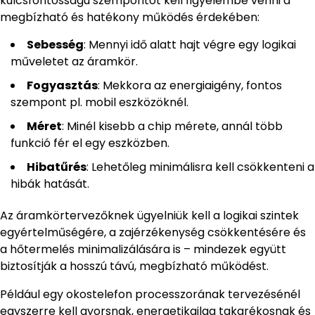
kulcsfontosságú szempontot kell figyelembe venni a
megbízható és hatékony működés érdekében:
Sebesség
: Mennyi idő alatt hajt végre egy logikai
műveletet az áramkör.
Fogyasztás
: Mekkora az energiaigény, fontos
szempont pl. mobil eszközöknél.
Méret
: Minél kisebb a chip mérete, annál több
funkció fér el egy eszközben.
Hibatűrés
: Lehetőleg minimálisra kell csökkenteni a
hibák hatását.
Az áramkörtervezőknek ügyelniük kell a logikai szintek
egyértelműségére, a zajérzékenység csökkentésére és
a hőtermelés minimalizálására is – mindezek együtt
biztosítják a hosszú távú, megbízható működést.
Például egy okostelefon processzorának tervezésénél
egyszerre kell gyorsnak, energetikailag takarékosnak és