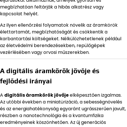
eljárásokat alkalmaznak, amelyek gyorsan és
megbízhatóan feltárják a hibás alkatrész vagy
kapcsolat helyét.
Az ilyen ellenőrzési folyamatok növelik az áramkörök
élettartamát, megbízhatóságát és csökkentik a
karbantartási költségeket. Nélkülözhetetlenek például
az életvédelmi berendezésekben, repülőgépek
vezérlésében vagy orvosi műszerekben.
A digitális áramkörök jövője és
fejlődési irányai
A
digitális áramkörök jövője
elképesztően izgalmas.
Az utóbbi években a miniatürizáció, a sebességnövelés
és az energiahatékonyság egyaránt ugrásszerűen javult,
részben a nanotechnológia és a kvantumfizika
eredményeinek köszönhetően. Az új generációs