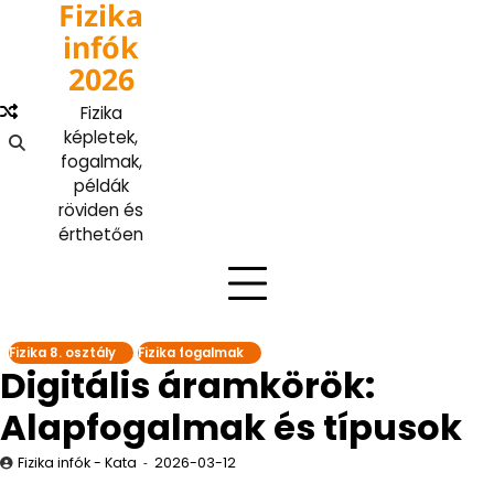
Fizika
Skip
to
infók
content
2026
Fizika
képletek,
fogalmak,
példák
röviden és
érthetően
Fizika 8. osztály
Fizika fogalmak
Digitális áramkörök:
Alapfogalmak és típusok
Fizika infók - Kata
2026-03-12