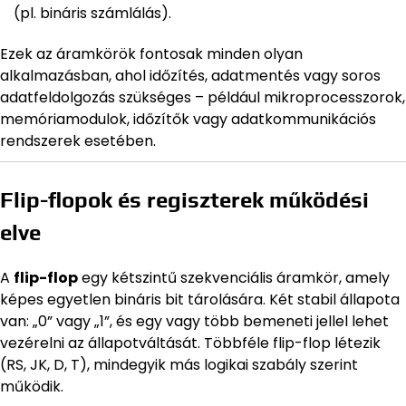
(pl. bináris számlálás).
Ezek az áramkörök fontosak minden olyan
alkalmazásban, ahol időzítés, adatmentés vagy soros
adatfeldolgozás szükséges – például mikroprocesszorok,
memóriamodulok, időzítők vagy adatkommunikációs
rendszerek esetében.
Flip-flopok és regiszterek működési
elve
A
flip-flop
egy kétszintű szekvenciális áramkör, amely
képes egyetlen bináris bit tárolására. Két stabil állapota
van: „0” vagy „1”, és egy vagy több bemeneti jellel lehet
vezérelni az állapotváltását. Többféle flip-flop létezik
(RS, JK, D, T), mindegyik más logikai szabály szerint
működik.