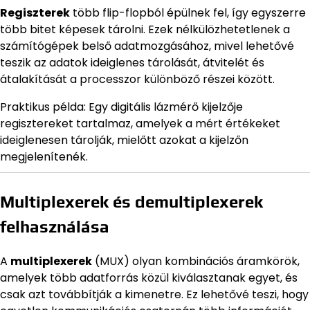
Regiszterek
több flip-flopból épülnek fel, így egyszerre
több bitet képesek tárolni. Ezek nélkülözhetetlenek a
számítógépek belső adatmozgásához, mivel lehetővé
teszik az adatok ideiglenes tárolását, átvitelét és
átalakítását a processzor különböző részei között.
Praktikus példa: Egy digitális lázmérő kijelzője
regisztereket tartalmaz, amelyek a mért értékeket
ideiglenesen tárolják, mielőtt azokat a kijelzőn
megjelenítenék.
Multiplexerek és demultiplexerek
felhasználása
A
multiplexerek
(MUX) olyan kombinációs áramkörök,
amelyek több adatforrás közül kiválasztanak egyet, és
csak azt továbbítják a kimenetre. Ez lehetővé teszi, hogy