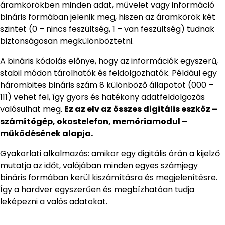
áramkörökben minden adat, művelet vagy információ
bináris formában jelenik meg, hiszen az áramkörök két
szintet (0 – nincs feszültség, 1 – van feszültség) tudnak
biztonságosan megkülönböztetni.
A bináris kódolás előnye, hogy az információk egyszerű,
stabil módon tárolhatók és feldolgozhatók. Például egy
hárombites bináris szám 8 különböző állapotot (000 –
111) vehet fel, így gyors és hatékony adatfeldolgozás
valósulhat meg.
Ez az elv az összes digitális eszköz –
számítógép, okostelefon, memóriamodul –
működésének alapja.
Gyakorlati alkalmazás: amikor egy digitális órán a kijelző
mutatja az időt, valójában minden egyes számjegy
bináris formában kerül kiszámításra és megjelenítésre.
Így a hardver egyszerűen és megbízhatóan tudja
leképezni a valós adatokat.