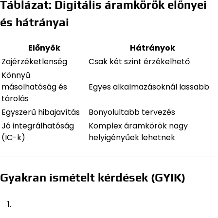
Táblázat: Digitális áramkörök előnyei
és hátrányai
Előnyök
Hátrányok
Zajérzéketlenség
Csak két szint érzékelhető
Könnyű
másolhatóság és
Egyes alkalmazásoknál lassabb
tárolás
Egyszerű hibajavítás
Bonyolultabb tervezés
Jó integrálhatóság
Komplex áramkörök nagy
(IC-k)
helyigényűek lehetnek
Gyakran ismételt kérdések (GYIK)