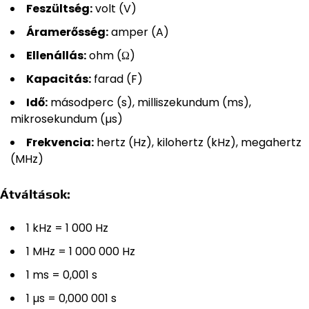
Feszültség:
volt (V)
Áramerősség:
amper (A)
Ellenállás:
ohm (Ω)
Kapacitás:
farad (F)
Idő:
másodperc (s), milliszekundum (ms),
mikrosekundum (µs)
Frekvencia:
hertz (Hz), kilohertz (kHz), megahertz
(MHz)
Átváltások:
1 kHz = 1 000 Hz
1 MHz = 1 000 000 Hz
1 ms = 0,001 s
1 µs = 0,000 001 s