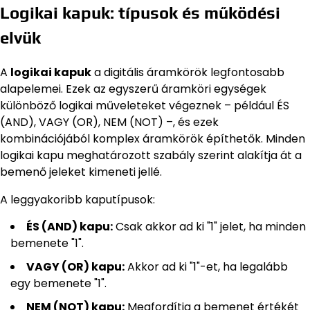
Logikai kapuk: típusok és működési
elvük
A
logikai kapuk
a digitális áramkörök legfontosabb
alapelemei. Ezek az egyszerű áramköri egységek
különböző logikai műveleteket végeznek – például ÉS
(AND), VAGY (OR), NEM (NOT) –, és ezek
kombinációjából komplex áramkörök építhetők. Minden
logikai kapu meghatározott szabály szerint alakítja át a
bemenő jeleket kimeneti jellé.
A leggyakoribb kaputípusok:
ÉS (AND) kapu:
Csak akkor ad ki "1" jelet, ha minden
bemenete "1".
VAGY (OR) kapu:
Akkor ad ki "1"-et, ha legalább
egy bemenete "1".
NEM (NOT) kapu:
Megfordítja a bemenet értékét