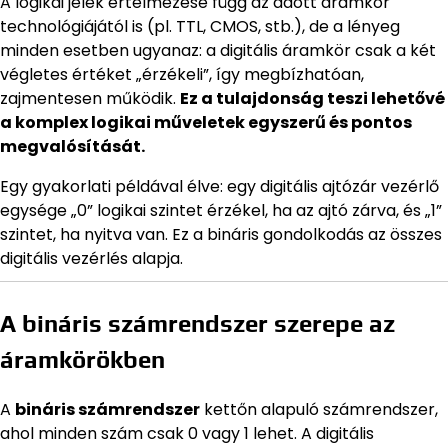
A logikai jelek értelmezése függ az adott áramkör
technológiájától is (pl. TTL, CMOS, stb.), de a lényeg
minden esetben ugyanaz: a digitális áramkör csak a két
végletes értéket „érzékeli”, így megbízhatóan,
zajmentesen működik.
Ez a tulajdonság teszi lehetővé
a komplex logikai műveletek egyszerű és pontos
megvalósítását.
Egy gyakorlati példával élve: egy digitális ajtózár vezérlő
egysége „0” logikai szintet érzékel, ha az ajtó zárva, és „1”
szintet, ha nyitva van. Ez a bináris gondolkodás az összes
digitális vezérlés alapja.
A bináris számrendszer szerepe az
áramkörökben
A
bináris számrendszer
kettőn alapuló számrendszer,
ahol minden szám csak 0 vagy 1 lehet. A digitális