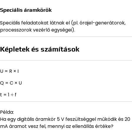
Speciális áramkörök
Speciális feladatokat látnak el (pl. órajel-generátorok,
processzorok vezérlő egységei).
Képletek és számítások
U = R × I
Q = C × U
t = 1 ÷ f
Példa:
Ha egy digitális áramkör 5 V feszültséggel működik és 20
mA áramot vesz fel, mennyi az ellenállás értéke?