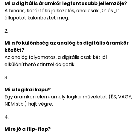
Mi a digitális áramkör legfontosabb jellemzője?
A bináris, kétértékű jelkezelés, ahol csak „0” és „1”
állapotot különböztet meg.
Mi a fő különbség az analóg és digitális áramkör
között?
Az analóg folyamatos, a digitális csak két jól
elkülöníthető szinttel dolgozik.
Mi a logikai kapu?
Egy áramköri elem, amely logikai műveletet (ÉS, VAGY,
NEM stb.) hajt végre.
Mire jó a flip-flop?