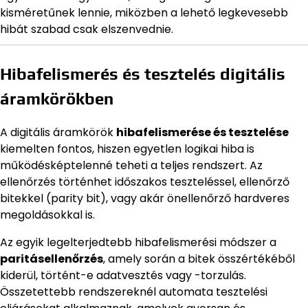
kisméretűnek lennie, miközben a lehető legkevesebb
hibát szabad csak elszenvednie.
Hibafelismerés és tesztelés digitális
áramkörökben
A digitális áramkörök
hibafelismerése és tesztelése
kiemelten fontos, hiszen egyetlen logikai hiba is
működésképtelenné teheti a teljes rendszert. Az
ellenőrzés történhet időszakos teszteléssel, ellenőrző
bitekkel (parity bit), vagy akár önellenőrző hardveres
megoldásokkal is.
Az egyik legelterjedtebb hibafelismerési módszer a
paritásellenőrzés
, amely során a bitek összértékéből
kiderül, történt-e adatvesztés vagy -torzulás.
Összetettebb rendszereknél automata tesztelési