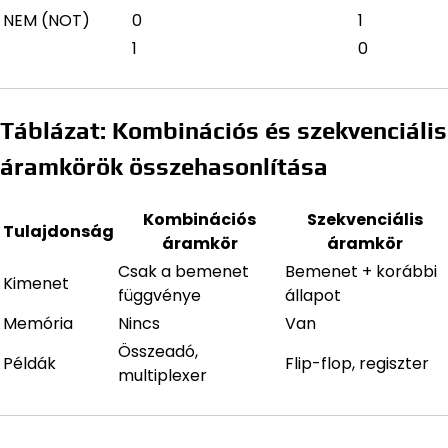
NEM (NOT)
0
1
1
0
Táblázat: Kombinációs és szekvenciális
áramkörök összehasonlítása
Kombinációs
Szekvenciális
Tulajdonság
áramkör
áramkör
Csak a bemenet
Bemenet + korábbi
Kimenet
függvénye
állapot
Memória
Nincs
Van
Összeadó,
Példák
Flip-flop, regiszter
multiplexer