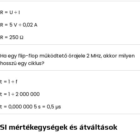
R = U ÷ I
R = 5 V ÷ 0,02 A
R = 250 Ω
Ha egy flip-flop működtető órajele 2 MHz, akkor milyen
hosszú egy ciklus?
t = 1 ÷ f
t = 1 ÷ 2 000 000
t = 0,000 000 5 s = 0,5 µs
SI mértékegységek és átváltások