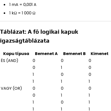
1 mA = 0,001 A
1 kΩ = 1 000 Ω
Táblázat: A fő logikai kapuk
igazságtáblázata
Kapu típusa
Bemenet A
Bemenet B
Kimenet
ÉS (AND)
0
0
0
0
1
0
1
0
0
1
1
1
VAGY (OR)
0
0
0
0
1
1
1
0
1
1
1
1