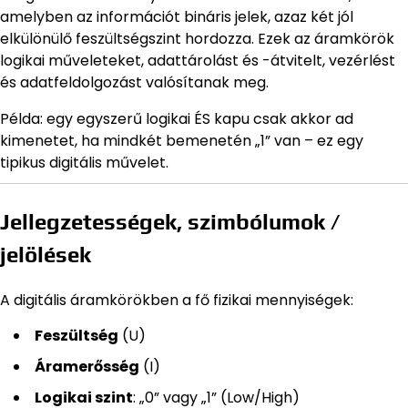
amelyben az információt bináris jelek, azaz két jól
elkülönülő feszültségszint hordozza. Ezek az áramkörök
logikai műveleteket, adattárolást és -átvitelt, vezérlést
és adatfeldolgozást valósítanak meg.
Példa: egy egyszerű logikai ÉS kapu csak akkor ad
kimenetet, ha mindkét bemenetén „1” van – ez egy
tipikus digitális művelet.
Jellegzetességek, szimbólumok /
jelölések
A digitális áramkörökben a fő fizikai mennyiségek:
Feszültség
(U)
Áramerősség
(I)
Logikai szint
: „0” vagy „1” (Low/High)