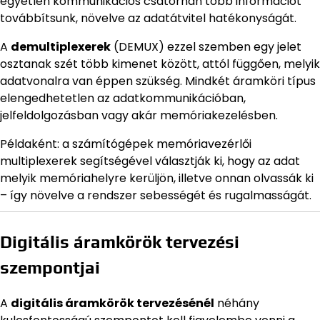
egyetlen kommunikációs csatornán több információt
továbbítsunk, növelve az adatátvitel hatékonyságát.
A
demultiplexerek
(DEMUX) ezzel szemben egy jelet
osztanak szét több kimenet között, attól függően, melyik
adatvonalra van éppen szükség. Mindkét áramköri típus
elengedhetetlen az adatkommunikációban,
jelfeldolgozásban vagy akár memóriakezelésben.
Példaként: a számítógépek memóriavezérlői
multiplexerek segítségével választják ki, hogy az adat
melyik memóriahelyre kerüljön, illetve onnan olvassák ki
– így növelve a rendszer sebességét és rugalmasságát.
Digitális áramkörök tervezési
szempontjai
A
digitális áramkörök tervezésénél
néhány