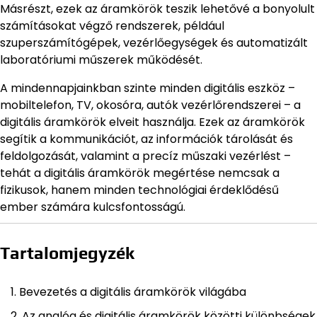
Másrészt, ezek az áramkörök teszik lehetővé a bonyolult
számításokat végző rendszerek, például
szuperszámítógépek, vezérlőegységek és automatizált
laboratóriumi műszerek működését.
A mindennapjainkban szinte minden digitális eszköz –
mobiltelefon, TV, okosóra, autók vezérlőrendszerei – a
digitális áramkörök elveit használja. Ezek az áramkörök
segítik a kommunikációt, az információk tárolását és
feldolgozását, valamint a precíz műszaki vezérlést –
tehát a digitális áramkörök megértése nemcsak a
fizikusok, hanem minden technológiai érdeklődésű
ember számára kulcsfontosságú.
Tartalomjegyzék
Bevezetés a digitális áramkörök világába
Az analóg és digitális áramkörök közötti különbségek