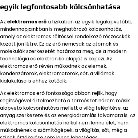
egyik legfontosabb kölcsönhatása
Az
elektromos erő
a fizikában az egyik legalapvetőbb,
mindennapjainkban is meghatározó kölcsönhatás,
amely az elektromos töltéssel rendelkező részecskék
között jön létre. Ez az erő nemcsak az atomok és
molekulák szerkezetét határozza meg, de a modern
technológia és elektronika alapját is képezi. Az
elektromos erő révén működnek az elemek,
kondenzátorok, elektromotorok, sőt, a villámok
kialakulása is ehhez kötődik.
Az elektromos erő fontossága abban rejlik, hogy
segítségével értelmezhető a természet három másik
alapvető kölcsönhatása mellett a világ felépítése, az
anyag szerkezete és az energiaáramlás folyamata is. Az
elektromos kölcsönhatás nélkül nem lenne élet, nem
működnének a számítógépek, a világítás, sőt, még a
színek érzékelése sem lenne lehetséges.