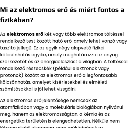
Mi az elektromos erő és miért fontos a
fizikában?
Az
elektromos erő
két vagy több elektromos töltéssel
rendelkező test között ható erő, amely lehet vonzó vagy
taszító jellegű. Ez az egyik négy alapvető fizikai
kölcsönhatás egyike, amely meghatározza az anyag
szerkezetét és az energiaeloszlást a világban. A töltéssel
rendelkező részecskék (például elektronok vagy
protonok) között az elektromos erő a legfontosabb
kölcsönhatás, amelyet kísérletekkel és elméleti
számításokkal is jól lehet vizsgálni.
Az elektromos erő jelentősége nemcsak az
atomfizikában vagy a molekuláris biológiában nyilvánul
meg, hanem az elektromosságtan, a kémia és az
energetika területén is elengedhetetlen. Nélküle nem
létezne stabil atommag, nem működnének az