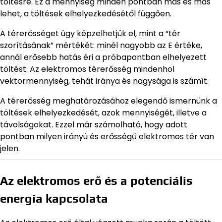
töltésre. Ez a mennyiség minden pontban más és más
lehet, a töltések elhelyezkedésétől függően.
A térerősséget úgy képzelhetjük el, mint a “tér
szorításának” mértékét: minél nagyobb az E értéke,
annál erősebb hatás éri a próbapontban elhelyezett
töltést. Az elektromos térerősség mindenhol
vektormennyiség, tehát iránya és nagysága is számít.
A térerősség meghatározásához elegendő ismernünk a
töltések elhelyezkedését, azok mennyiségét, illetve a
távolságokat. Ezzel már számolható, hogy adott
pontban milyen irányú és erősségű elektromos tér van
jelen.
Az elektromos erő és a potenciális
energia kapcsolata