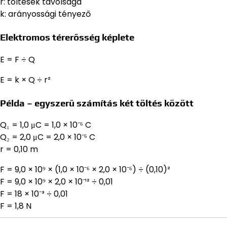
r: töltések távolsága
k: arányossági tényező
Elektromos térerősség képlete
E = F ÷ Q
E = k × Q ÷ r²
Példa – egyszerű számítás két töltés között
Q₁ = 1,0 μC = 1,0 × 10⁻⁶ C
Q₂ = 2,0 μC = 2,0 × 10⁻⁶ C
r = 0,10 m
F = 9,0 × 10⁹ × (1,0 × 10⁻⁶ × 2,0 × 10⁻⁶) ÷ (0,10)²
F = 9,0 × 10⁹ × 2,0 × 10⁻¹² ÷ 0,01
F = 18 × 10⁻³ ÷ 0,01
F = 1,8 N