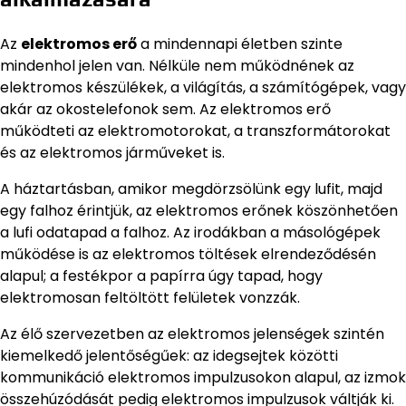
Az
elektromos erő
a mindennapi életben szinte
mindenhol jelen van. Nélküle nem működnének az
elektromos készülékek, a világítás, a számítógépek, vagy
akár az okostelefonok sem. Az elektromos erő
működteti az elektromotorokat, a transzformátorokat
és az elektromos járműveket is.
A háztartásban, amikor megdörzsölünk egy lufit, majd
egy falhoz érintjük, az elektromos erőnek köszönhetően
a lufi odatapad a falhoz. Az irodákban a másológépek
működése is az elektromos töltések elrendeződésén
alapul; a festékpor a papírra úgy tapad, hogy
elektromosan feltöltött felületek vonzzák.
Az élő szervezetben az elektromos jelenségek szintén
kiemelkedő jelentőségűek: az idegsejtek közötti
kommunikáció elektromos impulzusokon alapul, az izmok
összehúzódását pedig elektromos impulzusok váltják ki.