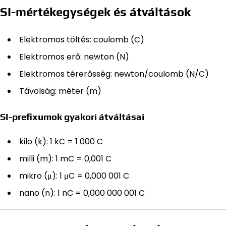
SI-mértékegységek és átváltások
Elektromos töltés: coulomb (C)
Elektromos erő: newton (N)
Elektromos térerősség: newton/coulomb (N/C)
Távolság: méter (m)
SI-prefixumok gyakori átváltásai
kilo (k): 1 kC = 1 000 C
milli (m): 1 mC = 0,001 C
mikro (μ): 1 μC = 0,000 001 C
nano (n): 1 nC = 0,000 000 001 C