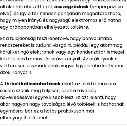
általuk létrehozott erők
összegződnek
(szuperpozíció
elve), és így a tér minden pontjában meghatározható,
hogy milyen irányú és nagyságú elektromos erő hatna
egy próbapontban elhelyezett töltésre.
Ez a tulajdonság teszi lehetővé, hogy bonyolultabb
rendszereket is tudjunk vizsgálni, például egy atommag
körül keringő elektronok vagy egy kondenzátor lemezei
közötti elektromos tér erőviszonyait. Az erők ilyenkor
vektorosan összeadódnak, vagyis figyelembe kell venni
azok irányát is.
A
térbeli kölcsönhatások
miatt az elektromos erő
sosem szűnik meg teljesen, csak a távolság
növekedésével egyre kisebb lesz. Ez azt jelenti, hogy
akár nagyon nagy távolságra lévő töltések is hathatnak
egymásra, bár ez a hatás praktikusan már
elhanyagolható lehet.