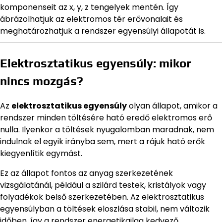
komponenseit az x, y, z tengelyek mentén. Így
ábrázolhatjuk az elektromos tér erővonalait és
meghatározhatjuk a rendszer egyensúlyi állapotát is.
Elektrosztatikus egyensúly: mikor
nincs mozgás?
Az
elektrosztatikus egyensúly
olyan állapot, amikor a
rendszer minden töltésére ható eredő elektromos erő
nulla. Ilyenkor a töltések nyugalomban maradnak, nem
indulnak el egyik irányba sem, mert a rájuk ható erők
kiegyenlítik egymást.
Ez az állapot fontos az anyag szerkezetének
vizsgálatánál, például a szilárd testek, kristályok vagy
folyadékok belső szerkezetében. Az elektrosztatikus
egyensúlyban a töltések eloszlása stabil, nem változik
időben, így a rendszer energetikailag kedvező