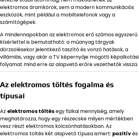
elektromos áramkörök, sem a modern kommunikációs
eszközök, mint például a mobiltelefonok vagy a
számítógépek.
A mindennapokban az elektromos erő számos egyszerű
kísérlettel is bemutatható: a műanyag tárgyak
dörzsölésekor jelentkező taszító és vonzó hatások, a
villámlás, vagy akár a TV képernyője mögötti képalkotási
folyamat mind erre az alapvető erőre vezethetők vissza.
Az elektromos töltés fogalma és
típusai
Az
elektromos töltés
egy fizikai mennyiség, amely
meghatározza, hogy egy részecske milyen mértékben
vesz részt elektromos kölcsönhatásokban. Az
elektromos töltés két alapvető típusa ismert:
pozitív
és