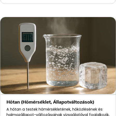
Hőtan (Hőmérséklet, Állapotváltozások)
A hőtan a testek hőmérsékletének, hőközlésének és
halmazállapot-változásainak vizsgálatával foglalkozik,