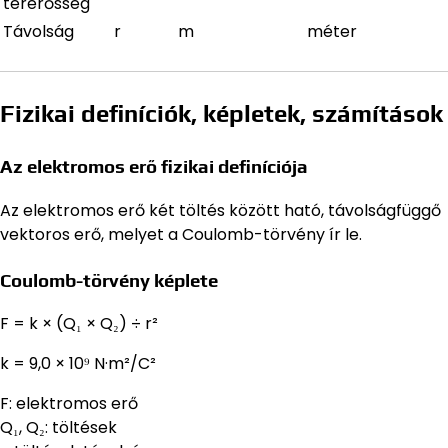
térerősség
Távolság
r
m
méter
Fizikai definíciók, képletek, számítások
Az elektromos erő fizikai definíciója
Az elektromos erő két töltés között ható, távolságfüggő
vektoros erő, melyet a Coulomb-törvény ír le.
Coulomb-törvény képlete
F = k × (Q₁ × Q₂) ÷ r²
k = 9,0 × 10⁹ N·m²/C²
F: elektromos erő
Q₁, Q₂: töltések