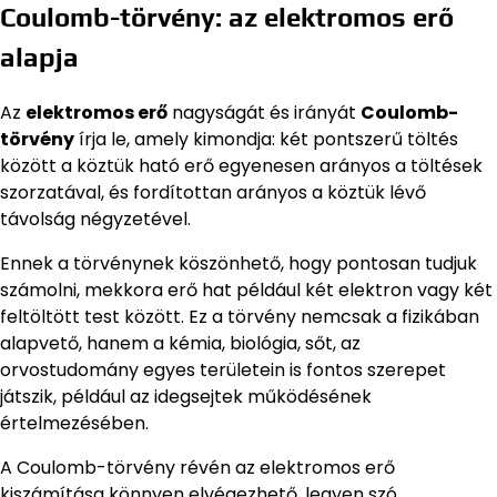
Coulomb-törvény: az elektromos erő
alapja
Az
elektromos erő
nagyságát és irányát
Coulomb-
törvény
írja le, amely kimondja: két pontszerű töltés
között a köztük ható erő egyenesen arányos a töltések
szorzatával, és fordítottan arányos a köztük lévő
távolság négyzetével.
Ennek a törvénynek köszönhető, hogy pontosan tudjuk
számolni, mekkora erő hat például két elektron vagy két
feltöltött test között. Ez a törvény nemcsak a fizikában
alapvető, hanem a kémia, biológia, sőt, az
orvostudomány egyes területein is fontos szerepet
játszik, például az idegsejtek működésének
értelmezésében.
A Coulomb-törvény révén az elektromos erő
kiszámítása könnyen elvégezhető, legyen szó