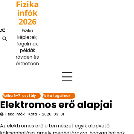
Fizika
Skip
to
infók
content
2026
Fizika
képletek,
fogalmak,
példák
röviden és
érthetően
Fizika 6-7. osztály
Fizika fogalmak
Elektromos erő alapjai
Fizika infók - Kata
2026-03-01
Az elektromos erő a természet egyik alapvető
kölcsönhatása, amely meghatározza, hogyan hatnak