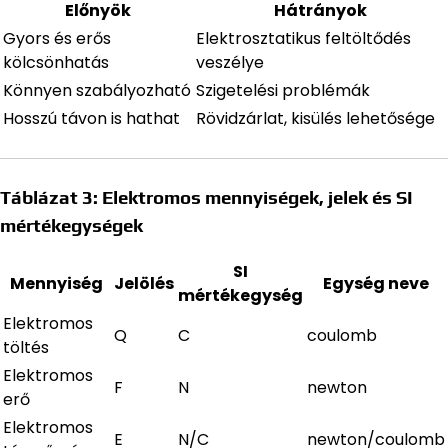
Előnyök
Hátrányok
Gyors és erős
Elektrosztatikus feltöltődés
kölcsönhatás
veszélye
Könnyen szabályozható
Szigetelési problémák
Hosszú távon is hathat
Rövidzárlat, kisülés lehetősége
Táblázat 3: Elektromos mennyiségek, jelek és SI
mértékegységek
SI
Mennyiség
Jelölés
Egység neve
mértékegység
Elektromos
Q
C
coulomb
töltés
Elektromos
F
N
newton
erő
Elektromos
E
N/C
newton/coulomb