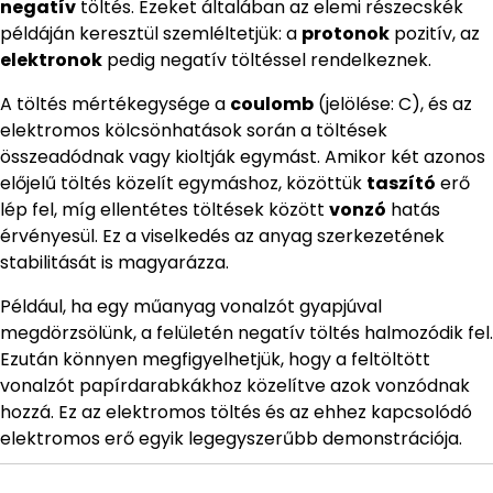
negatív
töltés. Ezeket általában az elemi részecskék
példáján keresztül szemléltetjük: a
protonok
pozitív, az
elektronok
pedig negatív töltéssel rendelkeznek.
A töltés mértékegysége a
coulomb
(jelölése: C), és az
elektromos kölcsönhatások során a töltések
összeadódnak vagy kioltják egymást. Amikor két azonos
előjelű töltés közelít egymáshoz, közöttük
taszító
erő
lép fel, míg ellentétes töltések között
vonzó
hatás
érvényesül. Ez a viselkedés az anyag szerkezetének
stabilitását is magyarázza.
Például, ha egy műanyag vonalzót gyapjúval
megdörzsölünk, a felületén negatív töltés halmozódik fel.
Ezután könnyen megfigyelhetjük, hogy a feltöltött
vonalzót papírdarabkákhoz közelítve azok vonzódnak
hozzá. Ez az elektromos töltés és az ehhez kapcsolódó
elektromos erő egyik legegyszerűbb demonstrációja.