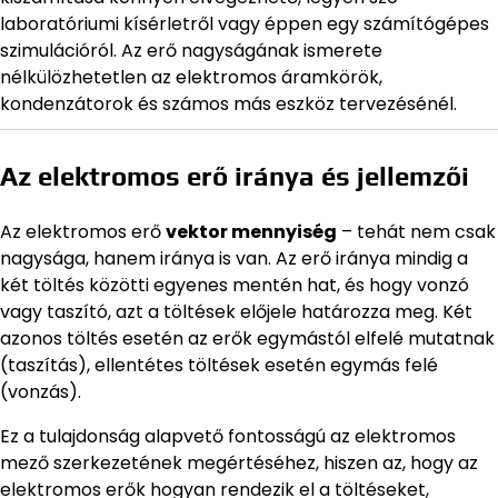
laboratóriumi kísérletről vagy éppen egy számítógépes
szimulációról. Az erő nagyságának ismerete
nélkülözhetetlen az elektromos áramkörök,
kondenzátorok és számos más eszköz tervezésénél.
Az elektromos erő iránya és jellemzői
Az elektromos erő
vektor mennyiség
– tehát nem csak
nagysága, hanem iránya is van. Az erő iránya mindig a
két töltés közötti egyenes mentén hat, és hogy vonzó
vagy taszító, azt a töltések előjele határozza meg. Két
azonos töltés esetén az erők egymástól elfelé mutatnak
(taszítás), ellentétes töltések esetén egymás felé
(vonzás).
Ez a tulajdonság alapvető fontosságú az elektromos
mező szerkezetének megértéséhez, hiszen az, hogy az
elektromos erők hogyan rendezik el a töltéseket,