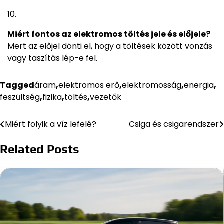
Miért fontos az elektromos töltés jele és előjele?
Mert az előjel dönti el, hogy a töltések között vonzás
vagy taszítás lép-e fel.
Tagged
áram
,
elektromos erő
,
elektromosság
,
energia
,
feszültség
,
fizika
,
töltés
,
vezetők
Miért folyik a víz lefelé?
Csiga és csigarendszer
Bejegyzés
navigáció
Related Posts