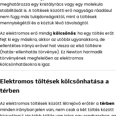
meghatározza egy kristályrács vagy egy molekula
stabilitását is. A töltések közötti erő nagysága ráadásul
nem függ más tulajdonságoktól, mint a töltések
mennyiségétől és a köztük lévő távolságtól.
Az elektromos erő mindig
kölcsönös
: ha egy töltés erőt
fejt ki egy másikra, akkor az utóbbi ugyanakkora, de
ellentétes irányú erővel hat vissza az első töltésre
(hatás-ellenhatás törvénye). Ez Newton harmadik
törvényének megfelelően az elektromos
kölcsönhatásokra is igaz.
Elektromos töltések kölcsönhatása a
térben
Az elektromos töltések között létrejövő erőtér a
térben
minden irányban jelen van, nem csak a két töltés között
közvetlenül. Ha több töltés van jelen egy rendszerben, az