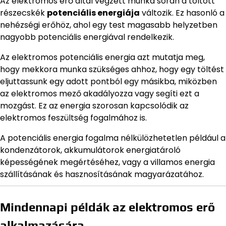
Az elektromos erő által végzett munka során a töltött
részecskék
potenciális energiája
változik. Ez hasonló a
nehézségi erőhöz, ahol egy test magasabb helyzetben
nagyobb potenciális energiával rendelkezik.
Az elektromos potenciális energia azt mutatja meg,
hogy mekkora munka szükséges ahhoz, hogy egy töltést
eljuttassunk egy adott pontból egy másikba, miközben
az elektromos mező akadályozza vagy segíti ezt a
mozgást. Ez az energia szorosan kapcsolódik az
elektromos feszültség fogalmához is.
A potenciális energia fogalma nélkülözhetetlen például a
kondenzátorok, akkumulátorok energiatároló
képességének megértéséhez, vagy a villamos energia
szállításának és hasznosításának magyarázatához.
Mindennapi példák az elektromos erő
alkalmazására