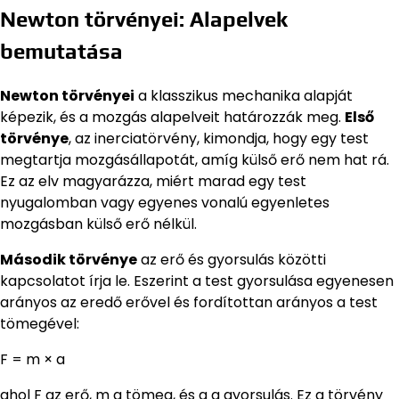
Newton törvényei: Alapelvek
bemutatása
Newton törvényei
a klasszikus mechanika alapját
képezik, és a mozgás alapelveit határozzák meg.
Első
törvénye
, az inerciatörvény, kimondja, hogy egy test
megtartja mozgásállapotát, amíg külső erő nem hat rá.
Ez az elv magyarázza, miért marad egy test
nyugalomban vagy egyenes vonalú egyenletes
mozgásban külső erő nélkül.
Második törvénye
az erő és gyorsulás közötti
kapcsolatot írja le. Eszerint a test gyorsulása egyenesen
arányos az eredő erővel és fordítottan arányos a test
tömegével:
F = m × a
ahol F az erő, m a tömeg, és a a gyorsulás. Ez a törvény