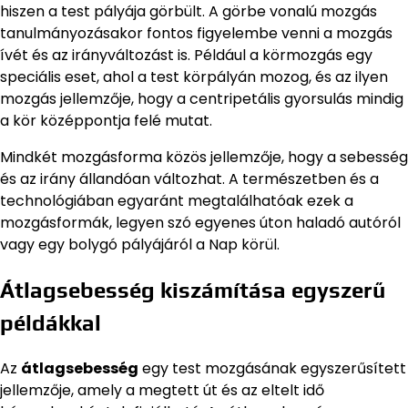
hiszen a test pályája görbült. A görbe vonalú mozgás
tanulmányozásakor fontos figyelembe venni a mozgás
ívét és az irányváltozást is. Például a körmozgás egy
speciális eset, ahol a test körpályán mozog, és az ilyen
mozgás jellemzője, hogy a centripetális gyorsulás mindig
a kör középpontja felé mutat.
Mindkét mozgásforma közös jellemzője, hogy a sebesség
és az irány állandóan változhat. A természetben és a
technológiában egyaránt megtalálhatóak ezek a
mozgásformák, legyen szó egyenes úton haladó autóról
vagy egy bolygó pályájáról a Nap körül.
Átlagsebesség kiszámítása egyszerű
példákkal
Az
átlagsebesség
egy test mozgásának egyszerűsített
jellemzője, amely a megtett út és az eltelt idő