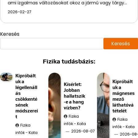
ami izgalmas változásokat okoz a jármű vagy tárgy…
2026-02-27
Keresés
Keresés
Fizika tudásbázis:
Kipróbált
uk a
Kipróbált
Kísérlet:
légellenáll
uk a
Jobban
ás
mágneses
hallatszik
csökkenté
mező
-e a hang
sének
láthatóvá
vízben?
módszerei
tételét
Fizika
t
Fizika
infók - Kata
Fizika
infók - Kata
2026-08-07
infók - Kata
2026-08