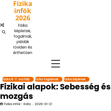
Fizika
Skip
to
infók
content
2026
Fizika
képletek,
fogalmak,
példák
röviden és
érthetően
Fizika 6-7. osztály
Fizika fogalmak
Fizika képletek
Fizikai alapok: Sebesség és
mozgás
Fizika infók - Kata
2026-01-21