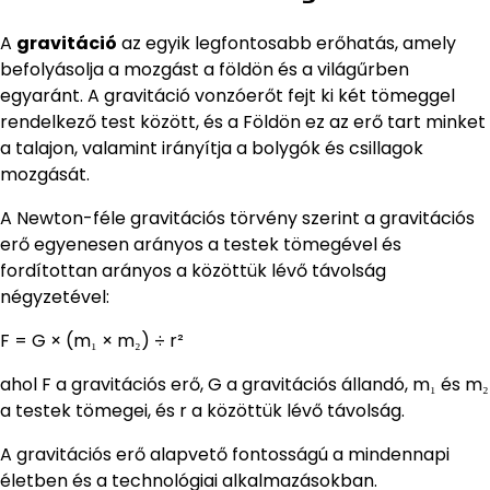
A
gravitáció
az egyik legfontosabb erőhatás, amely
befolyásolja a mozgást a földön és a világűrben
egyaránt. A gravitáció vonzóerőt fejt ki két tömeggel
rendelkező test között, és a Földön ez az erő tart minket
a talajon, valamint irányítja a bolygók és csillagok
mozgását.
A Newton-féle gravitációs törvény szerint a gravitációs
erő egyenesen arányos a testek tömegével és
fordítottan arányos a közöttük lévő távolság
négyzetével:
F = G × (m₁ × m₂) ÷ r²
ahol F a gravitációs erő, G a gravitációs állandó, m₁ és m₂
a testek tömegei, és r a közöttük lévő távolság.
A gravitációs erő alapvető fontosságú a mindennapi
életben és a technológiai alkalmazásokban.