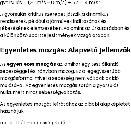
gyorsulás = (20 m/s – 0 m/s) ÷ 5 s = 4 m/s²
A gyorsulás kritikus szerepet játszik a dinamikus
rendszerek, például a járművek indításának és
fékezésének elemzésében, valamint az űrkutatásban és
a különböző sportteljesítmények vizsgálatában.
Egyenletes mozgás: Alapvető jellemzők
Az
egyenletes mozgás
az, amikor egy test állandó
sebességgel és irányban mozog. Ez a legegyszerűbb
mozgásforma, mivel a sebesség nem változik az idő
múlásával. Az egyenletes mozgás során a gyorsulás
nulla, mert nincs sebességváltozás.
Az egyenletes mozgás leírásához az alábbi alapképletet
használjuk:
megtett út = sebesség × idő