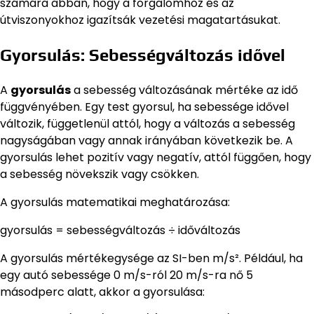
számára abban, hogy a forgalomhoz és az
útviszonyokhoz igazítsák vezetési magatartásukat.
Gyorsulás: Sebességváltozás idővel
A
gyorsulás
a sebesség változásának mértéke az idő
függvényében. Egy test gyorsul, ha sebessége idővel
változik, függetlenül attól, hogy a változás a sebesség
nagyságában vagy annak irányában következik be. A
gyorsulás lehet pozitív vagy negatív, attól függően, hogy
a sebesség növekszik vagy csökken.
A gyorsulás matematikai meghatározása:
gyorsulás = sebességváltozás ÷ időváltozás
A gyorsulás mértékegysége az SI-ben m/s². Például, ha
egy autó sebessége 0 m/s-ról 20 m/s-ra nő 5
másodperc alatt, akkor a gyorsulása: