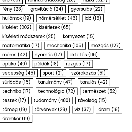
fény
(23)
gravitáció
(24)
gyorsulás
(22)
hullámok
(19)
hőmérséklet
(45)
idő
(15)
kísérlet
(202)
kísérletek
(65)
kísérleti módszerek
(25)
környezet
(15)
matematika
(17)
mechanika
(105)
mozgás
(127)
mérés
(42)
nyomás
(17)
oktatás
(116)
optika
(40)
példák
(18)
rezgés
(17)
sebesség
(45)
sport
(21)
szórakozás
(51)
súrlódás
(15)
tanulmány
(47)
tanulás
(42)
technika
(17)
technológia
(72)
természet
(52)
testek
(17)
tudomány
(480)
távolság
(15)
tömeg
(19)
törvények
(28)
víz
(37)
áram
(18)
áramkör
(19)