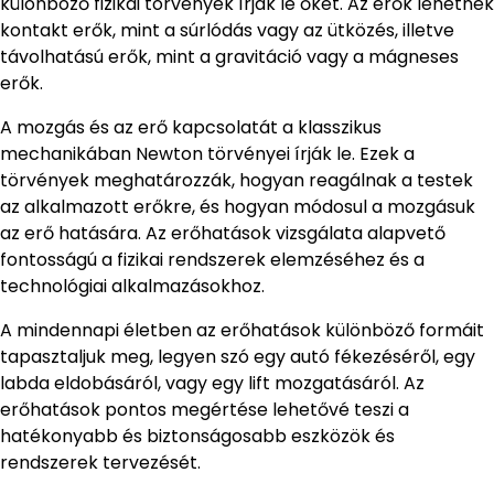
különböző fizikai törvények írják le őket. Az erők lehetnek
kontakt erők, mint a súrlódás vagy az ütközés, illetve
távolhatású erők, mint a gravitáció vagy a mágneses
erők.
A mozgás és az erő kapcsolatát a klasszikus
mechanikában Newton törvényei írják le. Ezek a
törvények meghatározzák, hogyan reagálnak a testek
az alkalmazott erőkre, és hogyan módosul a mozgásuk
az erő hatására. Az erőhatások vizsgálata alapvető
fontosságú a fizikai rendszerek elemzéséhez és a
technológiai alkalmazásokhoz.
A mindennapi életben az erőhatások különböző formáit
tapasztaljuk meg, legyen szó egy autó fékezéséről, egy
labda eldobásáról, vagy egy lift mozgatásáról. Az
erőhatások pontos megértése lehetővé teszi a
hatékonyabb és biztonságosabb eszközök és
rendszerek tervezését.