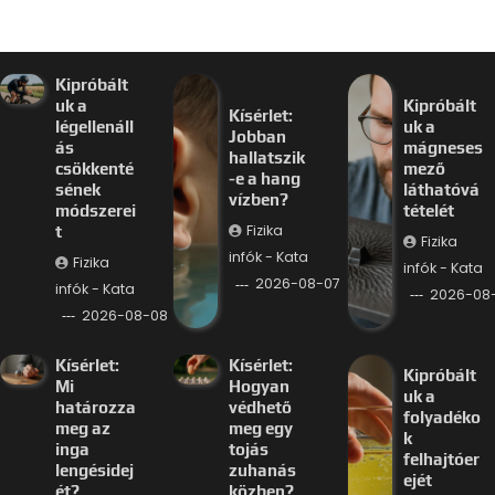
Kipróbált
uk a
Kipróbált
Kísérlet:
légellenáll
uk a
Jobban
ás
mágneses
hallatszik
csökkenté
mező
-e a hang
sének
láthatóvá
vízben?
módszerei
tételét
Fizika
t
Fizika
infók - Kata
Fizika
infók - Kata
2026-08-07
infók - Kata
2026-08
2026-08-08
Kísérlet:
Kísérlet:
Kipróbált
Mi
Hogyan
uk a
határozza
védhető
folyadéko
meg az
meg egy
k
inga
tojás
felhajtóer
lengésidej
zuhanás
ejét
ét?
közben?