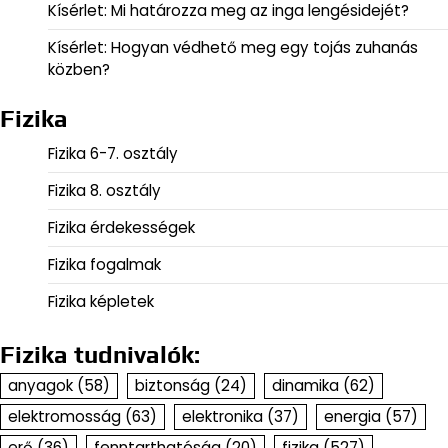
Kísérlet: Mi határozza meg az inga lengésidejét?
Kísérlet: Hogyan védhető meg egy tojás zuhanás
közben?
Fizika
Fizika 6-7. osztály
Fizika 8. osztály
Fizika érdekességek
Fizika fogalmak
Fizika képletek
Fizika tudnivalók:
anyagok
(58)
biztonság
(24)
dinamika
(62)
elektromosság
(63)
elektronika
(37)
energia
(57)
erő
(36)
fenntarthatóság
(20)
fizika
(527)