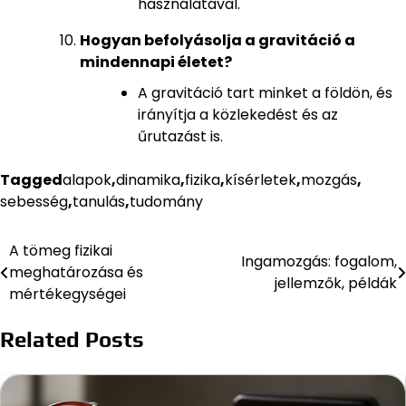
használatával.
Hogyan befolyásolja a gravitáció a
mindennapi életet?
A gravitáció tart minket a földön, és
irányítja a közlekedést és az
űrutazást is.
Tagged
alapok
,
dinamika
,
fizika
,
kísérletek
,
mozgás
,
sebesség
,
tanulás
,
tudomány
A tömeg fizikai
Bejegyzés
Ingamozgás: fogalom,
meghatározása és
jellemzők, példák
navigáció
mértékegységei
Related Posts