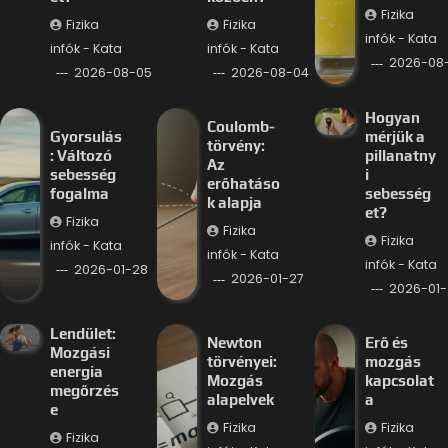
Fizika
Fizika
Fizika
infók - Kata
infók - Kata
infók - Kata
2026-08
2026-08-05
2026-08-04
Hogyan
Coulomb-
Gyorsulás
mérjük a
törvény:
: Változó
pillanatny
Az
sebesség
i
erőhatáso
fogalma
sebesség
k alapja
et?
Fizika
Fizika
Fizika
infók - Kata
infók - Kata
infók - Kata
2026-01-28
2026-01-27
2026-01-
Lendület:
Newton
Erő és
Mozgási
törvényei:
mozgás
energia
Mozgás
kapcsolat
megőrzés
alapelvek
a
e
Fizika
Fizika
Fizika