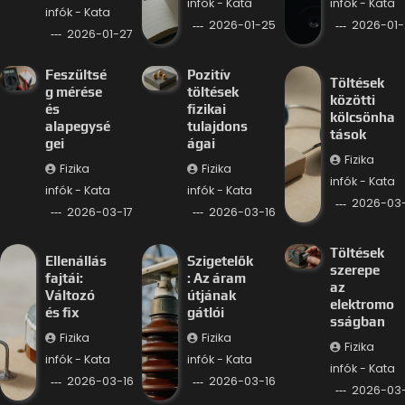
infók - Kata
infók - Kata
infók - Kata
2026-01-25
2026-01-
2026-01-27
Feszültsé
Pozitív
Töltések
g mérése
töltések
közötti
és
fizikai
kölcsönha
alapegysé
tulajdons
tások
gei
ágai
Fizika
Fizika
Fizika
infók - Kata
infók - Kata
infók - Kata
2026-03-
2026-03-17
2026-03-16
Töltések
Ellenállás
Szigetelők
szerepe
fajtái:
: Az áram
az
Változó
útjának
elektromo
és fix
gátlói
sságban
Fizika
Fizika
Fizika
infók - Kata
infók - Kata
infók - Kata
2026-03-16
2026-03-16
2026-03-