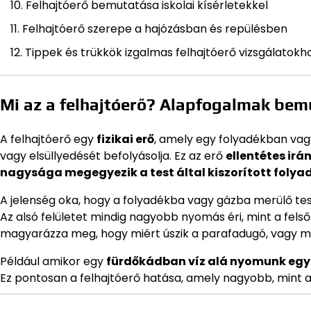
Felhajtóerő bemutatása iskolai kísérletekkel
Felhajtóerő szerepe a hajózásban és repülésben
Tippek és trükkök izgalmas felhajtóerő vizsgálatokh
Mi az a felhajtóerő? Alapfogalmak be
A felhajtóerő egy
fizikai erő
, amely egy folyadékban vag
vagy elsüllyedését befolyásolja. Ez az erő
ellentétes irá
nagysága megegyezik a test által kiszorított folya
A jelenség oka, hogy a folyadékba vagy gázba merülő test
Az alsó felületet mindig nagyobb nyomás éri, mint a felső
magyarázza meg, hogy miért úszik a parafadugó, vagy mié
Például amikor egy
fürdőkádban víz alá nyomunk egy
Ez pontosan a felhajtóerő hatása, amely nagyobb, mint a 