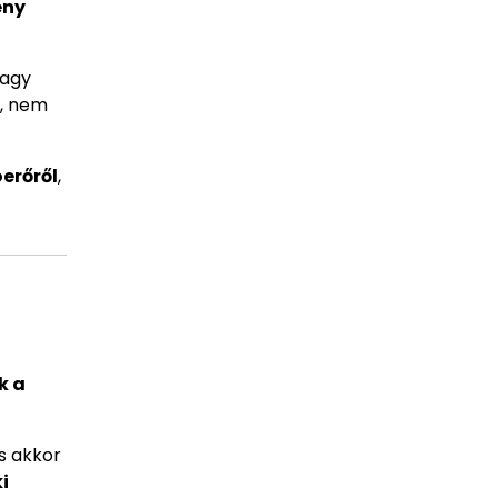
ény
vagy
, nem
óerőről
,
k a
és akkor
i