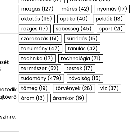
mozgás
(127)
mérés
(42)
nyomás
(17)
oktatás
(116)
optika
(40)
példák
(18)
rezgés
(17)
sebesség
(45)
sport
(21)
szórakozás
(51)
súrlódás
(15)
tanulmány
(47)
tanulás
(42)
technika
(17)
technológia
(71)
ését
természet
(52)
testek
(17)
ő
tudomány
(479)
távolság
(15)
tömeg
(19)
törvények
(28)
víz
(37)
hezedik.
hajtóerő
áram
(18)
áramkör
(19)
lszínre.