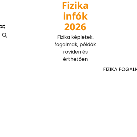
Fizika
Skip
to
infók
content
2026
Fizika képletek,
fogalmak, példák
röviden és
érthetően
FIZIKA FOGAL