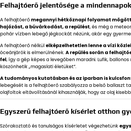
Felhajtóerő jelentősége a mindennapo
A felhajtóerő
megannyi hétköznapi folyamat mögött 
hajózást, a búvárkodást, a repülést
, és még a meteor
pohár vízben lebegő jégkockát nézünk, akár egy gyermek lu
A felhajtóerő nélkül
elképzelhetetlen lenne a vízi közl
óceánjárók is elmerülnének.
A repülés során a felhajt
fel
, így a gép képes a levegőben maradni. Lufik, ballono
köszönhetik „magaslati életüket”.
A tudományos kutatásban és az iparban is kulcsfon
lebegését is a felhajtóerő szabályozza a belső ballaszt t
olajfoltok eltávolításánál kihasználják, hogy az olaj kisebb
Egyszerű felhajtóerő kísérlet otthon g
Szórakoztató és tanulságos kísérletet végezhetünk
egys