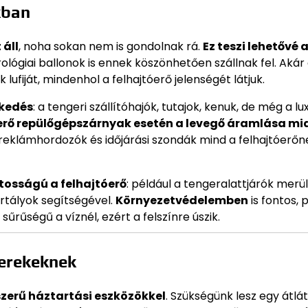
kban
áll
, noha sokan nem is gondolnak rá.
Ez teszi lehetővé 
ológiai ballonok is ennek köszönhetően szállnak fel. Akár
fiját, mindenhol a felhajtóerő jelenségét látjuk.
ekedés
: a tengeri szállítóhajók, tutajok, kenuk, de még a lu
óerő repülőgépszárnyak esetén a levegő áramlása mia
s reklámhordozók és időjárási szondák mind a felhajtóerőn
tosságú a felhajtóerő
: például a tengeralattjárók merül
artályok segítségével.
Környezetvédelemben
is fontos, 
 sűrűségű a víznél, ezért a felszínre úszik.
yerekeknek
zerű háztartási eszközökkel
. Szükségünk lesz egy átlá