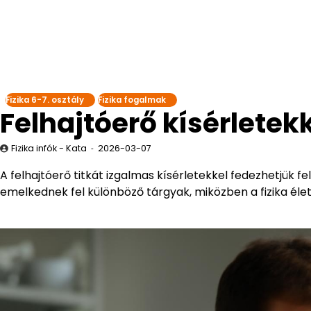
Fizika 6-7. osztály
Fizika fogalmak
Felhajtóerő kísérletek
Fizika infók - Kata
2026-03-07
A felhajtóerő titkát izgalmas kísérletekkel fedezhetjük f
emelkednek fel különböző tárgyak, miközben a fizika él