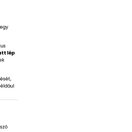
a
 egy
xus
tt lép
ek
ését,
például
tszó