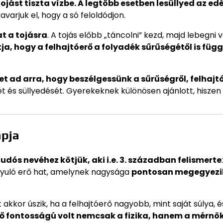
tojást tiszta vízbe. A legtöbb esetben lesüllyed az ed
avarjuk el, hogy a só feloldódjon.
t a tojásra
. A tojás előbb „táncolni” kezd, majd lebegni 
a, hogy a felhajtóerő a folyadék sűrűségétől is függ
t ad arra, hogy beszélgessünk a sűrűségről, felhajt
ét és süllyedését. Gyerekeknek különösen ajánlott, hiszen
apja
dós nevéhez kötjük, aki i.e. 3. században felismerte
:
nyuló erő hat, amelynek nagysága
pontosan megegyezi
t akkor úszik, ha a felhajtóerő nagyobb, mint saját súlya, 
ő fontosságú volt nemcsak a fizika, hanem a mérnök