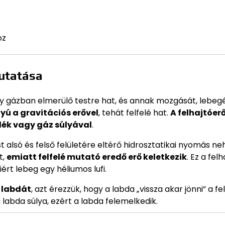
oz
mutatása
y gázban elmerülő testre hat, és annak mozgását, lebeg
nyú a gravitációs erővel
, tehát felfelé hat.
A felhajtóer
dék vagy gáz súlyával
.
 alsó és felső felületére eltérő hidrosztatikai nyomás ne
t,
emiatt felfelé mutató eredő erő keletkezik
. Ez a fel
rt lebeg egy héliumos lufi.
 labdát
, azt érezzük, hogy a labda „vissza akar jönni” a fe
labda súlya, ezért a labda felemelkedik.