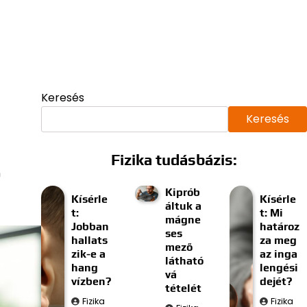
Keresés
Keresés
Fizika tudásbázis:
n
Kiprób
Kísérle
Kísérle
áltuk a
t:
t: Mi
mágne
Jobban
határoz
ses
hallats
za meg
mező
zik-e a
az inga
látható
hang
lengési
vá
vízben?
dejét?
tételét
Fizika
Fizika