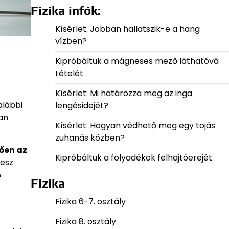
Fizika infók:
Kísérlet: Jobban hallatszik-e a hang
vízben?
Kipróbáltuk a mágneses mező láthatóvá
tételét
Kísérlet: Mi határozza meg az inga
alábbi
lengésidejét?
ban
Kísérlet: Hogyan védhető meg egy tojás
zuhanás közben?
ően az
Kipróbáltuk a folyadékok felhajtóerejét
desz
A
Fizika
Fizika 6-7. osztály
Fizika 8. osztály