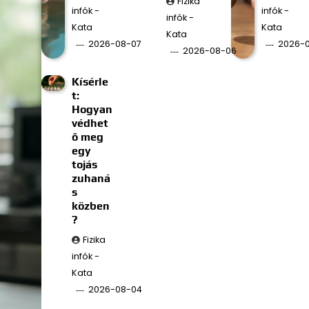
Fizika
infók -
infók -
infók -
Kata
Kata
Kata
2026-08-07
2026-
2026-08-06
Kísérle
t:
Hogyan
védhet
ő meg
egy
tojás
zuhaná
s
közben
?
Fizika
infók -
Kata
2026-08-04