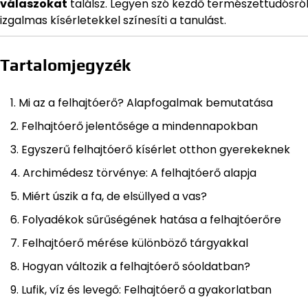
válaszokat
találsz. Legyen szó kezdő természettudósról 
izgalmas kísérletekkel színesíti a tanulást.
Tartalomjegyzék
Mi az a felhajtóerő? Alapfogalmak bemutatása
Felhajtóerő jelentősége a mindennapokban
Egyszerű felhajtóerő kísérlet otthon gyerekeknek
Archimédesz törvénye: A felhajtóerő alapja
Miért úszik a fa, de elsüllyed a vas?
Folyadékok sűrűségének hatása a felhajtóerőre
Felhajtóerő mérése különböző tárgyakkal
Hogyan változik a felhajtóerő sóoldatban?
Lufik, víz és levegő: Felhajtóerő a gyakorlatban