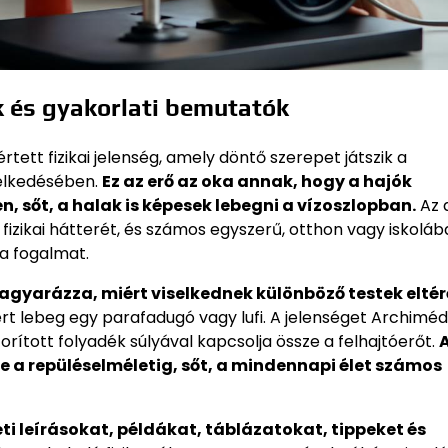
ok és gyakorlati bemutatók
tett fizikai jelenség, amely döntő szerepet játszik a
selkedésében.
Ez az erő az oka annak, hogy a hajók
n, sőt, a halak is képesek lebegni a vízoszlopban.
Az 
 fizikai hátterét, és számos egyszerű, otthon vagy iskolá
 a fogalmat.
yarázza, miért viselkednek különböző testek eltér
iért lebeg egy parafadugó vagy lufi. A jelenséget Archimé
zorított folyadék súlyával kapcsolja össze a felhajtóerőt.
e a repüléselméletig, sőt, a mindennapi élet számos
ti leírásokat, példákat, táblázatokat, tippeket és