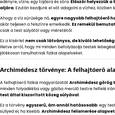
edényre, vízre, egy tojásra és sóra.
Először helyezzük a 
aljára
. Ezután kezdjünk el sót adagolni a vízhez, közben k
Ahogy a víz sűrűsége nő,
egyre nagyobb felhajtóerő ha
akár teljesen a felszínre emelkedik.
Ez remekül bemutatj
csak a test súlyától vagy méretétől.
Ez a kísérlet
nem csak látványos, de kiváló lehetősége
illetve arról, hogy mi minden befolyásolja testek lebegés
játékosan tanulhatnak fizikai alapelveket.
Archimédesz törvénye: A felhajtóerő al
A felhajtóerő fizikai magyarázatát
Archimédesz görög tu
minden folyadékba vagy gázba merülő testre felfelé irá
test által kiszorított közeg súlyával
.
Ez a törvény
egyszerű, ám annál hatásosabb
: egy tes
süllyed el, ha kisebb.
Archimédesz felismerése alapvet