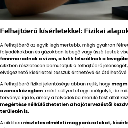
Felhajtóerő kísérletekkel: Fizikai alap
A felhajtóerő az egyik legismertebb, mégis gyakran félreér
folyadékokban és gázokban lebegő vagy úszó testek vi
fennmaradnak a vízen, a lufik felszállnak a levegőbe
cikkben részletesen bemutatjuk a felhajtóerő jelenségét,
elvégezhető kísérlettel tesszük érthetővé és átélhetővé
A felhajtóerő fizikai jelentősége abban rejlik, hogy
megmag
azonos közegben
: miért süllyed el egy acélgolyó, de m
törvénye írja le, amely a folyadékba merülő test által kis
megértése nélkülözhetetlen a hajótervezéstől kezdv
területén is.
A cikkben
részletes elméleti magyarázatokat, kísérle