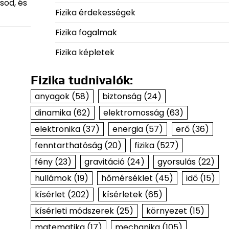
sod, és
Fizika érdekességek
Fizika fogalmak
Fizika képletek
Fizika tudnivalók:
anyagok
(58)
biztonság
(24)
dinamika
(62)
elektromosság
(63)
elektronika
(37)
energia
(57)
erő
(36)
fenntarthatóság
(20)
fizika
(527)
fény
(23)
gravitáció
(24)
gyorsulás
(22)
hullámok
(19)
hőmérséklet
(45)
idő
(15)
kísérlet
(202)
kísérletek
(65)
kísérleti módszerek
(25)
környezet
(15)
matematika
(17)
mechanika
(105)