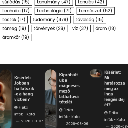
súrlódás
(15)
tanulmány
(47)
tanulás
(42)
technika
(17)
technológia
(71)
természet
(52)
testek
(17)
tudomány
(479)
távolság
(15)
tömeg
(19)
törvények
(28)
víz
(37)
áram
(18)
áramkör
(19)
Kísérlet:
Kipróbált
Kísérlet:
Mi
uk a
Jobban
határozza
mágneses
hallatszik
meg az
mező
-e a hang
inga
láthatóvá
vízben?
lengésidej
tételét
ét?
Fizika
Fizika
Fizika
infók - Kata
infók - Kata
infók - Kata
2026-08-07
2026-08-06
2026-08