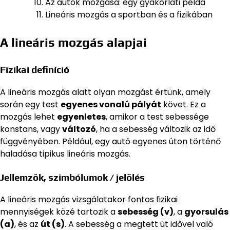
Az autók mozgása: egy gyakorlati példa
Lineáris mozgás a sportban és a fizikában
A lineáris mozgás alapjai
Fizikai definíció
A lineáris mozgás alatt olyan mozgást értünk, amely
során egy test
egyenes vonalú pályát
követ. Ez a
mozgás lehet
egyenletes
, amikor a test sebessége
konstans, vagy
változó
, ha a sebesség változik az idő
függvényében. Például, egy autó egyenes úton történő
haladása tipikus lineáris mozgás.
Jellemzők, szimbólumok / jelölés
A lineáris mozgás vizsgálatakor fontos fizikai
mennyiségek közé tartozik a
sebesség (v)
, a
gyorsulás
(a)
, és az
út (s)
. A sebesség a megtett út idővel való