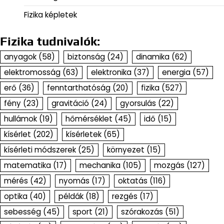
Fizika képletek
Fizika tudnivalók:
anyagok
(58)
biztonság
(24)
dinamika
(62)
elektromosság
(63)
elektronika
(37)
energia
(57)
erő
(36)
fenntarthatóság
(20)
fizika
(527)
fény
(23)
gravitáció
(24)
gyorsulás
(22)
hullámok
(19)
hőmérséklet
(45)
idő
(15)
kísérlet
(202)
kísérletek
(65)
kísérleti módszerek
(25)
környezet
(15)
matematika
(17)
mechanika
(105)
mozgás
(127)
mérés
(42)
nyomás
(17)
oktatás
(116)
optika
(40)
példák
(18)
rezgés
(17)
sebesség
(45)
sport
(21)
szórakozás
(51)