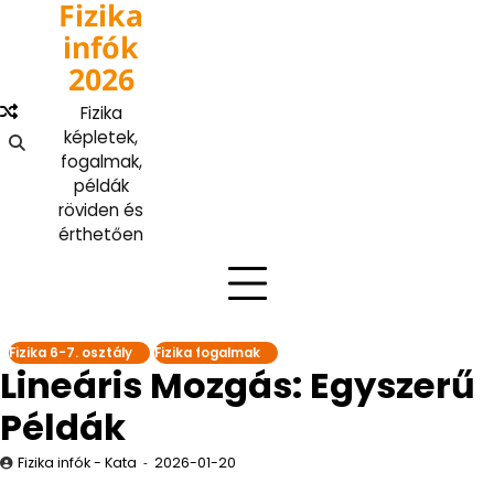
Fizika
Skip
to
infók
content
2026
Fizika
képletek,
fogalmak,
példák
röviden és
érthetően
Fizika 6-7. osztály
Fizika fogalmak
Lineáris Mozgás: Egyszerű
Példák
Fizika infók - Kata
2026-01-20