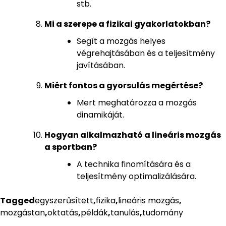
stb.
Mi a szerepe a fizikai gyakorlatokban?
Segít a mozgás helyes
végrehajtásában és a teljesítmény
javításában.
Miért fontos a gyorsulás megértése?
Mert meghatározza a mozgás
dinamikáját.
Hogyan alkalmazható a lineáris mozgás
a sportban?
A technika finomítására és a
teljesítmény optimalizálására.
Tagged
egyszerűsített
,
fizika
,
lineáris mozgás
,
mozgástan
,
oktatás
,
példák
,
tanulás
,
tudomány