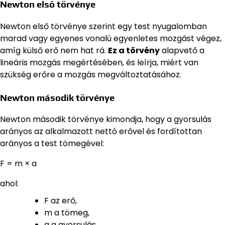
Newton első törvénye
Newton első törvénye szerint egy test nyugalomban
marad vagy egyenes vonalú egyenletes mozgást végez,
amíg külső erő nem hat rá.
Ez a törvény
alapvető a
lineáris mozgás megértésében, és leírja, miért van
szükség erőre a mozgás megváltoztatásához.
Newton második törvénye
Newton második törvénye kimondja, hogy a gyorsulás
arányos az alkalmazott nettó erővel és fordítottan
arányos a test tömegével:
F = m × a
ahol:
F az erő,
m a tömeg,
a a gyorsulás.