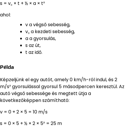
s = v₀ × t + ½ × a × t²
ahol:
v a végső sebesség,
v₀ a kezdeti sebesség,
a a gyorsulás,
s az út,
t az idő.
Példa
Képzeljünk el egy autót, amely 0 km/h-ról indul, és 2
m/s² gyorsulással gyorsul 5 másodpercen keresztül. Az
autó végső sebessége és megtett útja a
következőképpen számítható:
v = 0 + 2 × 5 = 10 m/s
s = 0 × 5 + ½ × 2 × 5² = 25 m