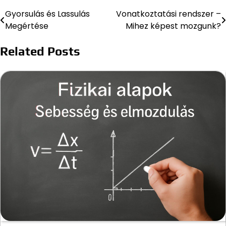
Gyorsulás és Lassulás
Vonatkoztatási rendszer –
Bejegyzés
Megértése
Mihez képest mozgunk?
navigáció
Related Posts