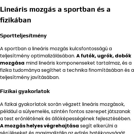
Lineáris mozgás a sportban és a
fizikában
Sportteljesítmény
A sportban a lineáris mozgás kulcsfontosságú a
teljesítmény optimalizálásában.
A futók, ugrók, dobók
mozgása
mind lineáris komponenseket tartalmaz, és a
fizika tudománya segíthet a technika finomításában és a
teljesítmény javításában.
Fizikai gyakorlatok
A fizikai gyakorlatok során végzett lineáris mozgások,
például a súlyemelés, szintén fontos szerepet játszanak
a test erőnlétének és állóképességének fejlesztésében.
A mozgás helyes végrehajtása
segít elkerülni a
sérüléseket és maximalizálja az edzés hatékonyságát.