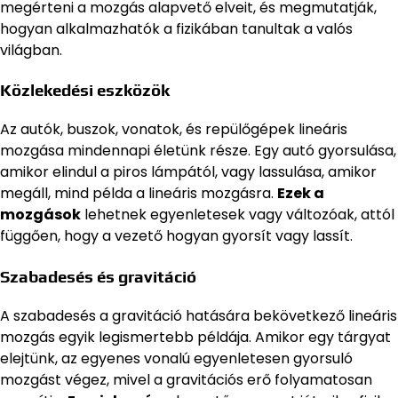
megérteni a mozgás alapvető elveit, és megmutatják,
hogyan alkalmazhatók a fizikában tanultak a valós
világban.
Közlekedési eszközök
Az autók, buszok, vonatok, és repülőgépek lineáris
mozgása mindennapi életünk része. Egy autó gyorsulása,
amikor elindul a piros lámpától, vagy lassulása, amikor
megáll, mind példa a lineáris mozgásra.
Ezek a
mozgások
lehetnek egyenletesek vagy változóak, attól
függően, hogy a vezető hogyan gyorsít vagy lassít.
Szabadesés és gravitáció
A szabadesés a gravitáció hatására bekövetkező lineáris
mozgás egyik legismertebb példája. Amikor egy tárgyat
elejtünk, az egyenes vonalú egyenletesen gyorsuló
mozgást végez, mivel a gravitációs erő folyamatosan