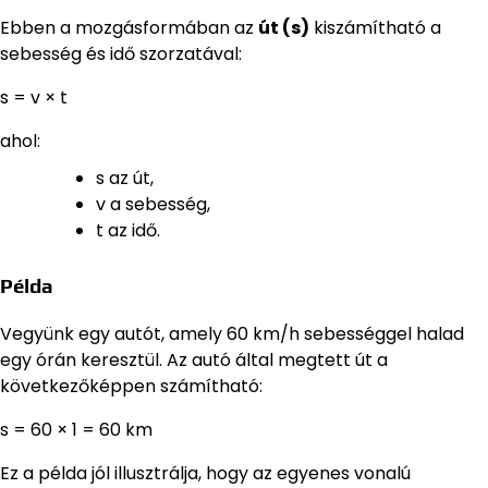
Ebben a mozgásformában az
út (s)
kiszámítható a
sebesség és idő szorzatával:
s = v × t
ahol:
s az út,
v a sebesség,
t az idő.
Példa
Vegyünk egy autót, amely 60 km/h sebességgel halad
egy órán keresztül. Az autó által megtett út a
következőképpen számítható:
s = 60 × 1 = 60 km
Ez a példa jól illusztrálja, hogy az egyenes vonalú