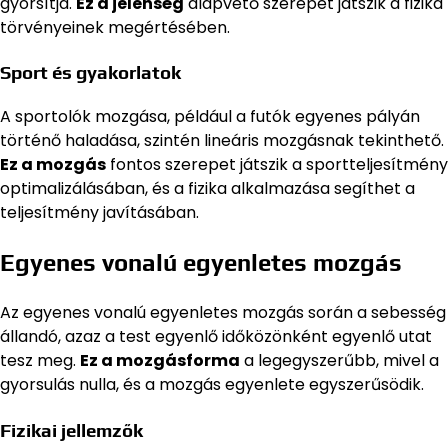
gyorsítja.
Ez a jelenség
alapvető szerepet játszik a fizika
törvényeinek megértésében.
Sport és gyakorlatok
A sportolók mozgása, például a futók egyenes pályán
történő haladása, szintén lineáris mozgásnak tekinthető.
Ez a mozgás
fontos szerepet játszik a sportteljesítmény
optimalizálásában, és a fizika alkalmazása segíthet a
teljesítmény javításában.
Egyenes vonalú egyenletes mozgás
Az egyenes vonalú egyenletes mozgás során a sebesség
állandó, azaz a test egyenlő időközönként egyenlő utat
tesz meg.
Ez a mozgásforma
a legegyszerűbb, mivel a
gyorsulás nulla, és a mozgás egyenlete egyszerűsödik.
Fizikai jellemzők