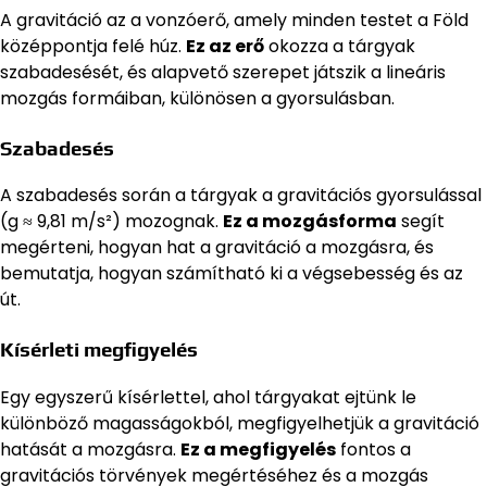
A gravitáció az a vonzóerő, amely minden testet a Föld
középpontja felé húz.
Ez az erő
okozza a tárgyak
szabadesését, és alapvető szerepet játszik a lineáris
mozgás formáiban, különösen a gyorsulásban.
Szabadesés
A szabadesés során a tárgyak a gravitációs gyorsulással
(g ≈ 9,81 m/s²) mozognak.
Ez a mozgásforma
segít
megérteni, hogyan hat a gravitáció a mozgásra, és
bemutatja, hogyan számítható ki a végsebesség és az
út.
Kísérleti megfigyelés
Egy egyszerű kísérlettel, ahol tárgyakat ejtünk le
különböző magasságokból, megfigyelhetjük a gravitáció
hatását a mozgásra.
Ez a megfigyelés
fontos a
gravitációs törvények megértéséhez és a mozgás