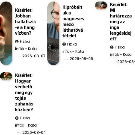
Kísérlet:
Kipróbált
Kísérlet:
Mi
uk a
Jobban
határozza
mágneses
hallatszik
meg az
mező
-e a hang
inga
láthatóvá
vízben?
lengésidej
tételét
ét?
Fizika
Fizika
Fizika
infók - Kata
infók - Kata
infók - Kata
2026-08-07
2026-08-06
2026-08
Kísérlet:
Hogyan
védhető
meg egy
tojás
zuhanás
közben?
Fizika
infók - Kata
2026-08-04