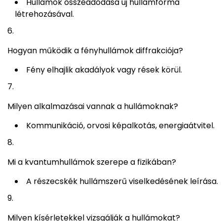
Hullámok összeadódása új hullámforma
létrehozásával.
Hogyan működik a fényhullámok diffrakciója?
Fény elhajlik akadályok vagy rések körül.
Milyen alkalmazásai vannak a hullámoknak?
Kommunikáció, orvosi képalkotás, energiaátvitel.
Mi a kvantumhullámok szerepe a fizikában?
A részecskék hullámszerű viselkedésének leírása.
Milyen kísérletekkel vizsgálják a hullámokat?