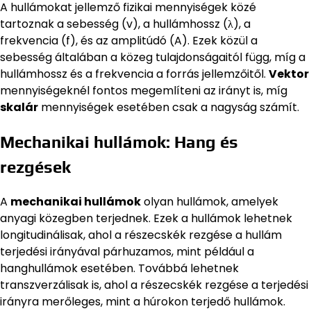
A hullámokat jellemző fizikai mennyiségek közé
tartoznak a sebesség (v), a hullámhossz (λ), a
frekvencia (f), és az amplitúdó (A). Ezek közül a
sebesség általában a közeg tulajdonságaitól függ, míg a
hullámhossz és a frekvencia a forrás jellemzőitől.
Vektor
mennyiségeknél fontos megemlíteni az irányt is, míg
skalár
mennyiségek esetében csak a nagyság számít.
Mechanikai hullámok: Hang és
rezgések
A
mechanikai hullámok
olyan hullámok, amelyek
anyagi közegben terjednek. Ezek a hullámok lehetnek
longitudinálisak, ahol a részecskék rezgése a hullám
terjedési irányával párhuzamos, mint például a
hanghullámok esetében. Továbbá lehetnek
transzverzálisak is, ahol a részecskék rezgése a terjedési
irányra merőleges, mint a húrokon terjedő hullámok.