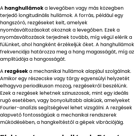
A
hanghullámok
a levegőben vagy más közegben
terjedő longitudinális hullámok. A forrás, például egy
hangszóró, rezgéseket kelt, amelyek
nyomásváltozásokat okoznak a levegőben. Ezek a
nyomásváltozások terjednek tovább, míg végül elérik a
fülünket, ahol hangként érzékeljük őket. A hanghullámok
frekvenciája határozza meg a hang magasságát, míg az
amplitúdója a hangosságát.
A
rezgések
a mechanikai hullámok alapjául szolgálnak.
Amikor egy részecske vagy tárgy egyensúlyi helyzetét
elhagyva periodikusan mozog, rezgésekről beszélünk.
Ezek a rezgések lehetnek szinuszosak, mint egy ideális
rugó esetében, vagy bonyolultabb alakúak, amelyeket
Fourier-analízis segítségével lehet vizsgálni. A rezgések
alapvető fontosságúak a mechanikai rendszerek
működésében, a hangkeltéstől a gépek vibrációjáig.