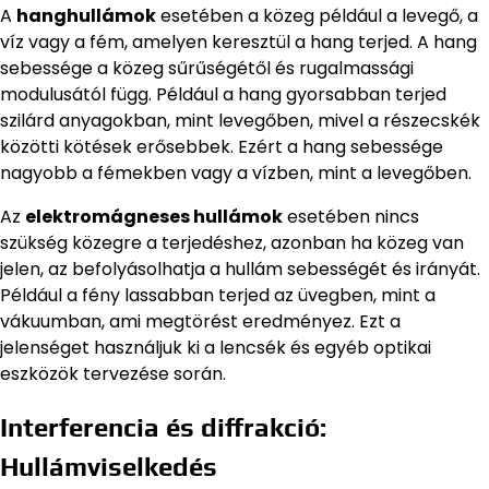
A
hanghullámok
esetében a közeg például a levegő, a
víz vagy a fém, amelyen keresztül a hang terjed. A hang
sebessége a közeg sűrűségétől és rugalmassági
modulusától függ. Például a hang gyorsabban terjed
szilárd anyagokban, mint levegőben, mivel a részecskék
közötti kötések erősebbek. Ezért a hang sebessége
nagyobb a fémekben vagy a vízben, mint a levegőben.
Az
elektromágneses hullámok
esetében nincs
szükség közegre a terjedéshez, azonban ha közeg van
jelen, az befolyásolhatja a hullám sebességét és irányát.
Például a fény lassabban terjed az üvegben, mint a
vákuumban, ami megtörést eredményez. Ezt a
jelenséget használjuk ki a lencsék és egyéb optikai
eszközök tervezése során.
Interferencia és diffrakció:
Hullámviselkedés