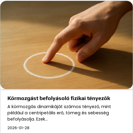
Körmozgást befolyásoló fizikai tényezők
A körmozgás dinamikáját számos tényező, mint
például a centripetális erő, tömeg és sebesség
befolyásolja. Ezek…
2026-01-28