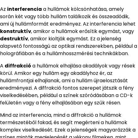
Az
interferencia
a hullámok kölcsönhatása, amely
során két vagy több hullám találkozik és összeadódik,
ami új hullámformát eredményez. Az interferencia lehet
konstruktív
, amikor a hullámok erősítik egymást, vagy
destruktív
, amikor kioltják egymást. Ez a jelenség
alapvető fontosságú az optikai rendszerekben, például a
holográfiában és a hullámhosszmérési technikákban.
A
diffrakció
a hullámok elhajlása akadályok vagy rések
körül. Amikor egy hullám egy akadályhoz ér, az
hullámfrontjai elhajlanak, ami a hullám újraelosztását
eredményezi. A diffrakció fontos szerepet játszik a fény
viselkedésében, például a színek szóródásában a CD-k
felületén vagy a fény elhajlásában egy szűk résen.
Mind az interferencia, mind a diffrakció a hullámok
természetéből fakad, és segít megérteni a hullámok
komplex viselkedését. Ezek a jelenségek magyarázzák a
színes minták megjelenését a vékony filmeken, mint