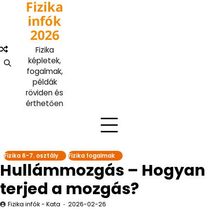
Fizika
Skip
to
infók
content
2026
Fizika
képletek,
fogalmak,
példák
röviden és
érthetően
Fizika 6-7. osztály
Fizika fogalmak
Hullámmozgás – Hogyan
terjed a mozgás?
Fizika infók - Kata
2026-02-26