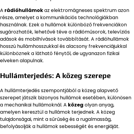
A
rádióhullámok
az elektromágneses spektrum azon
része, amelyet a kommunikációs technológiákban
használnak. Ezek a hullámok különböző frekvenciákon
sugározhatók, lehetővé téve a rádióműsorok, televíziós
adások és mobilhívások továbbítását. A rádióhullámok
hosszú hullámhosszukkal és alacsony frekvenciájukkal
különböznek a látható fénytől, de ugyanazon fizikai
elveken alapulnak.
Hullámterjedés: A közeg szerepe
A hullámterjedés szempontjából a közeg alapvető
szerepet játszik bizonyos hullámok esetében, különösen
a mechanikai hullámoknál. A
közeg
olyan anyag,
amelyen keresztül a hullámok terjednek. A közeg
tulajdonságai, mint a sűrűség és a rugalmasság,
befolyásolják a hullámok sebességét és energiáját.