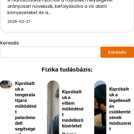
arányosan növekszik, befolyásolva a víz alatti
környezeteket és a…
2026-02-27
Keresés
Keresés
Fizika tudásbázis:
Kipróbált
uk a
Kipróbált
Kipróbált
tengerala
uk a
uk a
ttjáró
légellenáll
villám
működésé
ás
működésé
t
csökkenté
t
palackmo
sének
modellező
dell
módszerei
kísérletet
segítségé
t