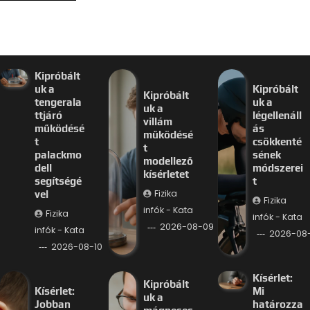
Kipróbált
uk a
Kipróbált
Kipróbált
tengerala
uk a
uk a
ttjáró
légellenáll
villám
működésé
ás
működésé
t
csökkenté
t
palackmo
sének
modellező
dell
módszerei
kísérletet
segítségé
t
Fizika
vel
Fizika
infók - Kata
Fizika
infók - Kata
2026-08-09
infók - Kata
2026-08
2026-08-10
Kísérlet:
Kipróbált
Kísérlet:
Mi
uk a
Jobban
határozza