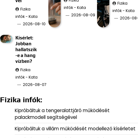
Fizika
vel
Fizika
infók - Kata
Fizika
infók - Kata
2026-08-09
infók - Kata
2026-08
2026-08-10
Kísérlet:
Jobban
hallatszik
-e a hang
vízben?
Fizika
infók - Kata
2026-08-07
Fizika infók:
Kipróbáltuk a tengeralattjáró működését
palackmodell segítségével
Kipróbáltuk a villám működését modellező kísérletet