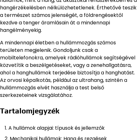
hullámok, mint a hang, az akusztikai rendszerekben és a
hangérzékelésben nélkülözhetetlenek. Érthetővé teszik
a természet számos jelenségét, a földrengésektől
kezdve a tenger áramlásain át a mindennapi
hangélményekig.
A mindennapi életben a hullámmozgás számos
területen megjelenik. Gondoljunk csak a
mobiltelefonokra, amelyek rádióhullámok segítségével
közvetítik a beszélgetéseket, vagy a zenehallgatásra,
ahol a hanghullámok terjedése biztosítja a hanghatást.
Az orvosi képalkotás, például az ultrahang, szintén a
hullámmozgás elvét használja a test belső
szerkezeteinek vizsgálatához.
Tartalomjegyzék
A hullámok alapjai: típusok és jellemzők
Mechanikai hullámok: Hang és rezgések