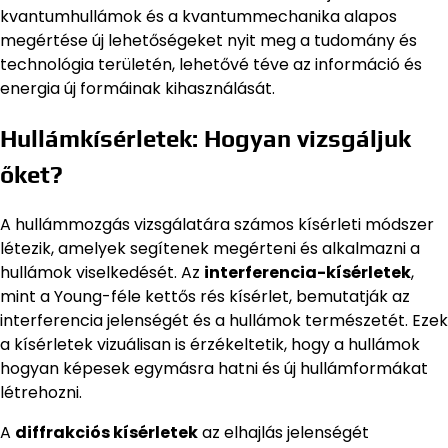
kvantumhullámok és a kvantummechanika alapos
megértése új lehetőségeket nyit meg a tudomány és
technológia területén, lehetővé téve az információ és
energia új formáinak kihasználását.
Hullámkísérletek: Hogyan vizsgáljuk
őket?
A hullámmozgás vizsgálatára számos kísérleti módszer
létezik, amelyek segítenek megérteni és alkalmazni a
hullámok viselkedését. Az
interferencia-kísérletek
,
mint a Young-féle kettős rés kísérlet, bemutatják az
interferencia jelenségét és a hullámok természetét. Ezek
a kísérletek vizuálisan is érzékeltetik, hogy a hullámok
hogyan képesek egymásra hatni és új hullámformákat
létrehozni.
A
diffrakciós kísérletek
az elhajlás jelenségét