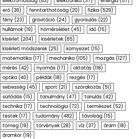
elektromosság
(63)
elektronika
(37)
energia
(57)
erő
(36)
fenntarthatóság
(20)
fizika
(529)
fény
(23)
gravitáció
(24)
gyorsulás
(22)
hullámok
(19)
hőmérséklet
(45)
idő
(15)
kísérlet
(204)
kísérletek
(65)
kísérleti módszerek
(25)
környezet
(15)
matematika
(17)
mechanika
(105)
mozgás
(127)
mérés
(42)
nyomás
(17)
oktatás
(118)
optika
(40)
példák
(18)
rezgés
(17)
sebesség
(45)
sport
(21)
szórakozás
(51)
súrlódás
(15)
tanulmány
(47)
tanulás
(42)
technika
(17)
technológia
(72)
természet
(52)
testek
(17)
tudomány
(482)
távolság
(15)
tömeg
(19)
törvények
(28)
víz
(37)
áram
(18)
áramkör
(19)