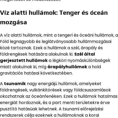
Víz alatti hullámok: Tenger és óceán
mozgása
A víz alatti hullámok, mint a tengeri és óceáni hullámok, a
Föld legnagyobb és leglátványosabb hullámmozgásai
közé tartoznak. Ezek a hullámok a szél, árapály és
földrengések hatására alakulnak ki.
Szél által
gerjesztett hullámok
a légköri nyomáskülönbségek
miatt alakulnak ki, míg
árapályhullámok
a hold
gravitációs hatásai következtében.
A
tsunamik
nagy energiájú hullámok, amelyeket
földrengések, vulkánkitörések vagy földcsuszamlások
okozhatnak az óceánfenéken. Ezek a hullámok hatalmas
energiát hordoznak, és a part menti területekre érve
pusztító hatásúak lehetnek. A tsunami előrejelzési
rendszerek célja ezeknek a hullámoknak a korai