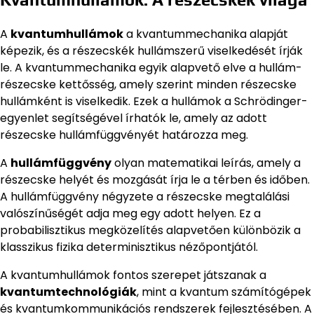
A
kvantumhullámok
a kvantummechanika alapját
képezik, és a részecskék hullámszerű viselkedését írják
le. A kvantummechanika egyik alapvető elve a hullám-
részecske kettősség, amely szerint minden részecske
hullámként is viselkedik. Ezek a hullámok a Schrödinger-
egyenlet segítségével írhatók le, amely az adott
részecske hullámfüggvényét határozza meg.
A
hullámfüggvény
olyan matematikai leírás, amely a
részecske helyét és mozgását írja le a térben és időben.
A hullámfüggvény négyzete a részecske megtalálási
valószínűségét adja meg egy adott helyen. Ez a
probabilisztikus megközelítés alapvetően különbözik a
klasszikus fizika determinisztikus nézőpontjától.
A kvantumhullámok fontos szerepet játszanak a
kvantumtechnológiák
, mint a kvantum számítógépek
és kvantumkommunikációs rendszerek fejlesztésében. A