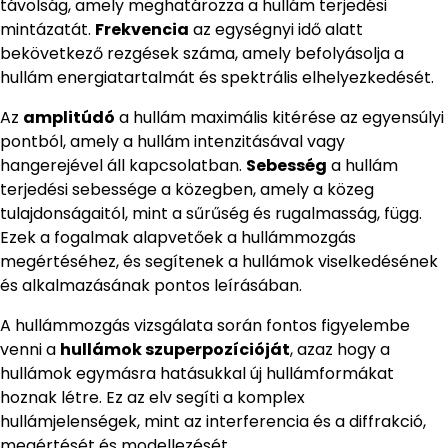
távolság, amely meghatározza a hullám terjedési
mintázatát.
Frekvencia
az egységnyi idő alatt
bekövetkező rezgések száma, amely befolyásolja a
hullám energiatartalmát és spektrális elhelyezkedését.
Az
amplitúdó
a hullám maximális kitérése az egyensúlyi
pontból, amely a hullám intenzitásával vagy
hangerejével áll kapcsolatban.
Sebesség
a hullám
terjedési sebessége a közegben, amely a közeg
tulajdonságaitól, mint a sűrűség és rugalmasság, függ.
Ezek a fogalmak alapvetőek a hullámmozgás
megértéséhez, és segítenek a hullámok viselkedésének
és alkalmazásának pontos leírásában.
A hullámmozgás vizsgálata során fontos figyelembe
venni a
hullámok szuperpozícióját
, azaz hogy a
hullámok egymásra hatásukkal új hullámformákat
hoznak létre. Ez az elv segíti a komplex
hullámjelenségek, mint az interferencia és a diffrakció,
megértését és modellezését.