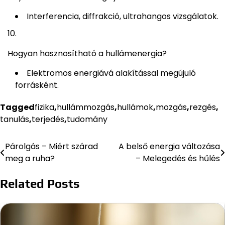
Interferencia, diffrakció, ultrahangos vizsgálatok.
Hogyan hasznosítható a hullámenergia?
Elektromos energiává alakítással megújuló
forrásként.
Tagged
fizika
,
hullámmozgás
,
hullámok
,
mozgás
,
rezgés
,
tanulás
,
terjedés
,
tudomány
Párolgás – Miért szárad
A belső energia változása
Bejegyzés
meg a ruha?
– Melegedés és hűlés
navigáció
Related Posts