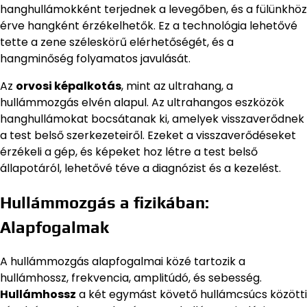
hanghullámokként terjednek a levegőben, és a fülünkhöz
érve hangként érzékelhetők. Ez a technológia lehetővé
tette a zene széleskörű elérhetőségét, és a
hangminőség folyamatos javulását.
Az
orvosi képalkotás
, mint az ultrahang, a
hullámmozgás elvén alapul. Az ultrahangos eszközök
hanghullámokat bocsátanak ki, amelyek visszaverődnek
a test belső szerkezeteiről. Ezeket a visszaverődéseket
érzékeli a gép, és képeket hoz létre a test belső
állapotáról, lehetővé téve a diagnózist és a kezelést.
Hullámmozgás a fizikában:
Alapfogalmak
A hullámmozgás alapfogalmai közé tartozik a
hullámhossz, frekvencia, amplitúdó, és sebesség.
Hullámhossz
a két egymást követő hullámcsúcs közötti