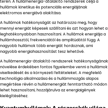
terén. A hullámenergia-átalakító rendszerek célja a
hullámok kinetikus és potenciális energiájának
elektromos energiává alakítása.
A hullámok hatékonyságát az határozza meg, hogy
mennyi energiát képesek szállítani és azt hogyan lehet a
leghatékonyabban hasznosítani. A hullámok energiája a
hullámhossztól, frekvenciától és amplitúdótól függ. A
nagyobb hullámok több energiát hordoznak, ami
nagyobb energiahasznosítást tesz lehetővé.
A hullámenergia-átalakító rendszerek hatékonyságának
növelése érdekében fontos figyelembe venni a hullámok
viselkedését és a környezeti feltételeket. A megfelelő
technológia alkalmazása és a hullámmozgás alapos
megértése révén a hullámenergiát fenntartható módon
lehet hasznosítani, hozzájárulva az energiaigények
kielégítéséhez.
Kvantumhullámok: A részecskék világa