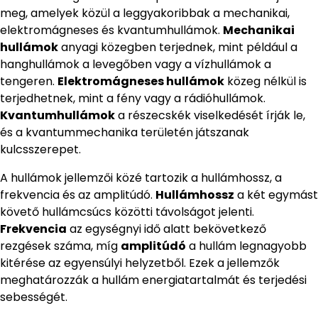
meg, amelyek közül a leggyakoribbak a mechanikai,
elektromágneses és kvantumhullámok.
Mechanikai
hullámok
anyagi közegben terjednek, mint például a
hanghullámok a levegőben vagy a vízhullámok a
tengeren.
Elektromágneses hullámok
közeg nélkül is
terjedhetnek, mint a fény vagy a rádióhullámok.
Kvantumhullámok
a részecskék viselkedését írják le,
és a kvantummechanika területén játszanak
kulcsszerepet.
A hullámok jellemzői közé tartozik a hullámhossz, a
frekvencia és az amplitúdó.
Hullámhossz
a két egymást
követő hullámcsúcs közötti távolságot jelenti.
Frekvencia
az egységnyi idő alatt bekövetkező
rezgések száma, míg
amplitúdó
a hullám legnagyobb
kitérése az egyensúlyi helyzetből. Ezek a jellemzők
meghatározzák a hullám energiatartalmát és terjedési
sebességét.