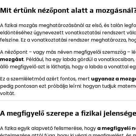
Mit értünk nézőpont alatt a mozgásnál
A fizikai mozgás meghatározásánál az első, és talán leg
eldöntéséhez úgynevezett vonatkoztatási rendszert válasz
felszíne. Ez a vonatkoztatási rendszer meghatározza, h
A nézőpont – vagy más néven megfigyelői szemszög – lé
mozgást
. Például, ha egy labda gördül a vonatkocsiban
álló megfigyelő azt is láthatja, hogy a labda a vonattal eg
Ez a szemléletmód azért fontos, mert
ugyanaz a mozgá
pedig pontosan ezt próbálja leírni: hogyan tudjuk matem
voltát.
A megfigyelő szerepe a fizikai jelenség
A fizika egyik alapvető felismerése, hogy
a megfigyelő n
értelmezése attól függ, hogy ki végzi a megfigyelést, és 