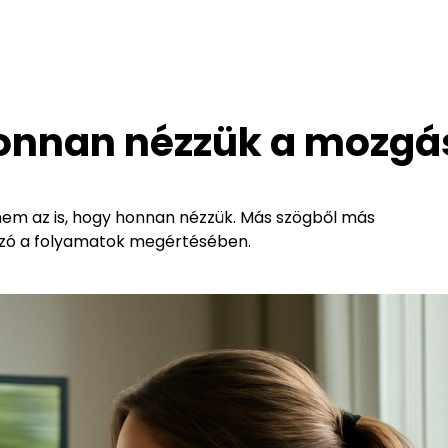
onnan nézzük a mozgá
em az is, hogy honnan nézzük. Más szögből más
ozó a folyamatok megértésében.