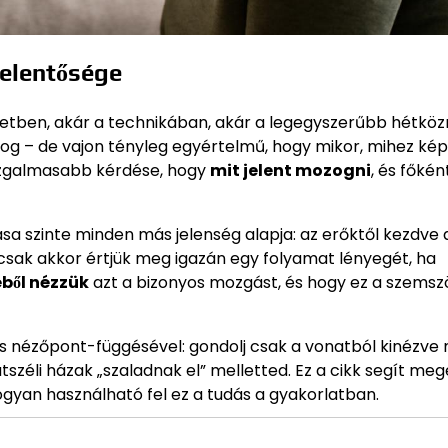
jelentősége
etben, akár a technikában, akár a legegyszerűbb hétköz
zog – de vajon tényleg egyértelmű, hogy mikor, mihez ké
gizgalmasabb kérdése, hogy
mit jelent mozogni
, és főkén
ása szinte minden más jelenség alapja: az erőktől kezdve 
 csak akkor értjük meg igazán egy folyamat lényegét, ha
ből nézzük
azt a bizonyos mozgást, és hogy ez a szemsz
 nézőpont-függésével: gondolj csak a vonatból kinézve
tszéli házak „szaladnak el” melletted. Ez a cikk segít meg
hogyan használható fel ez a tudás a gyakorlatban.