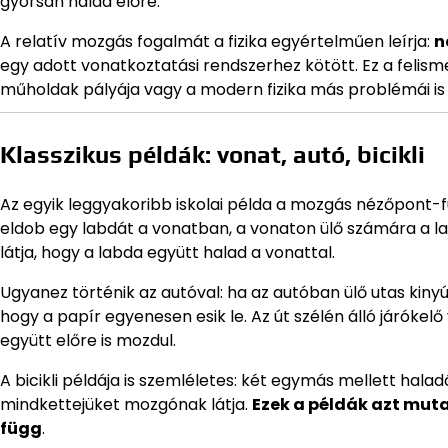
gyorsan halad előre.
A relatív mozgás fogalmát a fizika egyértelműen leírja:
n
egy adott vonatkoztatási rendszerhez kötött. Ez a felism
műholdak pályája vagy a modern fizika más problémái is 
Klasszikus példák: vonat, autó, bicikli
Az egyik leggyakoribb iskolai példa a mozgás nézőpont-fü
eldob egy labdát a vonatban, a vonaton ülő számára a lab
látja, hogy a labda együtt halad a vonattal.
Ugyanez történik az autóval: ha az autóban ülő utas kinyúj
hogy a papír egyenesen esik le. Az út szélén álló járókelő 
együtt előre is mozdul.
A bicikli példája is szemléletes: két egymás mellett halad
mindkettejüket mozgónak látja.
Ezek a példák azt mut
függ
.