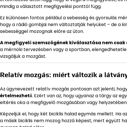
mindig a választott megfigyelési ponttól függ.
Ez különösen fontos például a sebesség és gyorsulás mér
hogy a rádió gombjai nem változtatják helyüket – de a 
sebességgel mozognak előre az úton.
A megfigyelő szemszögének kiválasztása nem csak e
a mérnöki tervezésben vagy a sportban, elengedhetetle
vizsgáljuk a mozgást.
Relatív mozgás: miért változik a látván
Az úgynevezett relatív mozgás pontosan azt jelenti, hog
értelmezhető
. Ezért van az, hogy ugyanaz a tárgy az eg
eltérés oka a megfigyelő mozgásában vagy helyzetében
Képzeljük el, hogy két biciklis halad egymás mellett. Ha 
a másik biciklis nem mozog hozzá képest, mert együtt hal