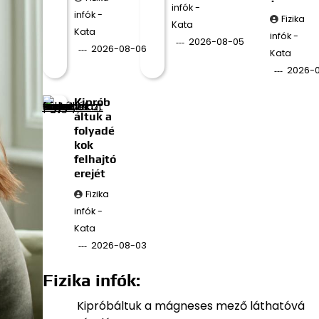
infók -
infók -
Fizika
Kata
Kata
infók -
2026-08-05
2026-08-06
Kata
2026-
Kiprób
áltuk a
folyadé
kok
felhajtó
erejét
Fizika
infók -
Kata
2026-08-03
Fizika infók:
Kipróbáltuk a mágneses mező láthatóvá