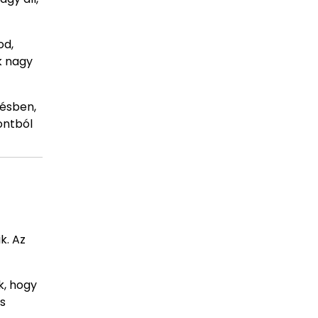
od,
k nagy
désben,
ontból
k. Az
k, hogy
s