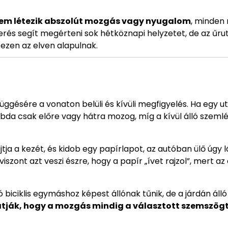
em létezik abszolút mozgás vagy nyugalom
, minden
erés segít megérteni sok hétköznapi helyzetet, de az űru
ezen az elven alapulnak.
ggésére a vonaton belüli és kívüli megfigyelés. Ha egy u
da csak előre vagy hátra mozog, míg a kívül álló szemlél
tja a kezét, és kidob egy papírlapot, az autóban ülő úgy lá
viszont azt veszi észre, hogy a papír „ívet rajzol”, mert az
ó biciklis egymáshoz képest állónak tűnik, de a járdán álló
atják, hogy a mozgás mindig a választott szemszögt