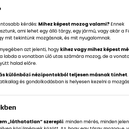
?
fontosabb kérdés:
Mihez képest mozog valami?
Ennek
tunk, ami lehet egy álló tárgy, egy jármű, vagy akár a F
ogy mit tekintünk mozgásnak, és mit nyugalomnak.
nyegében azt jelenti, hogy
kihez vagy mihez képest mé
, a labda a vonatban ülő utas számára mozog, de a vonato
yütt halad előre.
s különböző nézőpontokból teljesen másnak tűnhet
atikailag és gondolkodásban is helyesen kezelni a mozgás
ekben
em „láthatatlan” szereplő
: minden mérés, minden jele
milyen körülmények között. Az, hogy egy tárgy mozog-e, va