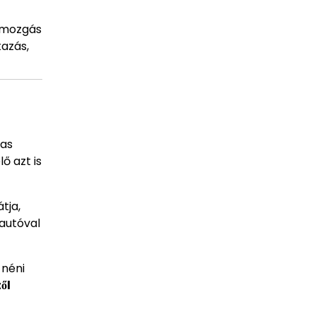
 mozgás
tazás,
tas
ő azt is
tja,
 autóval
 néni
ől