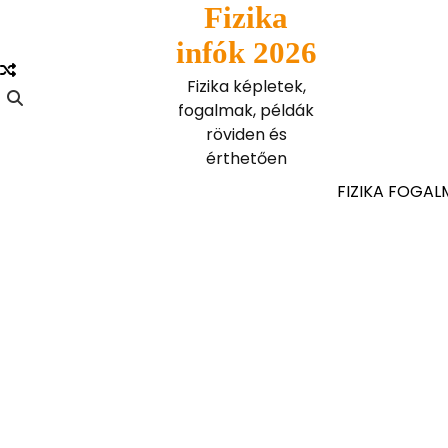
Skip
Fizika
to
infók 2026
content
Fizika képletek,
fogalmak, példák
röviden és
érthetően
FIZIKA FOGAL