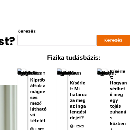
Keresés
st?
Keresés
Fizika tudásbázis:
Kísérle
t:
Kiprób
Kísérle
Hogyan
áltuk a
t: Mi
védhet
mágne
határoz
ő meg
ses
za meg
egy
mező
az inga
tojás
látható
lengési
zuhaná
vá
dejét?
s
tételét
közben
Fizika
Fizika
?