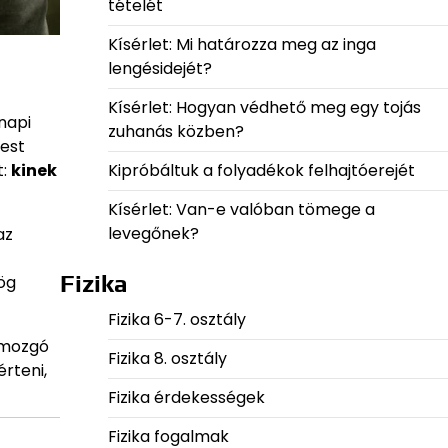
tételét
Kísérlet: Mi határozza meg az inga
lengésidejét?
Kísérlet: Hogyan védhető meg egy tojás
napi
zuhanás közben?
pest
Kipróbáltuk a folyadékok felhajtóerejét
t:
kinek
Kísérlet: Van-e valóban tömege a
levegőnek?
az
Fizika
ög
Fizika 6-7. osztály
 mozgó
Fizika 8. osztály
érteni,
Fizika érdekességek
Fizika fogalmak