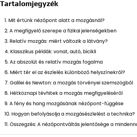
Tartalomjegyzék
Mit értünk nézőpont alatt a mozgásnál?
A megfigyelő szerepe a fizikai jelenségekben
Relatív mozgás: miért változik a látvány?
Klasszikus példák: vonat, autó, bicikli
Az abszolút és relatív mozgás fogalma
Miért tér el az észlelés különböző helyszínekről?
Galilei és Newton: a mozgás törvényei szemszögből
Hétköznapi tévhitek a mozgás megfigyeléséről
A fény és hang mozgásának nézőpont-függése
Hogyan befolyásolja a mozgásészlelést a technika?
Összegzés: A nézőpontváltás jelentősége a minden