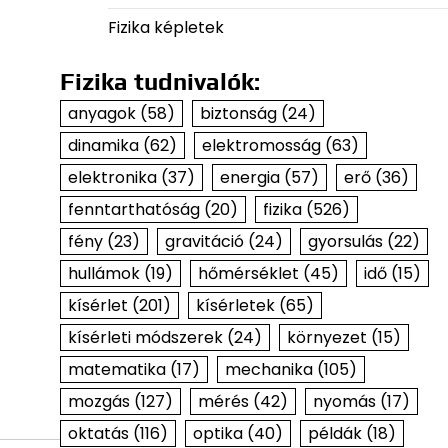
Fizika képletek
Fizika tudnivalók:
anyagok
(58)
biztonság
(24)
dinamika
(62)
elektromosság
(63)
elektronika
(37)
energia
(57)
erő
(36)
fenntarthatóság
(20)
fizika
(526)
fény
(23)
gravitáció
(24)
gyorsulás
(22)
hullámok
(19)
hőmérséklet
(45)
idő
(15)
kísérlet
(201)
kísérletek
(65)
kísérleti módszerek
(24)
környezet
(15)
matematika
(17)
mechanika
(105)
mozgás
(127)
mérés
(42)
nyomás
(17)
oktatás
(116)
optika
(40)
példák
(18)