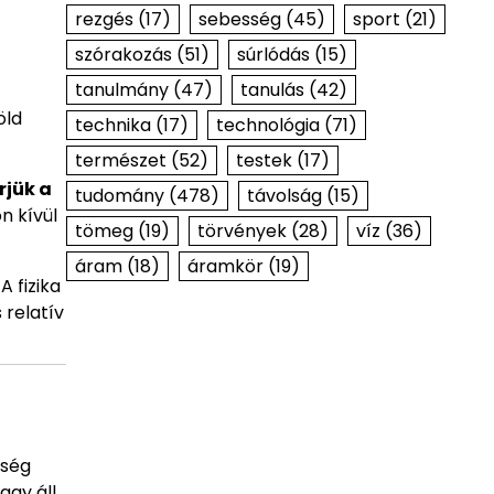
rezgés
(17)
sebesség
(45)
sport
(21)
szórakozás
(51)
súrlódás
(15)
tanulmány
(47)
tanulás
(42)
öld
technika
(17)
technológia
(71)
természet
(52)
testek
(17)
rjük a
tudomány
(478)
távolság
(15)
n kívül
tömeg
(19)
törvények
(28)
víz
(36)
áram
(18)
áramkör
(19)
. A fizika
 relatív
nség
gy áll,