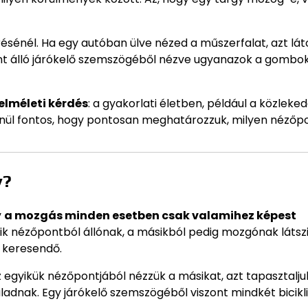
ésénél. Ha egy autóban ülve nézed a műszerfalat, azt lát
kint álló járókelő szemszögéből nézve ugyanazok a gombo
lméleti kérdés
: a gyakorlati életben, például a közleke
nül fontos, hogy pontosan meghatározzuk, milyen nézőp
y?
y
a mozgás minden esetben csak valamihez képest
yik nézőpontból állónak, a másikból pedig mozgónak látszi
 keresendő.
az egyikük nézőpontjából nézzük a másikat, azt tapasztalju
adnak. Egy járókelő szemszögéből viszont mindkét bicikli