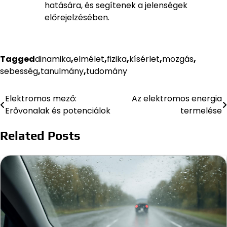
hatására, és segítenek a jelenségek
előrejelzésében.
Tagged
dinamika
,
elmélet
,
fizika
,
kísérlet
,
mozgás
,
sebesség
,
tanulmány
,
tudomány
Elektromos mező:
Az elektromos energia
Bejegyzés
Erővonalak és potenciálok
termelése
navigáció
Related Posts