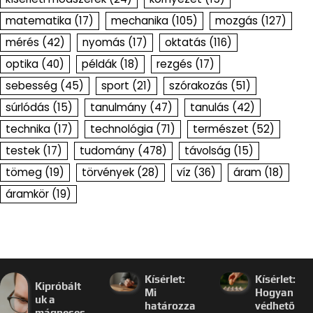
matematika
(17)
mechanika
(105)
mozgás
(127)
mérés
(42)
nyomás
(17)
oktatás
(116)
optika
(40)
példák
(18)
rezgés
(17)
sebesség
(45)
sport
(21)
szórakozás
(51)
súrlódás
(15)
tanulmány
(47)
tanulás
(42)
technika
(17)
technológia
(71)
természet
(52)
testek
(17)
tudomány
(478)
távolság
(15)
tömeg
(19)
törvények
(28)
víz
(36)
áram
(18)
áramkör
(19)
Kísérlet:
Kísérlet:
Kipróbált
Mi
Hogyan
uk a
határozza
védhető
mágneses