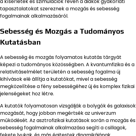
a kísérletek és szimulációk révén a diákok gyakorlati
tapasztalatokat szereznek a mozgás és sebesség
fogalmainak alkalmazásáról.
Sebesség és Mozgás a Tudományos
Kutatásban
A sebesség és mozgás folyamatos kutatás tárgyát
képezi a tudományos közösségben. A kvantumfizika és a
relativitáselmélet területén a sebesség fogalma új
kihívások elé állítja a kutatókat, mivel a sebesség
megközelítése a fény sebességéhez új és komplex fizikai
jelenségeket hoz létre.
A kutatók folyamatosan vizsgálják a bolygók és galaxisok
mozgását, hogy jobban megértsék az univerzum
működését. Az asztrofizikai kutatások során a mozgás és
sebesség fogalmainak alkalmazása segíti a csillagok,
fekete lyukak, és más égitestek dinamikájának