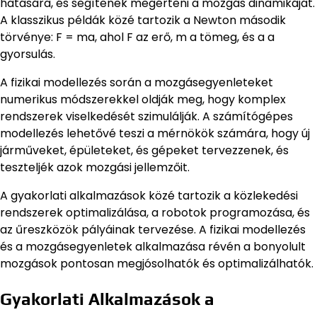
hatására, és segítenek megérteni a mozgás dinamikáját.
A klasszikus példák közé tartozik a Newton második
törvénye: F = ma, ahol F az erő, m a tömeg, és a a
gyorsulás.
A fizikai modellezés során a mozgásegyenleteket
numerikus módszerekkel oldják meg, hogy komplex
rendszerek viselkedését szimulálják. A számítógépes
modellezés lehetővé teszi a mérnökök számára, hogy új
járműveket, épületeket, és gépeket tervezzenek, és
teszteljék azok mozgási jellemzőit.
A gyakorlati alkalmazások közé tartozik a közlekedési
rendszerek optimalizálása, a robotok programozása, és
az űreszközök pályáinak tervezése. A fizikai modellezés
és a mozgásegyenletek alkalmazása révén a bonyolult
mozgások pontosan megjósolhatók és optimalizálhatók.
Gyakorlati Alkalmazások a