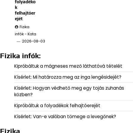
folyadéko
k
felhajtóer
ejét
Fizika
infók - Kata
2026-08-03
Fizika infók:
Kipróbáltuk a mágneses mező láthatóvá tételét
Kísérlet: Mi határozza meg az inga lengésidejét?
Kísérlet: Hogyan védhető meg egy tojás zuhanás
közben?
Kipróbáltuk a folyadékok felhajtóerejét
Kísérlet: Van-e valóban tömege a levegőnek?
Fizika