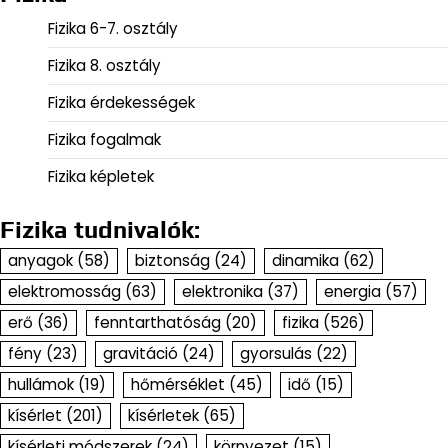
Fizika 6-7. osztály
Fizika 8. osztály
Fizika érdekességek
Fizika fogalmak
Fizika képletek
Fizika tudnivalók:
anyagok
(58)
biztonság
(24)
dinamika
(62)
elektromosság
(63)
elektronika
(37)
energia
(57)
erő
(36)
fenntarthatóság
(20)
fizika
(526)
fény
(23)
gravitáció
(24)
gyorsulás
(22)
hullámok
(19)
hőmérséklet
(45)
idő
(15)
kísérlet
(201)
kísérletek
(65)
kísérleti módszerek
(24)
környezet
(15)