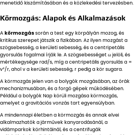
menetidő kiszámításában és a közlekedési tervezésben.
Körmozgás: Alapok és Alkalmazások
A
körmozgás
során a test egy körpályán mozog, és
kritikus szerepet játszik a fizikában. Az ilyen mozgást a
szögsebesség, a kerületi sebesség, és a centripetális
gyorsulás fogalmai írják le. A szögsebességet ω jelöli, és
mértékegysége rad/s, míg a centripetális gyorsulás a =
v²/r, ahol v a kerületi sebesség, r pedig a kör sugara.
A körmozgás jelen van a bolygók mozgásában, az órák
mechanizmusában, és a forgó gépek működésében.
Például a bolygók Nap körüli mozgása körmozgás,
amelyet a gravitációs vonzás tart egyensúlyban.
A mindennapi életben a körmozgás és annak elvei
alkalmazhatók a járművek kanyarodásánál, a
vidámparkok körhintáinál, és a centrifugák