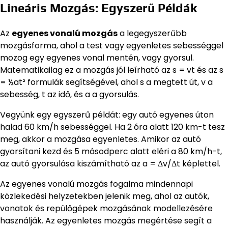
Lineáris Mozgás: Egyszerű Példák
Az
egyenes vonalú mozgás
a legegyszerűbb
mozgásforma, ahol a test vagy egyenletes sebességgel
mozog egy egyenes vonal mentén, vagy gyorsul.
Matematikailag ez a mozgás jól leírható az s = vt és az s
= ½at² formulák segítségével, ahol s a megtett út, v a
sebesség, t az idő, és a a gyorsulás.
Vegyünk egy egyszerű példát: egy autó egyenes úton
halad 60 km/h sebességgel. Ha 2 óra alatt 120 km-t tesz
meg, akkor a mozgása egyenletes. Amikor az autó
gyorsítani kezd és 5 másodperc alatt eléri a 80 km/h-t,
az autó gyorsulása kiszámítható az a = Δv/Δt képlettel.
Az egyenes vonalú mozgás fogalma mindennapi
közlekedési helyzetekben jelenik meg, ahol az autók,
vonatok és repülőgépek mozgásának modellezésére
használják. Az egyenletes mozgás megértése segít a