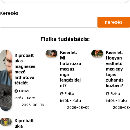
Keresés
Keresés
Fizika tudásbázis:
Kísérlet:
Kísérlet:
Kipróbált
Mi
Hogyan
uk a
határozza
védhető
mágneses
meg az
meg egy
mező
inga
tojás
láthatóvá
lengésidej
zuhanás
tételét
ét?
közben?
Fizika
Fizika
Fizika
infók - Kata
infók - Kata
infók - Kata
2026-08-06
2026-08-05
2026-08
Kipróbált
uk a