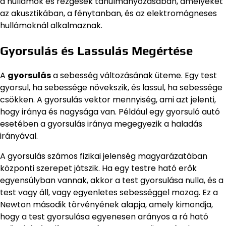
a hullámok és rezgések tanulmányozásában, amelyeket
az akusztikában, a fénytanban, és az elektromágneses
hullámoknál alkalmaznak.
Gyorsulás és Lassulás Megértése
A
gyorsulás
a sebesség változásának üteme. Egy test
gyorsul, ha sebessége növekszik, és lassul, ha sebessége
csökken. A gyorsulás vektor mennyiség, ami azt jelenti,
hogy iránya és nagysága van. Például egy gyorsuló autó
esetében a gyorsulás iránya megegyezik a haladás
irányával.
A gyorsulás számos fizikai jelenség magyarázatában
központi szerepet játszik. Ha egy testre ható erők
egyensúlyban vannak, akkor a test gyorsulása nulla, és a
test vagy áll, vagy egyenletes sebességgel mozog. Ez a
Newton második törvényének alapja, amely kimondja,
hogy a test gyorsulása egyenesen arányos a rá ható