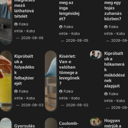
meg az
meg egy
mező
inga
tojás
láthatóvá
lengésidej
zuhanás
tételét
ét?
közben?
Fizika
Fizika
Fizika
infók - Kata
infók - Kata
infók - Kata
2026-08-06
2026-08-05
2026-08
Kipróbált
Kipróbált
Kísérlet:
uk a
uk a
Van-e
hőkamerá
folyadéko
valóban
k
k
tömege a
működésé
felhajtóer
levegőnek
nek
ejét
?
alapjait
Fizika
Fizika
Fizika
infók - Kata
infók - Kata
infók - Kata
2026-08-03
2026-08-02
2026-08-
Hogyan
Coulomb-
Gyorsulás
mérjük a