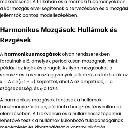
működésénél. A fizikában és a mérnöki tudományokban
a körmozgás elvei segítenek a tervezésben és a mozgási
jellemzők pontos modellezésében.
Harmonikus Mozgások: Hullámok és
Rezgések
A
harmonikus mozgások
olyan rendszerekben
fordulnak elő, amelyek periodikusan mozognak, mint
például az ingák és a rugók. Az ilyen mozgásokat a
szinusz- és koszinuszfüggvények jellemzik, és leírhatók az
x = A sin(ωt + φ) képlettel, ahol A az amplitúdó, ω a
szögsebesség, és φ a fázis.
A harmonikus mozgások fontosak a hullámok
tanulmányozásában, például a hang- és fényhullámok
elemzésében. A frekvencia és a hullámhossz fogalmai
lehetővé teszik a hullámok különböző tulajdonságainak
megértését és kihasználását a kommunikációs