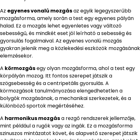
Az
egyenes vonalú mozgás
az egyik legegyszerűbb
mozgásforma, amely során a test egy egyenes pályán
halad. Ez a mozgás lehet egyenletes vagy változó
sebességű, és mindkét eset jól leírható a sebesség és
gyorsulás fogalmaival. Az egyenes vonalú mozgás
gyakran jelenik meg a közlekedési eszközök mozgásának
elemzésekor.
A
körmozgás
egy olyan mozgásforma, ahol a test egy
körpályán mozog. Itt fontos szerepet játszik a
szögsebesség és a centripetális gyorsulás. A
körmozgások tanulmányozása elengedhetetlen a
bolygók mozgásának, a mechanikai szerkezetek, és a
különböző sportok megértéséhez.
A
harmonikus mozgás
a rezgő rendszerek jellemzője,
mint például a rugók vagy az ingák. Ez a mozgásforma
szinuszos mintázatot követ, és alapvető szerepet játszik