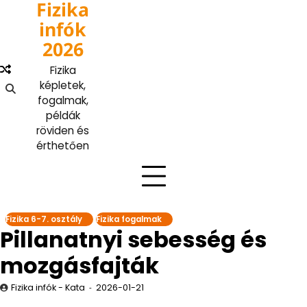
Fizika
Skip
to
infók
content
2026
Fizika
képletek,
fogalmak,
példák
röviden és
érthetően
Fizika 6-7. osztály
Fizika fogalmak
Pillanatnyi sebesség és
mozgásfajták
Fizika infók - Kata
2026-01-21