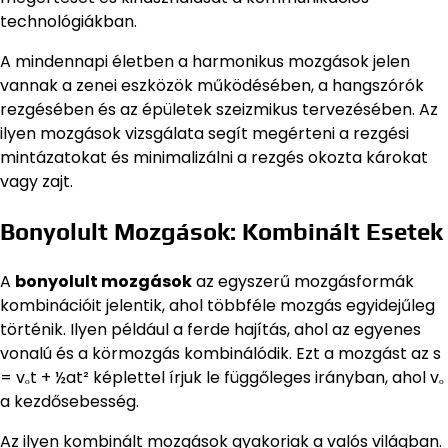
technológiákban.
A mindennapi életben a harmonikus mozgások jelen
vannak a zenei eszközök működésében, a hangszórók
rezgésében és az épületek szeizmikus tervezésében. Az
ilyen mozgások vizsgálata segít megérteni a rezgési
mintázatokat és minimalizálni a rezgés okozta károkat
vagy zajt.
Bonyolult Mozgások: Kombinált Esetek
A
bonyolult mozgások
az egyszerű mozgásformák
kombinációit jelentik, ahol többféle mozgás egyidejűleg
történik. Ilyen például a ferde hajítás, ahol az egyenes
vonalú és a körmozgás kombinálódik. Ezt a mozgást az s
= vₒt + ½at² képlettel írjuk le függőleges irányban, ahol vₒ
a kezdősebesség.
Az ilyen kombinált mozgások gyakoriak a valós világban.