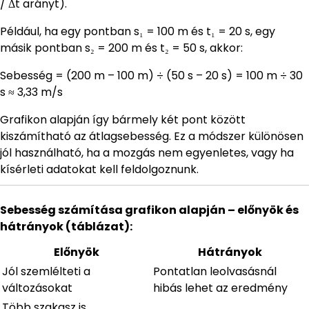
/ Δt arányt).
Például, ha egy pontban s₁ = 100 m és t₁ = 20 s, egy
másik pontban s₂ = 200 m és t₂ = 50 s, akkor:
Sebesség = (200 m – 100 m) ÷ (50 s – 20 s) = 100 m ÷ 30
s ≈ 3,33 m/s
Grafikon alapján így bármely két pont között
kiszámítható az átlagsebesség. Ez a módszer különösen
jól használható, ha a mozgás nem egyenletes, vagy ha
kísérleti adatokat kell feldolgoznunk.
Sebesség számítása grafikon alapján – előnyök és
hátrányok (táblázat):
Előnyök
Hátrányok
Jól szemlélteti a
Pontatlan leolvasásnál
változásokat
hibás lehet az eredmény
Több szakasz is