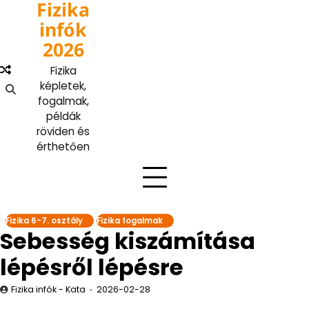
Fizika
Skip
to
infók
content
2026
Fizika
képletek,
fogalmak,
példák
röviden és
érthetően
Fizika 6-7. osztály
Fizika fogalmak
Sebesség kiszámítása
lépésről lépésre
Fizika infók - Kata
2026-02-28