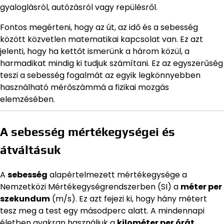
gyaloglásról, autózásról vagy repülésről.
Fontos megérteni, hogy az út, az idő és a sebesség
között közvetlen matematikai kapcsolat van. Ez azt
jelenti, hogy ha kettőt ismerünk a három közül, a
harmadikat mindig ki tudjuk számítani. Ez az egyszerűség
teszi a sebesség fogalmát az egyik legkönnyebben
használható mérőszámmá a fizikai mozgás
elemzésében.
A sebesség mértékegységei és
átváltásuk
A
sebesség
alapértelmezett mértékegysége a
Nemzetközi Mértékegységrendszerben (SI) a
méter per
szekundum
(m/s). Ez azt fejezi ki, hogy hány métert
tesz meg a test egy másodperc alatt. A mindennapi
életben gyakran használjuk a
kilométer per órát