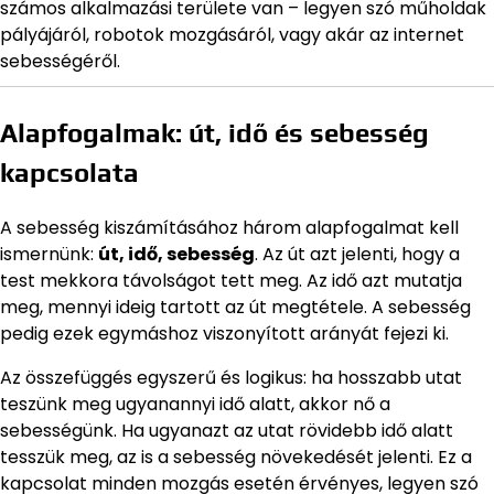
számos alkalmazási területe van – legyen szó műholdak
pályájáról, robotok mozgásáról, vagy akár az internet
sebességéről.
Alapfogalmak: út, idő és sebesség
kapcsolata
A sebesség kiszámításához három alapfogalmat kell
ismernünk:
út, idő, sebesség
. Az út azt jelenti, hogy a
test mekkora távolságot tett meg. Az idő azt mutatja
meg, mennyi ideig tartott az út megtétele. A sebesség
pedig ezek egymáshoz viszonyított arányát fejezi ki.
Az összefüggés egyszerű és logikus: ha hosszabb utat
teszünk meg ugyanannyi idő alatt, akkor nő a
sebességünk. Ha ugyanazt az utat rövidebb idő alatt
tesszük meg, az is a sebesség növekedését jelenti. Ez a
kapcsolat minden mozgás esetén érvényes, legyen szó