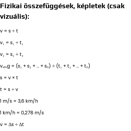
Fizikai összefüggések, képletek (csak
vizuális):
v = s ÷ t
v₁ = s₁ ÷ t₁
v₂ = s₂ ÷ t₂
vₐₜₗₐg = (s₁ + s₂ + … + sₙ) ÷ (t₁ + t₂ + … + tₙ)
s = v × t
t = s ÷ v
1 m/s = 3,6 km/h
1 km/h = 0,278 m/s
v = Δs ÷ Δt