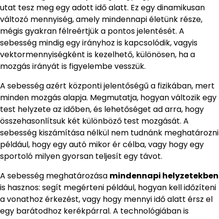
utat tesz meg egy adott idő alatt. Ez egy dinamikusan
változó mennyiség, amely mindennapi életünk része,
mégis gyakran félreértjük a pontos jelentését. A
sebesség mindig egy irányhoz is kapcsolódik, vagyis
vektormennyiségként is kezelhető, különösen, ha a
mozgás irányát is figyelembe vesszük.
A sebesség azért központi jelentőségű a fizikában, mert
minden mozgás alapja. Megmutatja, hogyan változik egy
test helyzete az időben, és lehetőséget ad arra, hogy
összehasonlítsuk két különböző test mozgását. A
sebesség kiszámítása nélkül nem tudnánk meghatározni
például, hogy egy autó mikor ér célba, vagy hogy egy
sportoló milyen gyorsan teljesít egy távot.
A sebesség meghatározása
mindennapi helyzetekben
is hasznos: segít megérteni például, hogyan kell időzíteni
a vonathoz érkezést, vagy hogy mennyi idő alatt érsz el
egy barátodhoz kerékpárral. A technológiában is