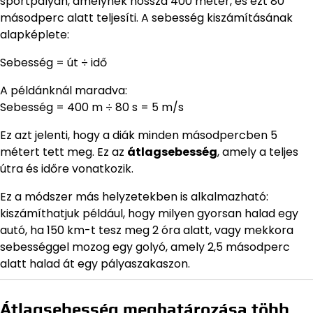
sportpályán, amelynek hossza 400 méter, és ezt 80
másodperc alatt teljesíti. A sebesség kiszámításának
alapképlete:
Sebesség = út ÷ idő
A példánknál maradva:
Sebesség = 400 m ÷ 80 s = 5 m/s
Ez azt jelenti, hogy a diák minden másodpercben 5
métert tett meg. Ez az
átlagsebesség
, amely a teljes
útra és időre vonatkozik.
Ez a módszer más helyzetekben is alkalmazható:
kiszámíthatjuk például, hogy milyen gyorsan halad egy
autó, ha 150 km-t tesz meg 2 óra alatt, vagy mekkora
sebességgel mozog egy golyó, amely 2,5 másodperc
alatt halad át egy pályaszakaszon.
Átlagsebesség meghatározása több