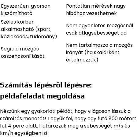
Egyszerűen, gyorsan
Pontatlan mérések nagy
kiszámítható
hibához vezethetnek
Széles körben
Nem egyenletes mozgásnál
alkalmazható (sport,
csak átlagsebességet ad
közlekedés, tudomány)
Nem tartalmazza a mozgás
Segíti a mozgás
irányát (ha skalárként
összehasonlítását
értelmezzük)
Számítás lépésről lépésre:
példafeladat megoldása
Nézzünk egy gyakorlati példát, hogy világosan lássuk a
számítás menetét! Tegyük fel, hogy egy futó 800 métert
fut 4 perc alatt. Határozzuk meg a sebességét m/s és
km/h egységben is!