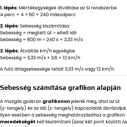
1. lépés:
Mértékegységek átváltása az SI rendszerbe
4 perc = 4 × 60 = 240 másodperc
2. lépés:
Sebesség kiszámítása
Sebesség = megtett út ÷ eltelt idő
Sebesség = 800 m ÷ 240 s = 3,33 m/s
3. lépés:
Átváltás km/h egységbe
Sebesség = 3,33 m/s × 3,6 = 12 km/h
A futó átlagsebessége tehát 3,33 m/s vagy 12 km/h.
Sebesség számítása grafikon alapján
A mozgás gyakran
grafikonon
jelenik meg, ahol az út
(y-tengely) és az idő (x-tengely) kapcsolatát ábrázoljuk.
Ilyen esetben a sebesség meghatározásához a grafikon
meredekségét
kell kiszámítani (azaz két pont közötti Δs