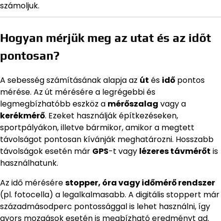
számoljuk.
Hogyan mérjük meg az utat és az időt
pontosan?
A sebesség számításának alapja az
út
és
idő
pontos
mérése. Az út mérésére a legrégebbi és
legmegbízhatóbb eszköz a
mérőszalag
vagy a
kerékmérő
. Ezeket használják építkezéseken,
sportpályákon, illetve bármikor, amikor a megtett
távolságot pontosan kívánják meghatározni. Hosszabb
távolságok esetén már
GPS
-t vagy
lézeres távmérőt
is
használhatunk.
Az idő mérésére
stopper, óra vagy időmérő rendszer
(pl. fotocella) a legalkalmasabb. A digitális stoppert már
századmásodperc pontossággal is lehet használni, így
gyors mozgások esetén is megbízható eredményt ad.