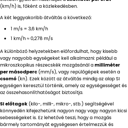
(km/h) is, főként a közlekedésben.
A két leggyakoribb átváltás a következő:
1 m/s = 3,6 km/h
1 km/h ≈ 0,278 m/s
A különböző helyzetekben előfordulhat, hogy kisebb
vagy nagyobb egységeket kell alkalmazni: például a
mikroszkopikus részecskék mozgásánál a
milliméter
per másodperc
(mm/s), vagy repülőgépek esetén a
csomó
(kn). Ezek között az átváltás mindig az alap SI
egységen keresztül történik, amely az egységességet és
az összehasonlíthatóságot biztosítja.
SI előtagok
(kilo-, milli-, mikro-, stb.) segítségével
könnyedén kifejezhetünk nagyon nagy vagy nagyon kicsi
sebességeket is. Ez lehetővé teszi, hogy a mozgás
bármely tartományát egységesen értelmezzük és