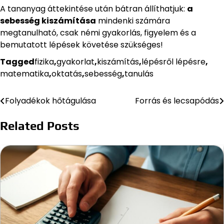
A tananyag áttekintése után bátran állíthatjuk:
a
sebesség kiszámítása
mindenki számára
megtanulható, csak némi gyakorlás, figyelem és a
bemutatott lépések követése szükséges!
Tagged
fizika
,
gyakorlat
,
kiszámítás
,
lépésről lépésre
,
matematika
,
oktatás
,
sebesség
,
tanulás
Folyadékok hőtágulása
Forrás és lecsapódás
Bejegyzés
navigáció
Related Posts