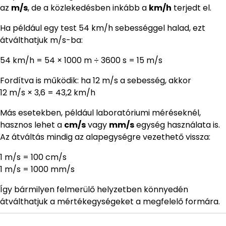
az
m/s
, de a közlekedésben inkább a
km/h
terjedt el.
Ha például egy test 54 km/h sebességgel halad, ezt
átválthatjuk m/s-ba:
54 km/h = 54 × 1000 m ÷ 3600 s = 15 m/s
Fordítva is működik: ha 12 m/s a sebesség, akkor
12 m/s × 3,6 = 43,2 km/h
Más esetekben, például laboratóriumi méréseknél,
hasznos lehet a
cm/s
vagy
mm/s
egység használata is.
Az átváltás mindig az alapegységre vezethető vissza:
1 m/s = 100 cm/s
1 m/s = 1000 mm/s
Így bármilyen felmerülő helyzetben könnyedén
átválthatjuk a mértékegységeket a megfelelő formára.