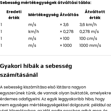
Sebesség mértékegységek átváltási tábla:
Eredeti
Átváltott
Mértékegység
Átváltás
érték
érték
1
m/s
× 3,6
3,6 km/h
1
km/h
× 0,278
0,278 m/s
1
m/s
× 100
100 cm/s
1
m/s
× 1000
1000 mm/s
Gyakori hibák a sebesség
számításánál
A sebesség kiszámítása első látásra nagyon
egyszerűnek tűnik, de vannak olyan buktatók, amelyekre
érdemes odafigyelni. Az egyik leggyakoribb hiba, hogy
nem egységes mértékegységekkel dolgozunk: például az
utat kilométerben, az időt pedig percben adjuk meg, és