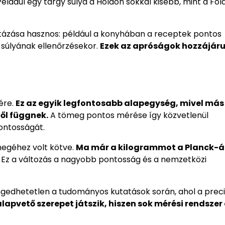
éldául egy tárgy súlya a Holdon sokkal kisebb, mint a Föl
ztázása hasznos: például a konyhában a receptek pontos
súlyának ellenőrzésekor.
Ezek az apróságok hozzájáru
ére.
Ez az egyik legfontosabb alapegység, mivel más
től függnek.
A tömeg pontos mérése így közvetlenül
ontosságát.
egéhez volt kötve.
Ma már a kilogrammot a Planck-á
Ez a változás a nagyobb pontosság és a nemzetközi
edhetetlen a tudományos kutatások során, ahol a preci
lapvető szerepet játszik, hiszen sok mérési rendszer 