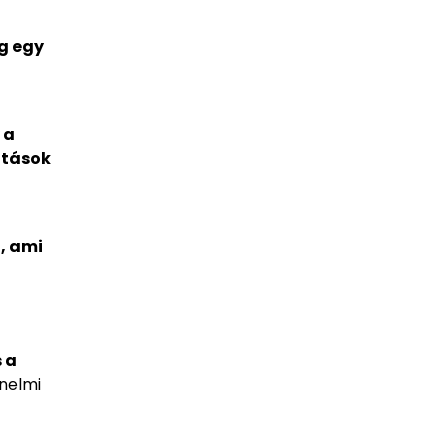
eg egy
 a
atások
, ami
s a
nelmi