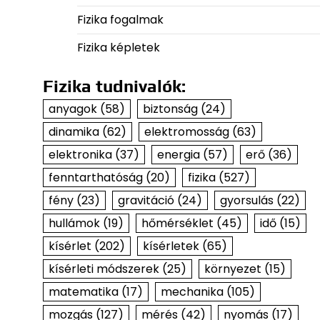
Fizika fogalmak
Fizika képletek
Fizika tudnivalók:
anyagok
(58)
biztonság
(24)
dinamika
(62)
elektromosság
(63)
elektronika
(37)
energia
(57)
erő
(36)
fenntarthatóság
(20)
fizika
(527)
fény
(23)
gravitáció
(24)
gyorsulás
(22)
hullámok
(19)
hőmérséklet
(45)
idő
(15)
kísérlet
(202)
kísérletek
(65)
kísérleti módszerek
(25)
környezet
(15)
matematika
(17)
mechanika
(105)
mozgás
(127)
mérés
(42)
nyomás
(17)