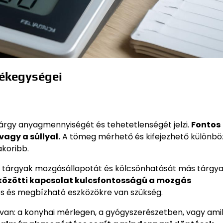
tékegységei
tárgy anyagmennyiségét és tehetetlenségét jelzi.
Fontos
agy a súllyal.
A tömeg mérhető és kifejezhető különbö
koribb.
a tárgyak mozgásállapotát és kölcsönhatását más tárgya
 közötti kapcsolat kulcsfontosságú a mozgás
 és megbízható eszközökre van szükség.
van: a konyhai mérlegen, a gyógyszerészetben, vagy ami