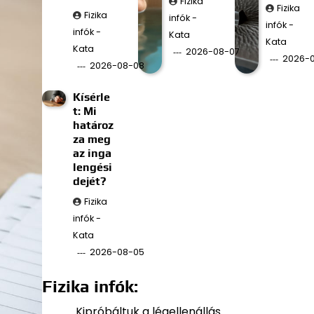
Fizika
Fizika
Fizika
infók -
infók -
infók -
Kata
Kata
Kata
2026-08-07
2026-
2026-08-08
Kísérle
t: Mi
határoz
za meg
az inga
lengési
dejét?
Fizika
infók -
Kata
2026-08-05
Fizika infók:
Kipróbáltuk a légellenállás