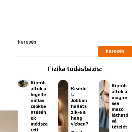
Keresés
Keresés
Fizika tudásbázis:
Kiprób
Kiprób
áltuk a
Kísérle
áltuk a
légelle
t:
mágne
nállás
Jobban
ses
csökke
hallats
mező
ntésén
zik-e a
látható
ek
hang
vá
módsze
vízben?
tételét
reit