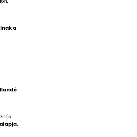
dön,
lnak a
llandó
zitás
alapja.