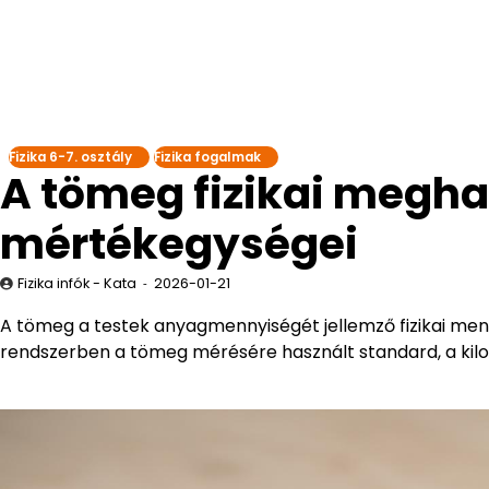
Fizika 6-7. osztály
Fizika fogalmak
A tömeg fizikai megha
mértékegységei
Fizika infók - Kata
2026-01-21
A tömeg a testek anyagmennyiségét jellemző fizikai men
rendszerben a tömeg mérésére használt standard, a kil