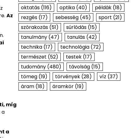
oktatás
(116)
optika
(40)
példák
(18)
az
re.
Az
rezgés
(17)
sebesség
(45)
sport
(21)
szórakozás
(51)
súrlódás
(15)
n.
tanulmány
(47)
tanulás
(42)
ai
technika
(17)
technológia
(72)
természet
(52)
testek
(17)
tudomány
(480)
távolság
(15)
tömeg
(19)
törvények
(28)
víz
(37)
áram
(18)
áramkör
(19)
i, míg
 a
nt a