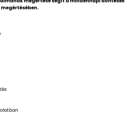
almának megértése segít a mindennapi döntések
 megértésében.
e
tés
solatban