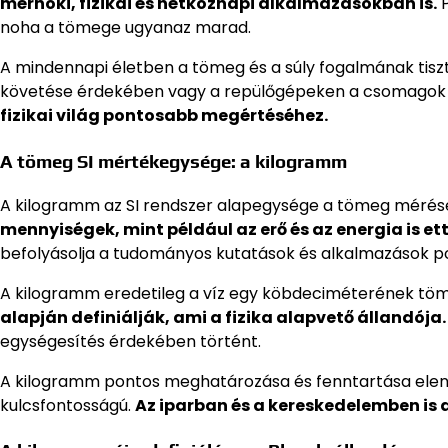
mérnöki, fizikai és hétköznapi alkalmazásokban is.
P
noha a tömege ugyanaz marad.
A mindennapi életben a tömeg és a súly fogalmának tis
követése érdekében vagy a repülőgépeken a csomagok 
fizikai világ pontosabb megértéséhez.
A tömeg SI mértékegysége: a kilogramm
A kilogramm az SI rendszer alapegysége a tömeg mérés
mennyiségek, mint például az erő és az energia is et
befolyásolja a tudományos kutatások és alkalmazások p
A kilogramm eredetileg a víz egy köbdeciméterének töm
alapján definiálják, ami a fizika alapvető állandója.
egységesítés érdekében történt.
A kilogramm pontos meghatározása és fenntartása eleng
kulcsfontosságú.
Az iparban és a kereskedelemben is a