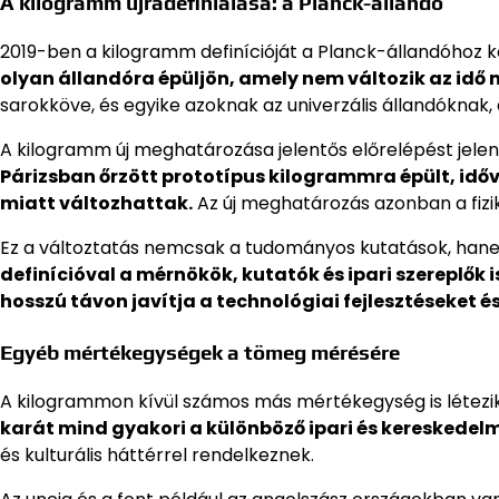
A kilogramm újradefiniálása: a Planck-állandó
2019-ben a kilogramm definícióját a Planck-állandóhoz k
olyan állandóra épüljön, amely nem változik az idő
sarokköve, és egyike azoknak az univerzális állandóknak,
A kilogramm új meghatározása jelentős előrelépést jele
Párizsban őrzött prototípus kilogrammra épült, idő
miatt változhattak.
Az új meghatározás azonban a fizik
Ez a változtatás nemcsak a tudományos kutatások, hane
definícióval a mérnökök, kutatók és ipari szereplők
hosszú távon javítja a technológiai fejlesztéseket
Egyéb mértékegységek a tömeg mérésére
A kilogrammon kívül számos más mértékegység is létez
karát mind gyakori a különböző ipari és kereskede
és kulturális háttérrel rendelkeznek.