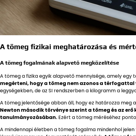
A tömeg fizikai meghatározása és mér
A tömeg fogalmának alapvető megközelítése
A tömeg a fizika egyik alapvető mennyisége, amely egy 
megérteni, hogy a tömeg nem azonos a térfogattal v
egységekben, de az SI rendszerben a kilogramm a leggya
A tömeg jelentősége abban áll, hogy ez határozza meg 
Newton második törvénye szerint a tömeg és az erő
tanulmányozásában.
Ezért a tömeg méréséhez pontos
A mindennapi életben a tömeg fogalma mindenhol jelen 