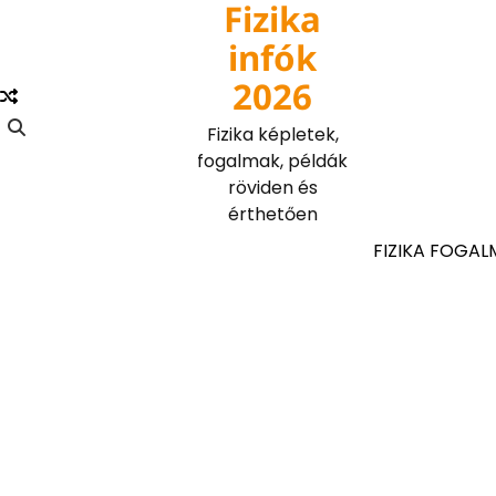
Fizika
Skip
to
infók
content
2026
Fizika képletek,
fogalmak, példák
röviden és
érthetően
FIZIKA FOGAL