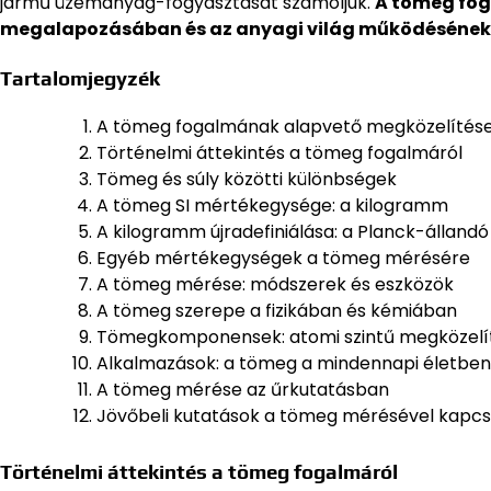
jármű üzemanyag-fogyasztását számoljuk.
A tömeg fog
megalapozásában és az anyagi világ működésének
Tartalomjegyzék
A tömeg fogalmának alapvető megközelítés
Történelmi áttekintés a tömeg fogalmáról
Tömeg és súly közötti különbségek
A tömeg SI mértékegysége: a kilogramm
A kilogramm újradefiniálása: a Planck-állandó
Egyéb mértékegységek a tömeg mérésére
A tömeg mérése: módszerek és eszközök
A tömeg szerepe a fizikában és kémiában
Tömegkomponensek: atomi szintű megközelí
Alkalmazások: a tömeg a mindennapi életben
A tömeg mérése az űrkutatásban
Jövőbeli kutatások a tömeg mérésével kapc
Történelmi áttekintés a tömeg fogalmáról