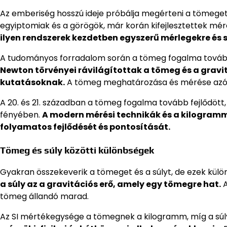
Az emberiség hosszú ideje próbálja megérteni a tömeget é
egyiptomiak és a görögök, már korán kifejlesztettek m
ilyen rendszerek kezdetben egyszerű mérlegekre és s
A tudományos forradalom során a tömeg fogalma továb
Newton törvényei rávilágítottak a tömeg és a gravitá
kutatásoknak.
A tömeg meghatározása és mérése azóta 
A 20. és 21. században a tömeg fogalma tovább fejlődött
fényében.
A modern mérési technikák és a kilogramm
folyamatos fejlődését és pontosítását.
Tömeg és súly közötti különbségek
Gyakran összekeverik a tömeget és a súlyt, de ezek kül
a súly az a gravitációs erő, amely egy tömegre hat.
A
tömeg állandó marad.
Az SI mértékegysége a tömegnek a kilogramm, míg a sú