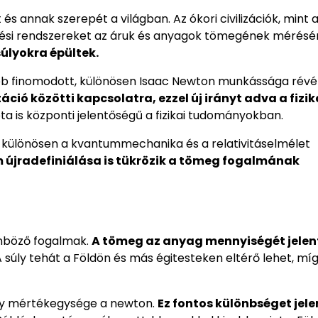
s annak szerepét a világban. Az ókori civilizációk, mint 
érési rendszereket az áruk és anyagok tömegének mérésé
úlyokra épültek.
b finomodott, különösen Isaac Newton munkássága révé
ció közötti kapcsolatra, ezzel új irányt adva a fizik
is központi jelentőségű a fizikai tudományokban.
, különösen a kvantummechanika és a relativitáselmélet
 újradefiniálása is tükrözik a tömeg fogalmának
önböző fogalmak.
A tömeg az anyag mennyiségét jelent
 súly tehát a Földön és más égitesteken eltérő lehet, míg
ly mértékegysége a newton.
Ez fontos különbséget jele