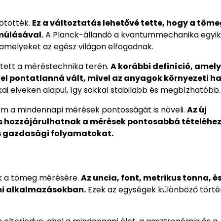
ötötték.
Ez a változtatás lehetővé tette, hogy a töm
 múlásával.
A Planck-állandó a kvantummechanika egyik
 amelyeket az egész világon elfogadnak.
ntett a méréstechnika terén.
A korábbi definíció, amely
vel pontatlanná vált, mivel az anyagok környezeti h
ai elveken alapul, így sokkal stabilabb és megbízhatóbb.
m a mindennapi mérések pontosságát is növeli.
Az új
 is hozzájárulhatnak a mérések pontosabbá tételéhez
 és gazdasági folyamatokat.
ik a tömeg mérésére.
Az uncia, font, metrikus tonna, é
lmi alkalmazásokban.
Ezek az egységek különböző törté