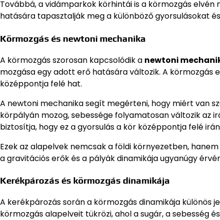
Továbbá, a vidámparkok körhintái is a körmozgás elvén m
hatására tapasztalják meg a különböző gyorsulásokat és
Körmozgás és newtoni mechanika
A körmozgás szorosan kapcsolódik a
newtoni mechani
mozgása egy adott erő hatására változik. A körmozgás es
középpontja felé hat.
A newtoni mechanika segít megérteni, hogy miért van sz
körpályán mozog, sebessége folyamatosan változik az irá
biztosítja, hogy ez a gyorsulás a kör középpontja felé irán
Ezek az alapelvek nemcsak a földi környezetben, hanem
a gravitációs erők és a pályák dinamikája ugyanúgy érvén
Kerékpározás és körmozgás dinamikája
A kerékpározás során a körmozgás dinamikája különös je
körmozgás alapelveit tükrözi, ahol a sugár, a sebesség és