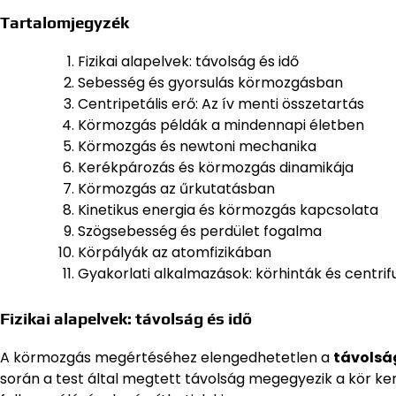
Tartalomjegyzék
Fizikai alapelvek: távolság és idő
Sebesség és gyorsulás körmozgásban
Centripetális erő: Az ív menti összetartás
Körmozgás példák a mindennapi életben
Körmozgás és newtoni mechanika
Kerékpározás és körmozgás dinamikája
Körmozgás az űrkutatásban
Kinetikus energia és körmozgás kapcsolata
Szögsebesség és perdület fogalma
Körpályák az atomfizikában
Gyakorlati alkalmazások: körhinták és centri
Fizikai alapelvek: távolság és idő
A körmozgás megértéséhez elengedhetetlen a
távolsá
során a test által megtett távolság megegyezik a kör kerü