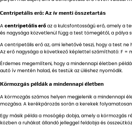
Centripetális erő: Az ív menti összetartás
A
centripetális erő
az a kulcsfontosságú erő, amely a tes
és nagysága közvetlenül függ a test tömegétől, a pálya s
A centripetális erő az, ami lehetővé teszi, hogy a test n
Az erő nagysága a következő képlettel számítható: F = m ×
Érdemes megemlíteni, hogy a mindennapi életben például
autó ív mentén halad, és testük az üléshez nyomódik.
Körmozgás példák a mindennapi életben
A körmozgás számos helyen megjelenik a mindennapi éle
mozgása. A kerékpározás során a kerekek folyamatosan 
Egy másik példa a mosógép dobja, amely a körmozgás rév
közben a ruhákat állandó jelleggel feldobja és összeütköz