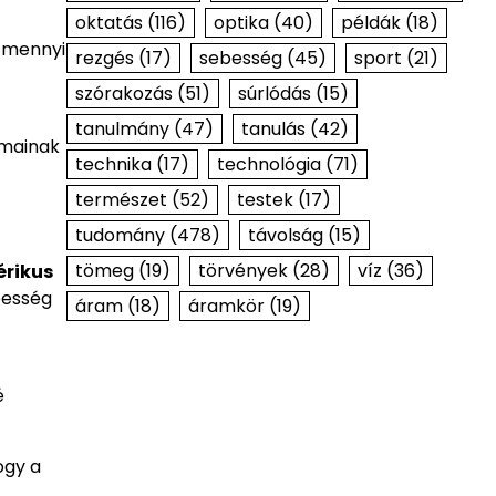
oktatás
(116)
optika
(40)
példák
(18)
y mennyi
rezgés
(17)
sebesség
(45)
sport
(21)
szórakozás
(51)
súrlódás
(15)
tanulmány
(47)
tanulás
(42)
lmainak
technika
(17)
technológia
(71)
természet
(52)
testek
(17)
tudomány
(478)
távolság
(15)
tömeg
(19)
törvények
(28)
víz
(36)
érikus
besség
áram
(18)
áramkör
(19)
é
ogy a