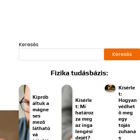
Keresés
Keresés
Fizika tudásbázis:
Kísérle
t:
Kiprób
Kísérle
Hogyan
áltuk a
t: Mi
védhet
mágne
határoz
ő meg
ses
za meg
egy
mező
az inga
tojás
látható
lengési
zuhaná
vá
dejét?
s