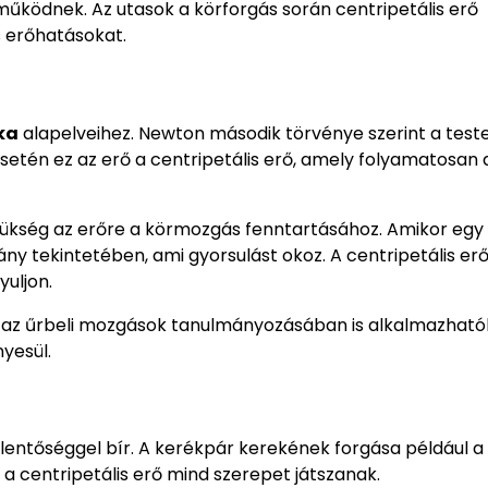
űködnek. Az utasok a körforgás során centripetális erő
 erőhatásokat.
ka
alapelveihez. Newton második törvénye szerint a test
etén ez az erő a centripetális erő, amely folyamatosan 
ükség az erőre a körmozgás fenntartásához. Amikor egy 
ny tekintetében, ami gyorsulást okoz. A centripetális er
yuljon.
 az űrbeli mozgások tanulmányozásában is alkalmazhatók
yesül.
lentőséggel bír. A kerékpár kerekének forgása például a
 a centripetális erő mind szerepet játszanak.