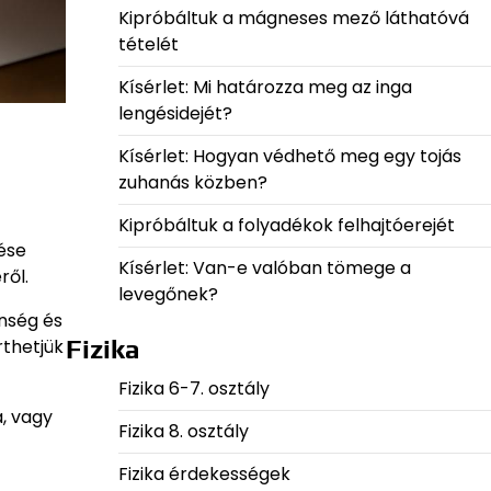
Kipróbáltuk a mágneses mező láthatóvá
tételét
Kísérlet: Mi határozza meg az inga
lengésidejét?
Kísérlet: Hogyan védhető meg egy tojás
zuhanás közben?
Kipróbáltuk a folyadékok felhajtóerejét
ése
Kísérlet: Van-e valóban tömege a
ről.
levegőnek?
nség és
rthetjük
Fizika
Fizika 6-7. osztály
, vagy
Fizika 8. osztály
Fizika érdekességek