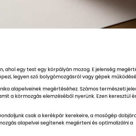
n, ahol egy test egy körpályán mozog. E jelenség megért
 képezi, legyen szó bolygómozgásról vagy gépek működésé
ika alapelveinek megértéséhez. Számos természeti jele
 amit a körmozgás elemzéséből nyerünk. Ezen keresztül é
ndoljunk csak a kerékpár kerekeire, a mosógép dobjára
ozgás alapelvei segítenek megérteni és optimalizálni a