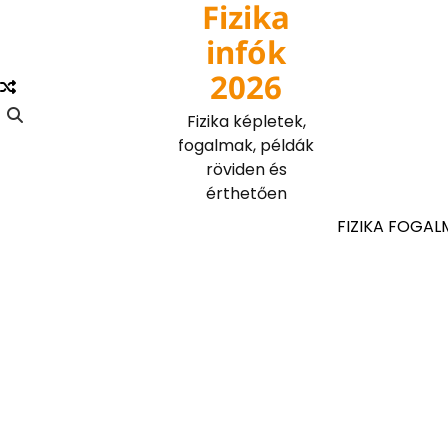
Fizika
Skip
to
infók
content
2026
Fizika képletek,
fogalmak, példák
röviden és
érthetően
FIZIKA FOGAL