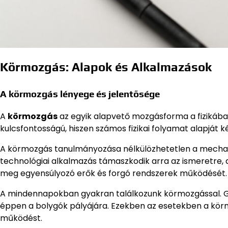
Körmozgás: Alapok és Alkalmazások
A körmozgás lényege és jelentősége
A
körmozgás
az egyik alapvető mozgásforma a fizikába
kulcsfontosságú, hiszen számos fizikai folyamat alapját
A körmozgás tanulmányozása nélkülözhetetlen a mechan
technológiai alkalmazás támaszkodik arra az ismeretre,
meg egyensúlyozó erők és forgó rendszerek működését.
A mindennapokban gyakran találkozunk körmozgással. Go
éppen a bolygók pályájára. Ezekben az esetekben a körm
működést.