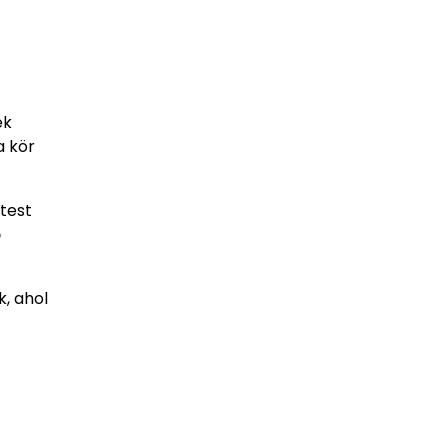
ek
a kör
test
ő
, ahol