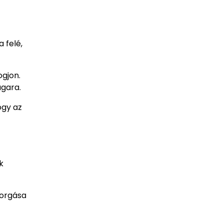
 felé,
ogjon.
ugara.
ogy az
k
forgása