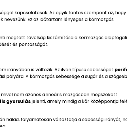
ességgel kapcsolatosak. Az egyik fontos szempont az, hog
dőnek nevezünk. Ez az időtartam lényeges a körmozgás
nti megtett távolság kiszámítása a körmozgás alapfoga
dését és pontosságát.
rányában is változik. Az ilyen típusú sebességet
perif
ási pályára. A körmozgás sebessége a sugár és a szögse
 mivel nem azonos a lineáris mozgásban megszokott
lis gyorsulás
jelenti, amely mindig a kör középpontja fel
.
án halad, folyamatosan változtatja a sebesség irányát, h
eg.