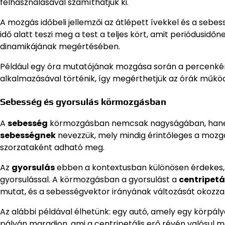
felhasználásával számíthatjuk ki.
A mozgás időbeli jellemzői az átlépett ívekkel és a seb
idő alatt teszi meg a test a teljes kört, amit periódusi
dinamikájának megértésében.
Például egy óra mutatójának mozgása során a percenké
alkalmazásával történik, így megérthetjük az órák műkö
Sebesség és gyorsulás körmozgásban
A
sebesség
körmozgásban nemcsak nagyságában, hanem i
sebességnek
nevezzük, mely mindig érintőleges a mozg
szorzataként adható meg.
Az
gyorsulás
ebben a kontextusban különösen érdekes,
gyorsulással. A körmozgásban a gyorsulást a
centripetá
mutat, és a sebességvektor irányának változását okozza
Az alábbi példával élhetünk: egy autó, amely egy körpály
pályán maradjon, ami a centripetális erő révén valósul m