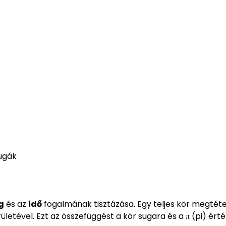
fugák
g
és az
idő
fogalmának tisztázása. Egy teljes kör megtéte
letével. Ezt az összefüggést a kör sugara és a π (pi) ért