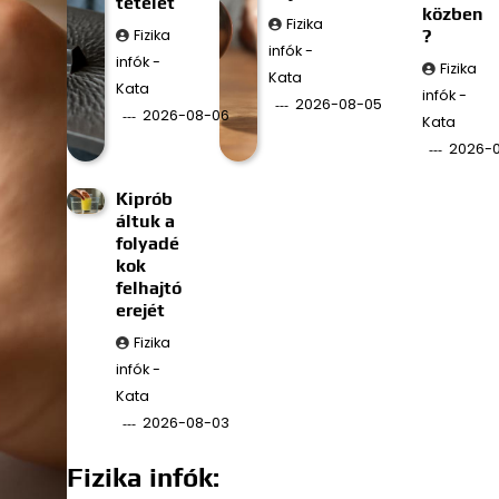
tételét
közben
Fizika
Fizika
?
infók -
infók -
Fizika
Kata
Kata
infók -
2026-08-05
2026-08-06
Kata
2026-
Kiprób
áltuk a
folyadé
kok
felhajtó
erejét
Fizika
infók -
Kata
2026-08-03
Fizika infók: