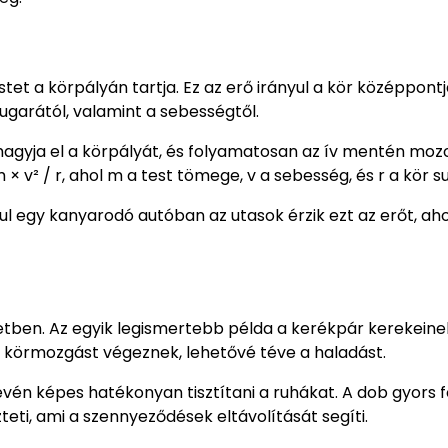
tet a körpályán tartja. Ez az erő irányul a kör középpontja
ugarától, valamint a sebességtől.
e hagyja el a körpályát, és folyamatosan az ív mentén moz
 v² / r, ahol m a test tömege, v a sebesség, és r a kör s
 egy kanyarodó autóban az utasok érzik ezt az erőt, ah
tben. Az egyik legismertebb példa a kerékpár kerekeine
körmozgást végeznek, lehetővé téve a haladást.
én képes hatékonyan tisztítani a ruhákat. A dob gyors 
teti, ami a szennyeződések eltávolítását segíti.