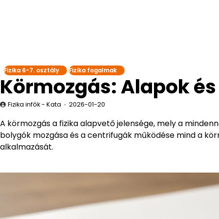
Fizika 6-7. osztály
Fizika fogalmak
Körmozgás: Alapok és
Fizika infók - Kata
2026-01-20
A körmozgás a fizika alapvető jelensége, mely a mindenna
bolygók mozgása és a centrifugák működése mind a kör
alkalmazását.