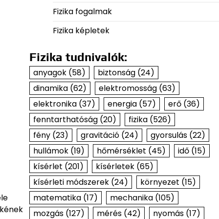
Fizika fogalmak
Fizika képletek
Fizika tudnivalók:
anyagok
(58)
biztonság
(24)
dinamika
(62)
elektromosság
(63)
elektronika
(37)
energia
(57)
erő
(36)
fenntarthatóság
(20)
fizika
(526)
fény
(23)
gravitáció
(24)
gyorsulás
(22)
hullámok
(19)
hőmérséklet
(45)
idő
(15)
kísérlet
(201)
kísérletek
(65)
kísérleti módszerek
(24)
környezet
(15)
le
matematika
(17)
mechanika
(105)
ékének
mozgás
(127)
mérés
(42)
nyomás
(17)