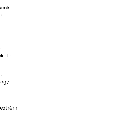
bnek
s
ó
ekete
n
hogy
s extrém