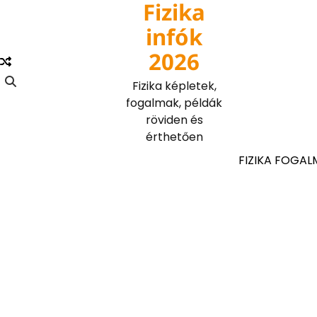
Fizika
Skip
to
infók
content
2026
Fizika képletek,
fogalmak, példák
röviden és
érthetően
FIZIKA FOGAL