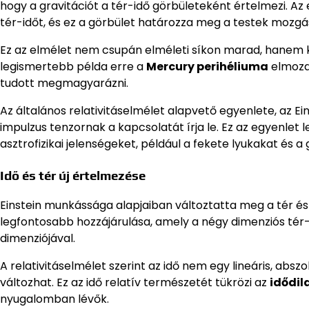
hogy a gravitációt a tér-idő görbületeként értelmezi. Az
tér-időt, és ez a görbület határozza meg a testek mozgá
Ez az elmélet nem csupán elméleti síkon marad, hanem kí
legismertebb példa erre a
Mercury perihéliuma
elmozdu
tudott megmagyarázni.
Az általános relativitáselmélet alapvető egyenlete, az E
impulzus tenzornak a kapcsolatát írja le. Ez az egyenlet 
asztrofizikai jelenségeket, például a fekete lyukakat és a
Idő és tér új értelmezése
Einstein munkássága alapjaiban változtatta meg a tér és
legfontosabb hozzájárulása, amely a négy dimenziós tér-
dimenziójával.
A relativitáselmélet szerint az idő nem egy lineáris, abs
változhat. Ez az idő relatív természetét tükrözi az
idődil
nyugalomban lévők.