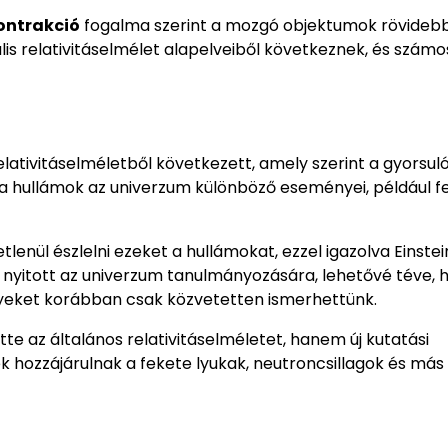
ontrakció
fogalma szerint a mozgó objektumok rövideb
is relativitáselmélet alapelveiből következnek, és számo
elativitáselméletből következett, amely szerint a gyorsul
a hullámok az univerzum különböző eseményei, például f
lenül észlelni ezeket a hullámokat, ezzel igazolva Einstei
t nyitott az univerzum tanulmányozására, lehetővé téve, 
yeket korábban csak közvetetten ismerhettünk.
e az általános relativitáselméletet, hanem új kutatási
ések hozzájárulnak a fekete lyukak, neutroncsillagok és má