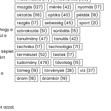
mozgás
(127)
mérés
(42)
nyomás
(17)
oktatás
(116)
optika
(40)
példák
(18)
rezgés
(17)
sebesség
(45)
sport
(21)
 hogy a
szórakozás
(51)
súrlódás
(15)
ül a
tanulmány
(47)
tanulás
(42)
technika
(17)
technológia
(71)
 képlet
természet
(52)
testek
(17)
ért
tudomány
(479)
távolság
(15)
tömeg
(19)
törvények
(28)
víz
(37)
 a
áram
(18)
áramkör
(19)
t azzal,