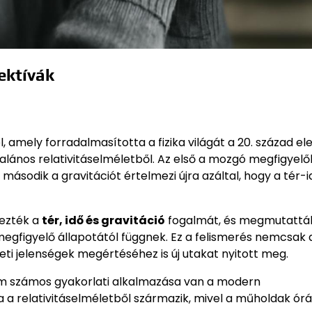
ektívák
, amely forradalmasította a fizika világát a 20. század el
általános relativitáselméletből. Az első a mozgó megfigyelő
 második a gravitációt értelmezi újra azáltal, hogy a tér-i
mezték a
tér, idő és gravitáció
fogalmát, és megmutatták
gfigyelő állapotától függnek. Ez a felismerés nemcsak a 
ti jelenségek megértéséhez is új utakat nyitott meg.
nem számos gyakorlati alkalmazása van a modern
 a relativitáselméletből származik, mivel a műholdak órá