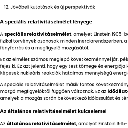
Jövőbeli kutatások és új perspektívák
A speciális relativitáselmélet lényege
A
speciális relativitáselmélet
, amelyet Einstein 1905-b
fizikai törvények azonosak minden inerciarendszerben, a
fényforrás és a megfigyelő mozgásától.
Ez az elmélet számos meglepő következménnyel jár, pél
fejez ki. Ez azt jelenti, hogy egy test tömege és energi
képesek nukleáris reakciók hatalmas mennyiségű energiá
A speciális relativitáselmélet másik fontos következmén
mozgó megfigyelőktől függően változnak. Ez az
idődilat
amelyek a mozgás során bekövetkező időlassulást és térb
Az általános relativitáselmélet kulcselemei
Az
általános relativitáselmélet
, amelyet Einstein 1915-