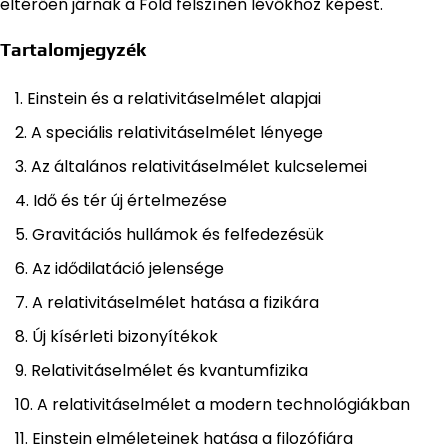
eltérően járnak a Föld felszínén lévőkhöz képest.
Tartalomjegyzék
Einstein és a relativitáselmélet alapjai
A speciális relativitáselmélet lényege
Az általános relativitáselmélet kulcselemei
Idő és tér új értelmezése
Gravitációs hullámok és felfedezésük
Az idődilatáció jelensége
A relativitáselmélet hatása a fizikára
Új kísérleti bizonyítékok
Relativitáselmélet és kvantumfizika
A relativitáselmélet a modern technológiákban
Einstein elméleteinek hatása a filozófiára