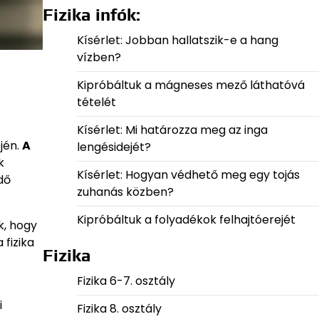
Fizika infók:
Kísérlet: Jobban hallatszik-e a hang
vízben?
Kipróbáltuk a mágneses mező láthatóvá
tételét
Kísérlet: Mi határozza meg az inga
ején.
A
lengésidejét?
k
Kísérlet: Hogyan védhető meg egy tojás
dő
zuhanás közben?
Kipróbáltuk a folyadékok felhajtóerejét
, hogy
fizika
Fizika
Fizika 6-7. osztály
i
Fizika 8. osztály