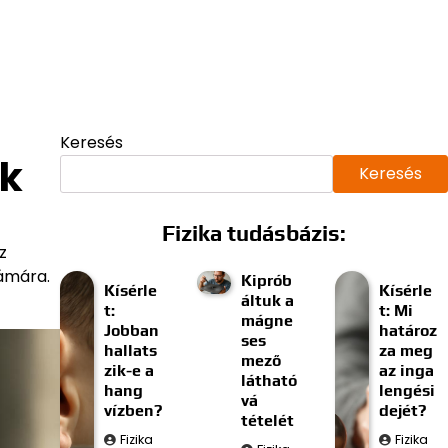
Keresés
ák
Keresés
Fizika tudásbázis:
z
zámára.
Kiprób
Kísérle
Kísérle
áltuk a
t:
t: Mi
mágne
Jobban
határoz
ses
hallats
za meg
mező
zik-e a
az inga
látható
hang
lengési
vá
vízben?
dejét?
tételét
Fizika
Fizika