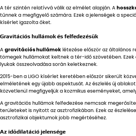
A tér szintén relatívvá válik az elmélet alapján. A
hosszk
tűnnek a megfigyelő számára. Ezek a jelenségek a speciál
kísérlet igazolta őket.
Gravitációs hullámok és felfedezésük
A
gravitációs hullámok
létezése először az általános r
tömegek hullámokat keltnek a tér-idő szövetében. Ezek 
lyukak összeolvadása során keletkeznek.
2015-ben a LIGO kísérlet keretében először sikerült közvet
elméletének egy újabb aspektusát. Az észlelés új ablako
közvetlenül megfigyeljük a kozmikus eseményeket, amel
A gravitációs hullámok felfedezése nemcsak megerősített
területeket is nyitott az asztrofizikában. Ezek az észlel
asztrofizikai objektumok jobb megértéséhez.
Az idődilatáció jelensége