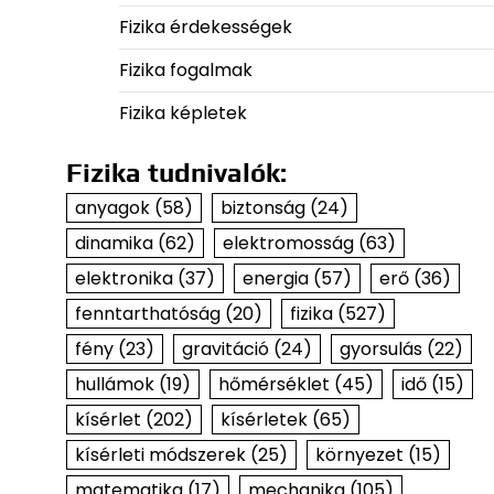
Fizika érdekességek
Fizika fogalmak
Fizika képletek
Fizika tudnivalók:
anyagok
(58)
biztonság
(24)
dinamika
(62)
elektromosság
(63)
elektronika
(37)
energia
(57)
erő
(36)
fenntarthatóság
(20)
fizika
(527)
fény
(23)
gravitáció
(24)
gyorsulás
(22)
hullámok
(19)
hőmérséklet
(45)
idő
(15)
kísérlet
(202)
kísérletek
(65)
kísérleti módszerek
(25)
környezet
(15)
matematika
(17)
mechanika
(105)