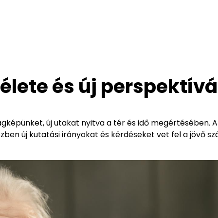
mélete és új perspektív
ilágképünket, új utakat nyitva a tér és idő megértésében. A
ben új kutatási irányokat és kérdéseket vet fel a jövő s