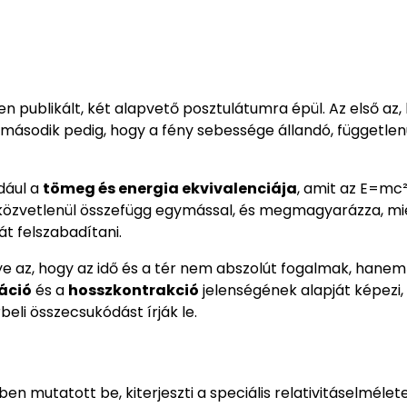
en publikált, két alapvető posztulátumra épül. Az első az,
 második pedig, hogy a fény sebessége állandó, független
dául a
tömeg és energia ekvivalenciája
, amit az E=mc²
ája közvetlenül összefügg egymással, és megmagyarázza, mi
t felszabadítani.
ye az, hogy az idő és a tér nem abszolút fogalmak, hanem
áció
és a
hosszkontrakció
jelenségének alapját képezi,
eli összecsukódást írják le.
ben mutatott be, kiterjeszti a speciális relativitáselmélete