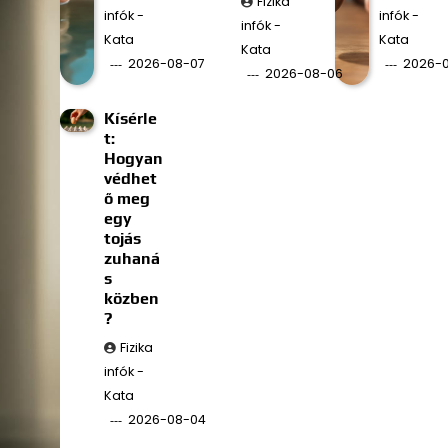
Fizika
infók -
infók -
infók -
Kata
Kata
Kata
2026-08-07
2026-
2026-08-06
Kísérle
t:
Hogyan
védhet
ő meg
egy
tojás
zuhaná
s
közben
?
Fizika
infók -
Kata
2026-08-04