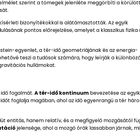
 elmélet szerint a tömegek jelenléte meggörbíti a körülöt
sát.
sérleti bizonyítékokkal is alátámasztották. Az egyik
lásának pontos előrejelzése, amelyet a klasszikus fizik
instein-egyenlet, a tér-idő geometriájának és az energia-
lehetővé teszi a tudósok számára, hogy leírják a különböz
 gravitációs hullámokat.
 idő fogalmát.
A tér-idő kontinuum
bevezetése az egyik
időt foglalja magában, ahol az idő egyenrangú a tér hár
zolút entitás, hanem relatív, és a megfigyelő mozgásától f
atáció
jelensége, ahol a mozgó órák lassabban járnak, mi