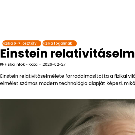
Fizika 6-7. osztály
Fizika fogalmak
Einstein relativitásel
Fizika infók - Kata
2026-02-27
Einstein relativitáselmélete forradalmasította a fizikai v
elmélet számos modern technológia alapját képezi, miköz