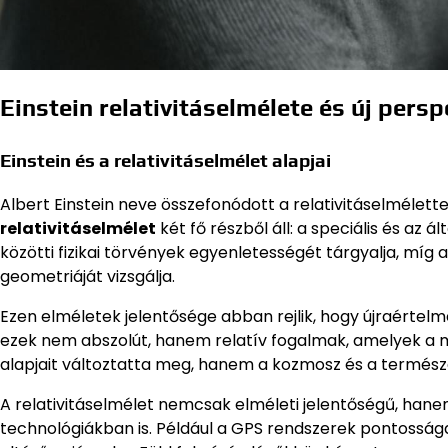
Einstein relativitáselmélete és új persp
Einstein és a relativitáselmélet alapjai
Albert Einstein neve összefonódott a relativitáselmélettel
relativitáselmélet
két fő részből áll: a speciális és az 
közötti fizikai törvények egyenletességét tárgyalja, míg a
geometriáját vizsgálja.
Ezen elméletek jelentősége abban rejlik, hogy újraértel
ezek nem abszolút, hanem relatív fogalmak, amelyek a me
alapjait változtatta meg, hanem a kozmosz és a természe
A relativitáselmélet nemcsak elméleti jelentőségű, ha
technológiákban is. Például a GPS rendszerek pontossága