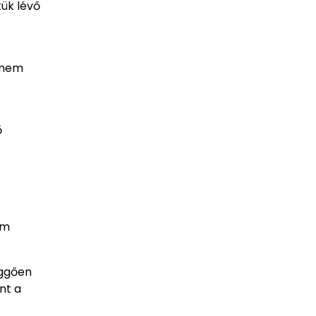
tük lévő
a nem
ő
om
üggően
nt a