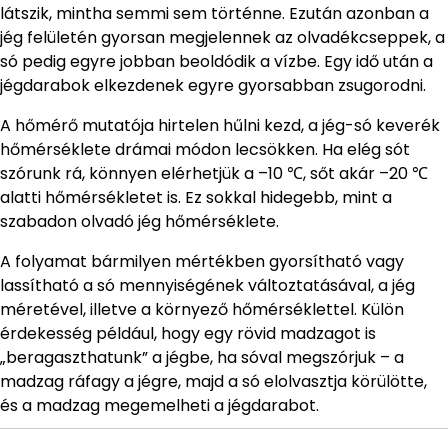
látszik, mintha semmi sem történne. Ezután azonban a
jég felületén gyorsan megjelennek az olvadékcseppek, a
só pedig egyre jobban beoldódik a vízbe. Egy idő után a
jégdarabok elkezdenek egyre gyorsabban zsugorodni.
A hőmérő mutatója hirtelen hűlni kezd, a jég-só keverék
hőmérséklete drámai módon lecsökken. Ha elég sót
szórunk rá, könnyen elérhetjük a –10 ℃, sőt akár –20 ℃
alatti hőmérsékletet is. Ez sokkal hidegebb, mint a
szabadon olvadó jég hőmérséklete.
A folyamat bármilyen mértékben gyorsítható vagy
lassítható a só mennyiségének változtatásával, a jég
méretével, illetve a környező hőmérséklettel. Külön
érdekesség például, hogy egy rövid madzagot is
„beragaszthatunk” a jégbe, ha sóval megszórjuk – a
madzag ráfagy a jégre, majd a só elolvasztja körülötte,
és a madzag megemelheti a jégdarabot.