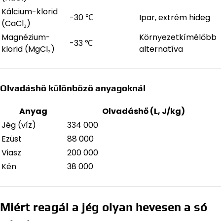
Kálcium-klorid
-30 ℃
Ipar, extrém hideg
(CaCl₂)
Magnézium-
Környezetkímélőbb
-33 ℃
klorid (MgCl₂)
alternatíva
Olvadáshő különböző anyagoknál
Anyag
Olvadáshő (L, J/kg)
Jég (víz)
334 000
Ezüst
88 000
Viasz
200 000
Kén
38 000
Miért reagál a jég olyan hevesen a só