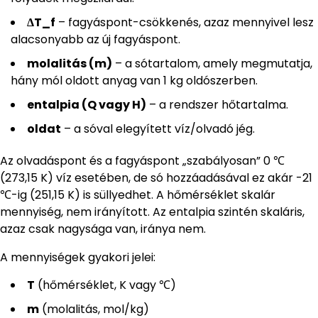
ΔT_f
– fagyáspont-csökkenés, azaz mennyivel lesz
alacsonyabb az új fagyáspont.
molalitás (m)
– a sótartalom, amely megmutatja,
hány mól oldott anyag van 1 kg oldószerben.
entalpia (Q vagy H)
– a rendszer hőtartalma.
oldat
– a sóval elegyített víz/olvadó jég.
Az olvadáspont és a fagyáspont „szabályosan” 0 ℃
(273,15 K) víz esetében, de só hozzáadásával ez akár -21
℃-ig (251,15 K) is süllyedhet. A hőmérséklet skalár
mennyiség, nem irányított. Az entalpia szintén skaláris,
azaz csak nagysága van, iránya nem.
A mennyiségek gyakori jelei:
T
(hőmérséklet, K vagy ℃)
m
(molalitás, mol/kg)