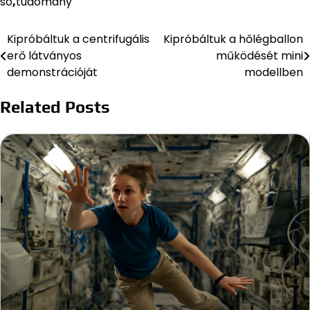
só
,
tudomány
Kipróbáltuk a centrifugális
Kipróbáltuk a hőlégballon
Bejegyzés
erő látványos
működését mini
navigáció
demonstrációját
modellben
Related Posts