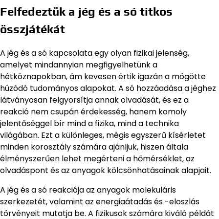
Felfedeztük a jég és a só titkos
összjátékát
A jég és a só kapcsolata egy olyan fizikai jelenség,
amelyet mindannyian megfigyelhetünk a
hétköznapokban, ám kevesen értik igazán a mögötte
húzódó tudományos alapokat. A só hozzáadása a jéghez
látványosan felgyorsítja annak olvadását, és ez a
reakció nem csupán érdekesség, hanem komoly
jelentőséggel bír mind a fizika, mind a technika
világában. Ezt a különleges, mégis egyszerű kísérletet
minden korosztály számára ajánljuk, hiszen általa
élményszerűen lehet megérteni a hőmérséklet, az
olvadáspont és az anyagok kölcsönhatásainak alapjait.
A jég és a só reakciója az anyagok molekuláris
szerkezetét, valamint az energiaátadás és -eloszlás
törvényeit mutatja be. A fizikusok számára kiváló példát