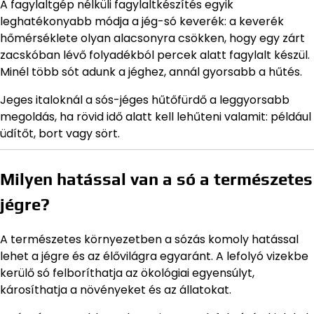
A fagylaltgép nélküli fagylaltkészítés egyik
leghatékonyabb módja a jég-só keverék: a keverék
hőmérséklete olyan alacsonyra csökken, hogy egy zárt
zacskóban lévő folyadékból percek alatt fagylalt készül.
Minél több sót adunk a jéghez, annál gyorsabb a hűtés.
Jeges italoknál a sós-jéges hűtőfürdő a leggyorsabb
megoldás, ha rövid idő alatt kell lehűteni valamit: például
üdítőt, bort vagy sört.
Milyen hatással van a só a természetes
jégre?
A természetes környezetben a sózás komoly hatással
lehet a jégre és az élővilágra egyaránt. A lefolyó vizekbe
kerülő só felboríthatja az ökológiai egyensúlyt,
károsíthatja a növényeket és az állatokat.