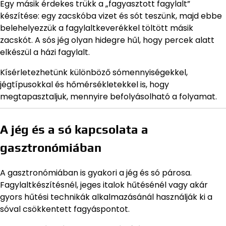
Egy másik érdekes trükk a „fagyasztott fagylalt”
készítése: egy zacskóba vizet és sót teszünk, majd ebbe
belehelyezzük a fagylaltkeverékkel töltött másik
zacskót. A sós jég olyan hidegre hűl, hogy percek alatt
elkészül a házi fagylalt.
Kísérletezhetünk különböző sómennyiségekkel,
jégtípusokkal és hőmérsékletekkel is, hogy
megtapasztaljuk, mennyire befolyásolható a folyamat.
A jég és a só kapcsolata a
gasztronómiában
A gasztronómiában is gyakori a jég és só párosa.
Fagylaltkészítésnél, jeges italok hűtésénél vagy akár
gyors hűtési technikák alkalmazásánál használják ki a
sóval csökkentett fagyáspontot.