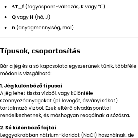
ΔT_f
(fagyáspont-változás, K vagy ℃)
Q
vagy
H
(hő, J)
n
(anyagmennyiség, mol)
Típusok, csoportosítás
Bár a jég és a só kapcsolata egyszerűnek tűnik, többféle
módon is vizsgálható:
1. Jég különböző típusai
A jég lehet tiszta vízből, vagy különféle
szennyezőanyagokat (pl. levegőt, ásványi sókat)
tartalmazó vízből. Ezek eltérő olvadásponttal
rendelkezhetnek, és máshogyan reagálnak a sózásra.
2. Só különböző fajtái
Leggyakrabban nátrium-kloridot (NaCl) használnak, de