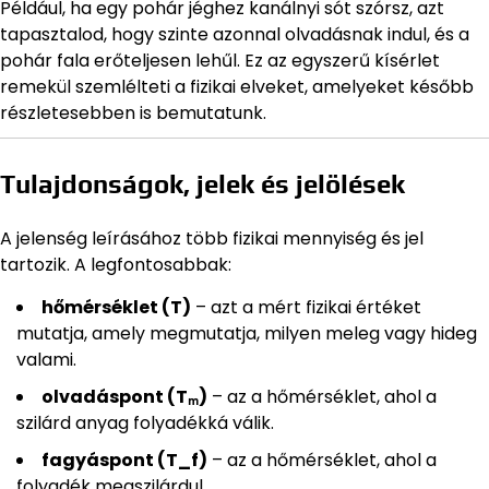
Például, ha egy pohár jéghez kanálnyi sót szórsz, azt
tapasztalod, hogy szinte azonnal olvadásnak indul, és a
pohár fala erőteljesen lehűl. Ez az egyszerű kísérlet
remekül szemlélteti a fizikai elveket, amelyeket később
részletesebben is bemutatunk.
Tulajdonságok, jelek és jelölések
A jelenség leírásához több fizikai mennyiség és jel
tartozik. A legfontosabbak:
hőmérséklet (T)
– azt a mért fizikai értéket
mutatja, amely megmutatja, milyen meleg vagy hideg
valami.
olvadáspont (Tₘ)
– az a hőmérséklet, ahol a
szilárd anyag folyadékká válik.
fagyáspont (T_f)
– az a hőmérséklet, ahol a
folyadék megszilárdul.