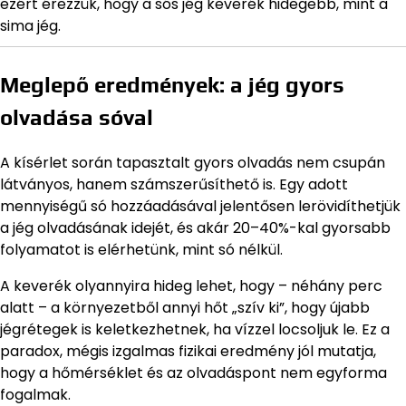
ezért érezzük, hogy a sós jég keverék hidegebb, mint a
sima jég.
Meglepő eredmények: a jég gyors
olvadása sóval
A kísérlet során tapasztalt gyors olvadás nem csupán
látványos, hanem számszerűsíthető is. Egy adott
mennyiségű só hozzáadásával jelentősen lerövidíthetjük
a jég olvadásának idejét, és akár 20–40%-kal gyorsabb
folyamatot is elérhetünk, mint só nélkül.
A keverék olyannyira hideg lehet, hogy – néhány perc
alatt – a környezetből annyi hőt „szív ki”, hogy újabb
jégrétegek is keletkezhetnek, ha vízzel locsoljuk le. Ez a
paradox, mégis izgalmas fizikai eredmény jól mutatja,
hogy a hőmérséklet és az olvadáspont nem egyforma
fogalmak.