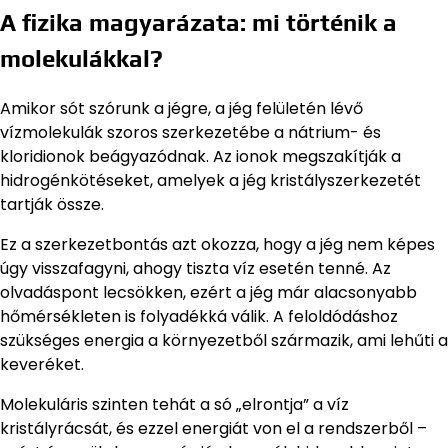
A fizika magyarázata: mi történik a
molekulákkal?
Amikor sót szórunk a jégre, a jég felületén lévő
vízmolekulák szoros szerkezetébe a nátrium- és
kloridionok beágyazódnak. Az ionok megszakítják a
hidrogénkötéseket, amelyek a jég kristályszerkezetét
tartják össze.
Ez a szerkezetbontás azt okozza, hogy a jég nem képes
úgy visszafagyni, ahogy tiszta víz esetén tenné. Az
olvadáspont lecsökken, ezért a jég már alacsonyabb
hőmérsékleten is folyadékká válik. A feloldódáshoz
szükséges energia a környezetből származik, ami lehűti a
keveréket.
Molekuláris szinten tehát a só „elrontja” a víz
kristályrácsát, és ezzel energiát von el a rendszerből –