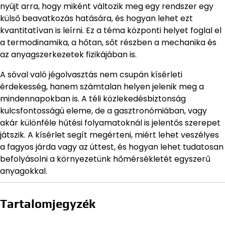
nyújt arra, hogy miként változik meg egy rendszer egy
külső beavatkozás hatására, és hogyan lehet ezt
kvantitatívan is leírni. Ez a téma központi helyet foglal el
a termodinamika, a hőtan, sőt részben a mechanika és
az anyagszerkezetek fizikájában is.
A sóval való jégolvasztás nem csupán kísérleti
érdekesség, hanem számtalan helyen jelenik meg a
mindennapokban is. A téli közlekedésbiztonság
kulcsfontosságú eleme, de a gasztronómiában, vagy
akár különféle hűtési folyamatoknál is jelentős szerepet
játszik. A kísérlet segít megérteni, miért lehet veszélyes
a fagyos járda vagy az úttest, és hogyan lehet tudatosan
befolyásolni a környezetünk hőmérsékletét egyszerű
anyagokkal.
Tartalomjegyzék