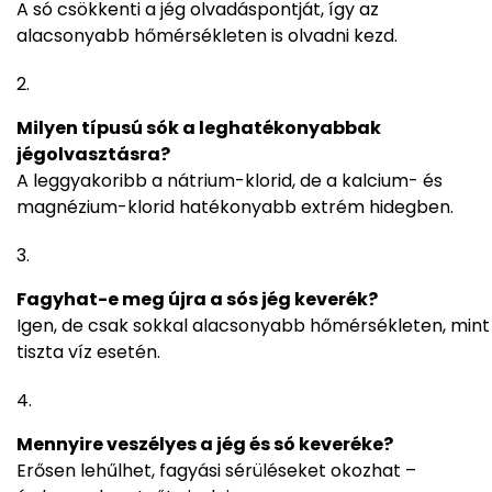
A só csökkenti a jég olvadáspontját, így az
alacsonyabb hőmérsékleten is olvadni kezd.
Milyen típusú sók a leghatékonyabbak
jégolvasztásra?
A leggyakoribb a nátrium-klorid, de a kalcium- és
magnézium-klorid hatékonyabb extrém hidegben.
Fagyhat-e meg újra a sós jég keverék?
Igen, de csak sokkal alacsonyabb hőmérsékleten, mint
tiszta víz esetén.
Mennyire veszélyes a jég és só keveréke?
Erősen lehűlhet, fagyási sérüléseket okozhat –