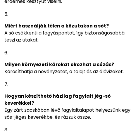
érdemes kesztyűt viselni.
Miért használják télen a közutakon a sót?
A só csökkenti a fagyáspontot, így biztonságosabbá
teszi az utakat.
Milyen környezeti károkat okozhat a sózás?
Károsíthatja a növényzetet, a talajt és az élővizeket.
Hogyan készíthető házilag fagylalt jég-só
keverékkel?
Egy zárt zacskóban lévő fagylaltalapot helyezzünk egy
sós-jéges keverékbe, és rázzuk össze.