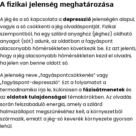
A fizikai jelenség meghatározása
A jég és a só kapcsolata a
depresszió
jelenségén alapul,
vagyis a só csökkenti a jég olvadáspontját. Fizikai
szempontból, ha egy szilárd anyaghoz (jéghez) oldható
anyagot (sót) adunk, az oldatban a fagyáspont
alacsonyabb hőmérsékleten következik be. Ez azt jelenti,
hogy a jég alacsonyabb hőmérsékleten kezd el olvadni,
ha jelen van benne oldott só.
A jelenség neve „fagyáspontcsökkenés” vagy
„fagyáspont-depresszió”. Ezt a folyamatot a
termodinamika írja le, különösen a
fázisátmenetek
és
az
oldatok tulajdonságai
témakörökben. Az olvadás
során felszabaduló energia, amely a szilárd
halmazállapot megszűnéséhez kell, a környezetből
származik, emiatt a jég-só keverék környezete gyorsan
lehűl.