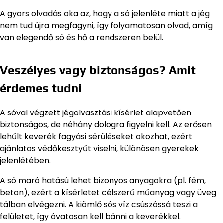
A gyors olvadás oka az, hogy a só jelenléte miatt a jég
nem tud újra megfagyni, így folyamatosan olvad, amíg
van elegendő só és hő a rendszeren belül.
Veszélyes vagy biztonságos? Amit
érdemes tudni
A sóval végzett jégolvasztási kísérlet alapvetően
biztonságos, de néhány dologra figyelni kell. Az erősen
lehűlt keverék fagyási sérüléseket okozhat, ezért
ajánlatos védőkesztyűt viselni, különösen gyerekek
jelenlétében.
A só maró hatású lehet bizonyos anyagokra (pl. fém,
beton), ezért a kísérletet célszerű műanyag vagy üveg
tálban elvégezni. A kiömlő sós víz csúszóssá teszi a
felületet, így óvatosan kell bánni a keverékkel.