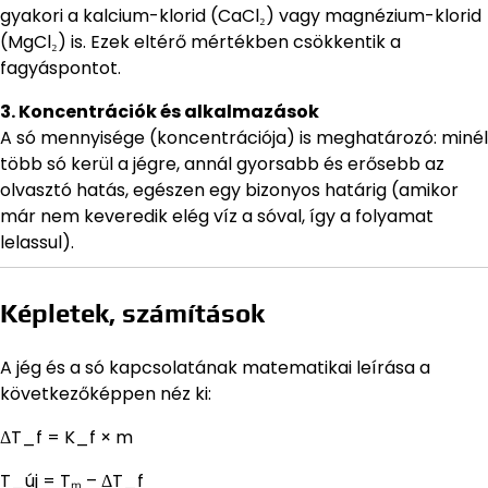
gyakori a kalcium-klorid (CaCl₂) vagy magnézium-klorid
(MgCl₂) is. Ezek eltérő mértékben csökkentik a
fagyáspontot.
3. Koncentrációk és alkalmazások
A só mennyisége (koncentrációja) is meghatározó: minél
több só kerül a jégre, annál gyorsabb és erősebb az
olvasztó hatás, egészen egy bizonyos határig (amikor
már nem keveredik elég víz a sóval, így a folyamat
lelassul).
Képletek, számítások
A jég és a só kapcsolatának matematikai leírása a
következőképpen néz ki:
ΔT_f = K_f × m
T_új = Tₘ – ΔT_f