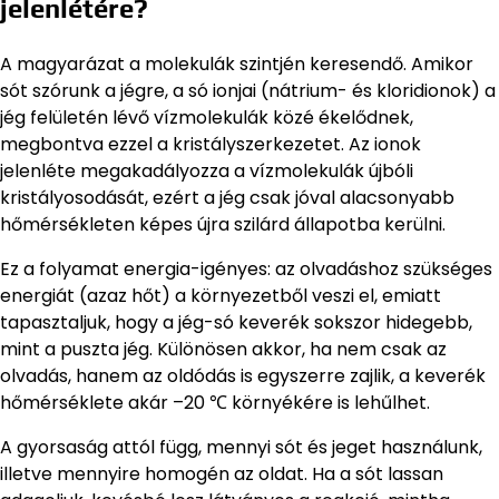
jelenlétére?
A magyarázat a molekulák szintjén keresendő. Amikor
sót szórunk a jégre, a só ionjai (nátrium- és kloridionok) a
jég felületén lévő vízmolekulák közé ékelődnek,
megbontva ezzel a kristályszerkezetet. Az ionok
jelenléte megakadályozza a vízmolekulák újbóli
kristályosodását, ezért a jég csak jóval alacsonyabb
hőmérsékleten képes újra szilárd állapotba kerülni.
Ez a folyamat energia-igényes: az olvadáshoz szükséges
energiát (azaz hőt) a környezetből veszi el, emiatt
tapasztaljuk, hogy a jég-só keverék sokszor hidegebb,
mint a puszta jég. Különösen akkor, ha nem csak az
olvadás, hanem az oldódás is egyszerre zajlik, a keverék
hőmérséklete akár –20 ℃ környékére is lehűlhet.
A gyorsaság attól függ, mennyi sót és jeget használunk,
illetve mennyire homogén az oldat. Ha a sót lassan