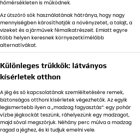
hőmérsékleten is működnek.
Az útszóró sók használatának hátránya, hogy nagy
mennyiségben károsíthatják a növényzetet, a talajt, a
vizeket és a járművek fémalkatrészeit. Emiatt egyre
több helyen keresnek környezetkímélőbb
alternatívákat.
Különleges trükkök: látványos
kísérletek otthon
A jég és só kapcsolatának szemléltetésére remek,
biztonságos otthoni kísérletek végezhetők. Az egyik
legismertebb ilyen a „madzag fagyasztás”: egy pohár
vízbe jégkockát teszünk, ráhelyezünk egy madzagot,
majd sóval megszórjuk. Néhány perc múlva a madzag
ragad a jéghez, és ki tudjuk emelni vele.