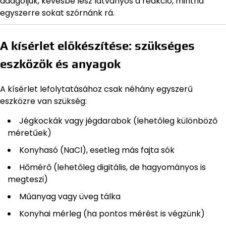
adagoljuk, kevésbé lesz látványos a reakció, mintha
egyszerre sokat szórnánk rá.
A kísérlet előkészítése: szükséges
eszközök és anyagok
A kísérlet lefolytatásához csak néhány egyszerű
eszközre van szükség:
Jégkockák vagy jégdarabok (lehetőleg különböző
méretűek)
Konyhasó (NaCl), esetleg más fajta sók
Hőmérő (lehetőleg digitális, de hagyományos is
megteszi)
Műanyag vagy üveg tálka
Konyhai mérleg (ha pontos mérést is végzünk)