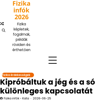
Fizika
Skip
to
infók
content
2026
Fizika
képletek,
fogalmak,
példák
röviden és
érthetően
Fizika érdekességek
Kipróbáltuk a jég és a só
különleges kapcsolatát
Fizika infók - Kata
2026-06-25