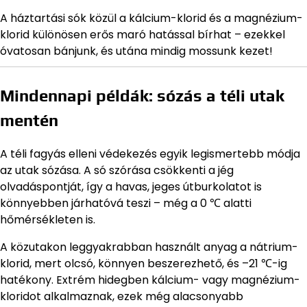
A háztartási sók közül a kálcium-klorid és a magnézium-
klorid különösen erős maró hatással bírhat – ezekkel
óvatosan bánjunk, és utána mindig mossunk kezet!
Mindennapi példák: sózás a téli utak
mentén
A téli fagyás elleni védekezés egyik legismertebb módja
az utak sózása. A só szórása csökkenti a jég
olvadáspontját, így a havas, jeges útburkolatot is
könnyebben járhatóvá teszi – még a 0 ℃ alatti
hőmérsékleten is.
A közutakon leggyakrabban használt anyag a nátrium-
klorid, mert olcsó, könnyen beszerezhető, és –21 ℃-ig
hatékony. Extrém hidegben kálcium- vagy magnézium-
kloridot alkalmaznak, ezek még alacsonyabb