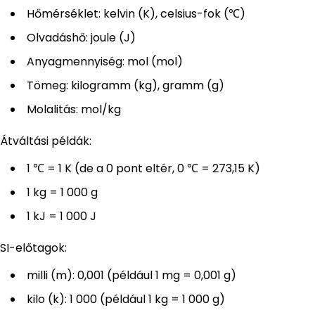
Hőmérséklet: kelvin (K), celsius-fok (℃)
Olvadáshő: joule (J)
Anyagmennyiség: mol (mol)
Tömeg: kilogramm (kg), gramm (g)
Molalitás: mol/kg
Átváltási példák:
1 ℃ = 1 K (de a 0 pont eltér, 0 ℃ = 273,15 K)
1 kg = 1 000 g
1 kJ = 1 000 J
SI-előtagok:
milli (m): 0,001 (például 1 mg = 0,001 g)
kilo (k): 1 000 (például 1 kg = 1 000 g)