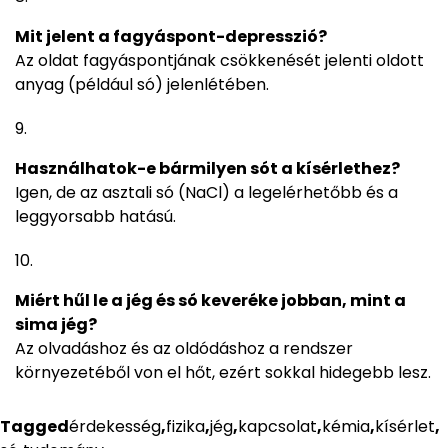
Mit jelent a fagyáspont-depresszió?
Az oldat fagyáspontjának csökkenését jelenti oldott
anyag (például só) jelenlétében.
Használhatok-e bármilyen sót a kísérlethez?
Igen, de az asztali só (NaCl) a legelérhetőbb és a
leggyorsabb hatású.
Miért hűl le a jég és só keveréke jobban, mint a
sima jég?
Az olvadáshoz és az oldódáshoz a rendszer
környezetéből von el hőt, ezért sokkal hidegebb lesz.
Tagged
érdekesség
,
fizika
,
jég
,
kapcsolat
,
kémia
,
kísérlet
,