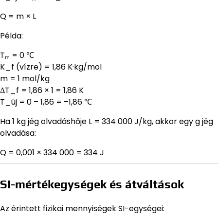
Q = m × L
Példa:
Tₘ = 0 ℃
K_f (vízre) = 1,86 K·kg/mol
m = 1 mol/kg
ΔT_f = 1,86 × 1 = 1,86 K
T_új = 0 – 1,86 = –1,86 ℃
Ha 1 kg jég olvadáshője L = 334 000 J/kg, akkor egy g jég
olvadása:
Q = 0,001 × 334 000 = 334 J
SI-mértékegységek és átváltások
Az érintett fizikai mennyiségek SI-egységei: