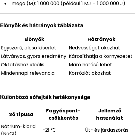
mega (M): 1 000 000 (például 1 MJ = 1 000 000 J)
Előnyök és hátrányok táblázata
Előnyök
Hátrányok
Egyszerű, olcsó kísérlet
Nedvességet okozhat
Látványos, gyors eredmény
Károsíthatja a környezetet
Oktatáshoz ideális
Maró hatású lehet
Mindennapi relevancia
Korróziót okozhat
Különböző sófajták hatékonysága
Fagyáspont-
Jellemző
Só típusa
csökkentés
használat
Nátrium-klorid
-21 ℃
Út- és járdaszórás
(NaCl)