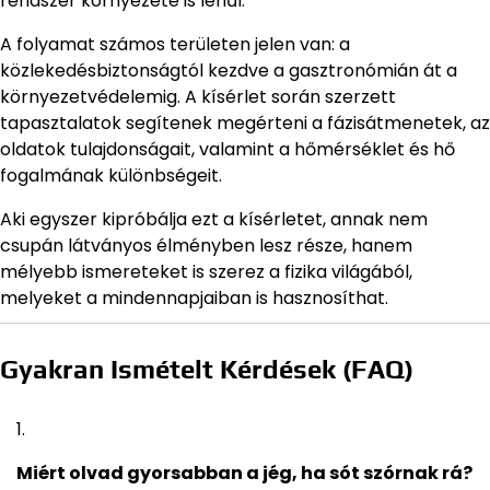
rendszer környezete is lehűl.
A folyamat számos területen jelen van: a
közlekedésbiztonságtól kezdve a gasztronómián át a
környezetvédelemig. A kísérlet során szerzett
tapasztalatok segítenek megérteni a fázisátmenetek, az
oldatok tulajdonságait, valamint a hőmérséklet és hő
fogalmának különbségeit.
Aki egyszer kipróbálja ezt a kísérletet, annak nem
csupán látványos élményben lesz része, hanem
mélyebb ismereteket is szerez a fizika világából,
melyeket a mindennapjaiban is hasznosíthat.
Gyakran Ismételt Kérdések (FAQ)
Miért olvad gyorsabban a jég, ha sót szórnak rá?