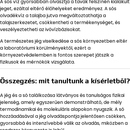
A sós víz gyorsabban olvasztja a tavak felszínén kialakult
jeget, ezáltal eltérő élőhelyeket eredményez. A sós
olvadékvíz a talajba jutva megváltoztathatja a
talajszerkezetet, csökkentheti a termékenységet, és
veszélyeztetheti az ivóvízbázisokat.
A természetes jég viselkedése a sós környezetben eltér
a laboratóriumi körülményektől, ezért a
környezetvédelemben is fontos szerepet játszik a
fizikusok és mérnökök vizsgálata.
Összegzés: mit tanultunk a kísérletből?
A jég és a só találkozása látványos és tanulságos fizikai
jelenség, amely egyszerűen demonstrálható, de mély
termodinamikai és molekuláris alapokon nyugszik. A só
hozzáadásával a jég olvadáspontja jelentősen csökken,
gyorsabbá és intenzívebbé válik az olvadás, miközben a