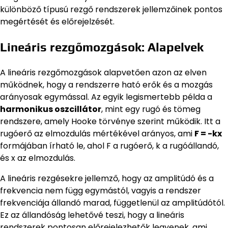
különböző típusú rezgő rendszerek jellemzőinek pontos
megértését és előrejelzését.
Lineáris rezgőmozgások: Alapelvek
A lineáris rezgőmozgások alapvetően azon az elven
működnek, hogy a rendszerre ható erők és a mozgás
arányosak egymással. Az egyik legismertebb példa a
harmonikus oszcillátor
, mint egy rugó és tömeg
rendszere, amely Hooke törvénye szerint működik. Itt a
rugóerő az elmozdulás mértékével arányos, ami
F = -kx
formájában írható le, ahol F a rugóerő, k a rugóállandó,
és x az elmozdulás.
A lineáris rezgésekre jellemző, hogy az amplitúdó és a
frekvencia nem függ egymástól, vagyis a rendszer
frekvenciája állandó marad, függetlenül az amplitúdótól.
Ez az állandóság lehetővé teszi, hogy a lineáris
rendszerek pontosan előrejelezhetők legyenek, ami