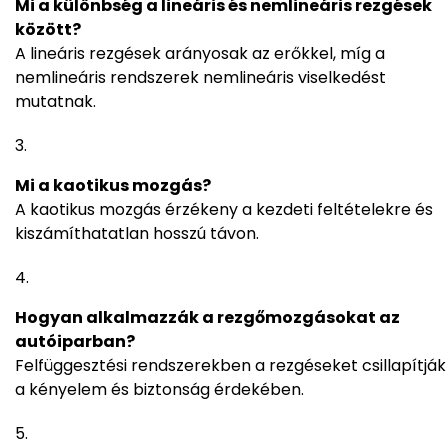
Mi a különbség a lineáris és nemlineáris rezgések
között?
A lineáris rezgések arányosak az erőkkel, míg a
nemlineáris rendszerek nemlineáris viselkedést
mutatnak.
Mi a kaotikus mozgás?
A kaotikus mozgás érzékeny a kezdeti feltételekre és
kiszámíthatatlan hosszú távon.
Hogyan alkalmazzák a rezgőmozgásokat az
autóiparban?
Felfüggesztési rendszerekben a rezgéseket csillapítják
a kényelem és biztonság érdekében.