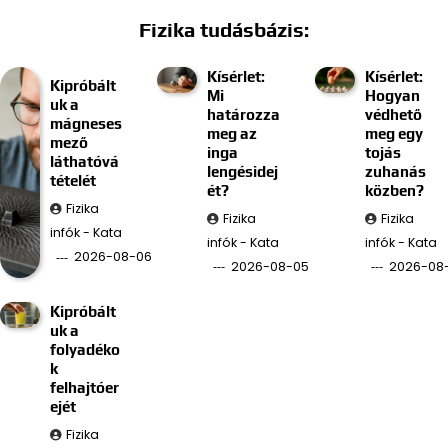
Fizika tudásbázis:
Kísérlet:
Kísérlet:
Kipróbált
Mi
Hogyan
uk a
határozza
védhető
mágneses
meg az
meg egy
mező
inga
tojás
láthatóvá
lengésidej
zuhanás
tételét
ét?
közben?
Fizika
Fizika
Fizika
infók - Kata
infók - Kata
infók - Kata
2026-08-06
2026-08-05
2026-08
Kipróbált
uk a
folyadéko
k
felhajtóer
ejét
Fizika