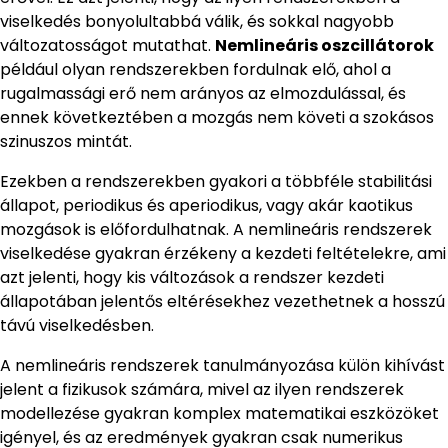
viselkedés bonyolultabbá válik, és sokkal nagyobb
változatosságot mutathat.
Nemlineáris oszcillátorok
például olyan rendszerekben fordulnak elő, ahol a
rugalmassági erő nem arányos az elmozdulással, és
ennek következtében a mozgás nem követi a szokásos
szinuszos mintát.
Ezekben a rendszerekben gyakori a többféle stabilitási
állapot, periodikus és aperiodikus, vagy akár kaotikus
mozgások is előfordulhatnak. A nemlineáris rendszerek
viselkedése gyakran érzékeny a kezdeti feltételekre, ami
azt jelenti, hogy kis változások a rendszer kezdeti
állapotában jelentős eltérésekhez vezethetnek a hosszú
távú viselkedésben.
A nemlineáris rendszerek tanulmányozása külön kihívást
jelent a fizikusok számára, mivel az ilyen rendszerek
modellezése gyakran komplex matematikai eszközöket
igényel, és az eredmények gyakran csak numerikus