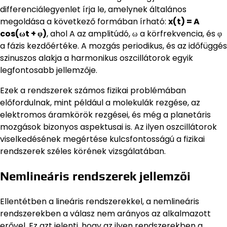
differenciálegyenlet írja le, amelynek általános
megoldása a következő formában írható:
x(t) = A
cos(ωt + φ)
, ahol A az amplitúdó, ω a körfrekvencia, és φ
a fázis kezdőértéke. A mozgás periodikus, és az időfüggés
szinuszos alakja a harmonikus oszcillátorok egyik
legfontosabb jellemzője.
Ezek a rendszerek számos fizikai problémában
előfordulnak, mint például a molekulák rezgése, az
elektromos áramkörök rezgései, és még a planetáris
mozgások bizonyos aspektusai is. Az ilyen oszcillátorok
viselkedésének megértése kulcsfontosságú a fizikai
rendszerek széles körének vizsgálatában.
Nemlineáris rendszerek jellemzői
Ellentétben a lineáris rendszerekkel, a nemlineáris
rendszerekben a válasz nem arányos az alkalmazott
erővel. Ez azt jelenti, hogy az ilyen rendszerekben a