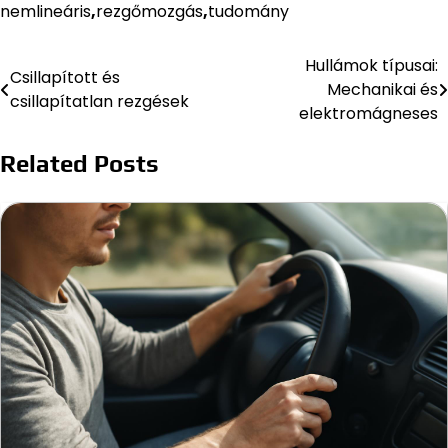
nemlineáris
,
rezgőmozgás
,
tudomány
Hullámok típusai:
Bejegyzés
Csillapított és
Mechanikai és
csillapítatlan rezgések
navigáció
elektromágneses
Related Posts