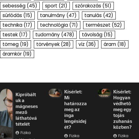
sebesség
(45)
sport
(21)
szórakozás
(51)
súrlódás
(15)
tanulmány
(47)
tanulás
(42)
technika
(17)
technológia
(71)
természet
(52)
testek
(17)
tudomány
(478)
távolság
(15)
tömeg
(19)
törvények
(28)
víz
(36)
áram
(18)
áramkör
(19)
Kísérlet:
Kísérlet:
Kipróbált
Mi
Hogyan
uk a
határozza
védhető
mágneses
meg az
meg egy
mező
inga
tojás
láthatóvá
lengésidej
zuhanás
tételét
ét?
közben?
Fizika
Fizika
Fizika