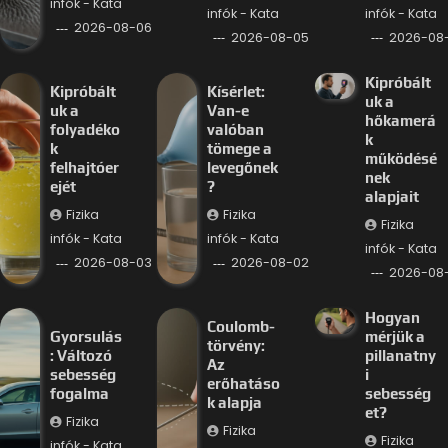
infók - Kata
infók - Kata
infók - Kata
2026-08-06
2026-08-05
2026-08
Kipróbált
Kipróbált
Kísérlet:
uk a
uk a
Van-e
hőkamerá
folyadéko
valóban
k
k
tömege a
működésé
felhajtóer
levegőnek
nek
ejét
?
alapjait
Fizika
Fizika
Fizika
infók - Kata
infók - Kata
infók - Kata
2026-08-03
2026-08-02
2026-08-
Hogyan
Coulomb-
Gyorsulás
mérjük a
törvény:
: Változó
pillanatny
Az
sebesség
i
erőhatáso
fogalma
sebesség
k alapja
et?
Fizika
Fizika
Fizika
infók - Kata