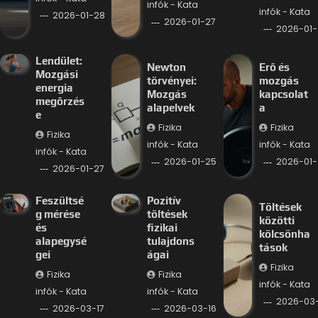
infók - Kata
infók - Kata
2026-01-28
2026-01-27
2026-01-
Lendület:
Newton
Erő és
Mozgási
törvényei:
mozgás
energia
Mozgás
kapcsolat
megőrzés
alapelvek
a
e
Fizika
Fizika
Fizika
infók - Kata
infók - Kata
infók - Kata
2026-01-25
2026-01-
2026-01-27
Feszültsé
Pozitív
Töltések
g mérése
töltések
közötti
és
fizikai
kölcsönha
alapegysé
tulajdons
tások
gei
ágai
Fizika
Fizika
Fizika
infók - Kata
infók - Kata
infók - Kata
2026-03-
2026-03-17
2026-03-16