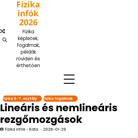
Fizika
Skip
to
infók
content
2026
Fizika
képletek,
fogalmak,
példák
röviden és
érthetően
Fizika 6-7. osztály
Fizika fogalmak
Lineáris és nemlineáris
rezgőmozgások
Fizika infók - Kata
2026-01-29