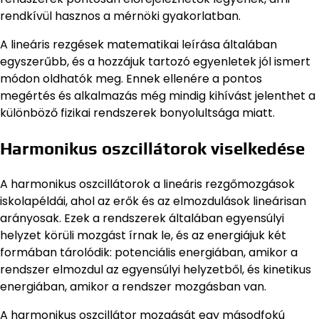
rendkívül hasznos a mérnöki gyakorlatban.
A lineáris rezgések matematikai leírása általában
egyszerűbb, és a hozzájuk tartozó egyenletek jól ismert
módon oldhatók meg. Ennek ellenére a pontos
megértés és alkalmazás még mindig kihívást jelenthet a
különböző fizikai rendszerek bonyolultsága miatt.
Harmonikus oszcillátorok viselkedése
A harmonikus oszcillátorok a lineáris rezgőmozgások
iskolapéldái, ahol az erők és az elmozdulások lineárisan
arányosak. Ezek a rendszerek általában egyensúlyi
helyzet körüli mozgást írnak le, és az energiájuk két
formában tárolódik: potenciális energiában, amikor a
rendszer elmozdul az egyensúlyi helyzetből, és kinetikus
energiában, amikor a rendszer mozgásban van.
A harmonikus oszcillátor mozgását egy másodfokú