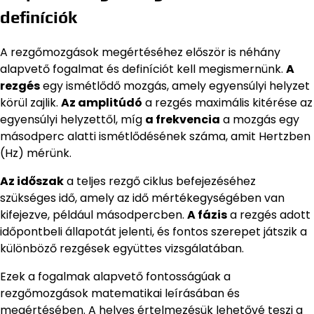
definíciók
A rezgőmozgások megértéséhez először is néhány
alapvető fogalmat és definíciót kell megismernünk.
A
rezgés
egy ismétlődő mozgás, amely egyensúlyi helyzet
körül zajlik.
Az amplitúdó
a rezgés maximális kitérése az
egyensúlyi helyzettől, míg
a frekvencia
a mozgás egy
másodperc alatti ismétlődésének száma, amit Hertzben
(Hz) mérünk.
Az időszak
a teljes rezgő ciklus befejezéséhez
szükséges idő, amely az idő mértékegységében van
kifejezve, például másodpercben.
A fázis
a rezgés adott
időpontbeli állapotát jelenti, és fontos szerepet játszik a
különböző rezgések együttes vizsgálatában.
Ezek a fogalmak alapvető fontosságúak a
rezgőmozgások matematikai leírásában és
megértésében. A helyes értelmezésük lehetővé teszi a