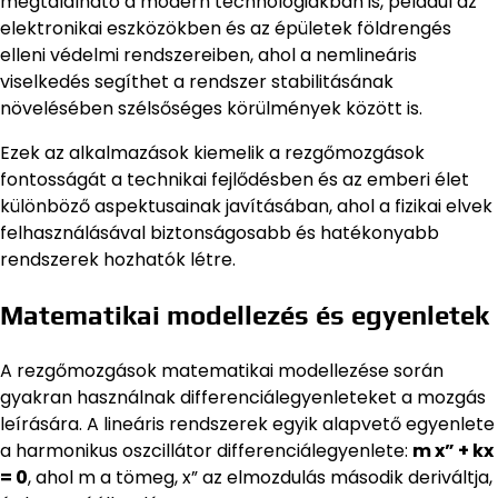
megtalálható a modern technológiákban is, például az
elektronikai eszközökben és az épületek földrengés
elleni védelmi rendszereiben, ahol a nemlineáris
viselkedés segíthet a rendszer stabilitásának
növelésében szélsőséges körülmények között is.
Ezek az alkalmazások kiemelik a rezgőmozgások
fontosságát a technikai fejlődésben és az emberi élet
különböző aspektusainak javításában, ahol a fizikai elvek
felhasználásával biztonságosabb és hatékonyabb
rendszerek hozhatók létre.
Matematikai modellezés és egyenletek
A rezgőmozgások matematikai modellezése során
gyakran használnak differenciálegyenleteket a mozgás
leírására. A lineáris rendszerek egyik alapvető egyenlete
a harmonikus oszcillátor differenciálegyenlete:
m x” + kx
= 0
, ahol m a tömeg, x” az elmozdulás második deriváltja,