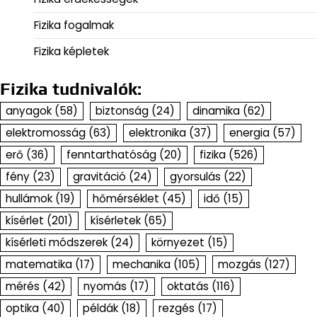
Fizika fogalmak
Fizika képletek
Fizika tudnivalók:
anyagok
(58)
biztonság
(24)
dinamika
(62)
elektromosság
(63)
elektronika
(37)
energia
(57)
erő
(36)
fenntarthatóság
(20)
fizika
(526)
fény
(23)
gravitáció
(24)
gyorsulás
(22)
hullámok
(19)
hőmérséklet
(45)
idő
(15)
kísérlet
(201)
kísérletek
(65)
kísérleti módszerek
(24)
környezet
(15)
matematika
(17)
mechanika
(105)
mozgás
(127)
mérés
(42)
nyomás
(17)
oktatás
(116)
optika
(40)
példák
(18)
rezgés
(17)