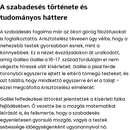
A szabadesés története és
tudományos háttere
A szabadesés fogalma már az ókori görög filozófusokat
is foglalkoztatta. Arisztotelész tévesen úgy vélte, hogy a
nehezebb testek gyorsabban esnek, mint a
könnyebbek. Ez a nézet évszázadokon át uralkodott,
amíg Galileo Galilei a 16-17. század fordulóján el nem
végezte híressé vált kísérleteit. Galilei a pisai ferde
toronyból egyszerre ejtett le eltérő tömegű testeket, és
azt találta, hogy mindkettő egyszerre éri el a talajt –
ezzel megcáfolta Arisztotelész elméletét.
Galilei felfedezései áttörést jelentettek a kísérleti fizika
fejlődésében. Ő vezette be a mozgás matematikai
leírását is, és felismerte, hogy a szabadesés
egyenletesen gyorsuló mozgás, vagyis a testek
sebessége időegységenként ugyanannyival nő.