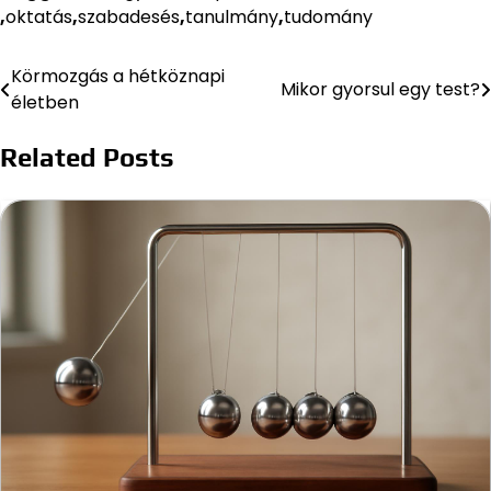
,
oktatás
,
szabadesés
,
tanulmány
,
tudomány
Körmozgás a hétköznapi
Bejegyzés
Mikor gyorsul egy test?
életben
navigáció
Related Posts