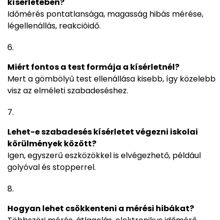
kísérletében?
Időmérés pontatlansága, magasság hibás mérése,
légellenállás, reakcióidő.
Miért fontos a test formája a kísérletnél?
Mert a gömbölyű test ellenállása kisebb, így közelebb
visz az elméleti szabadeséshez.
Lehet-e szabadesés kísérletet végezni iskolai
körülmények között?
Igen, egyszerű eszközökkel is elvégezhető, például
golyóval és stopperrel.
Hogyan lehet csökkenteni a mérési hibákat?