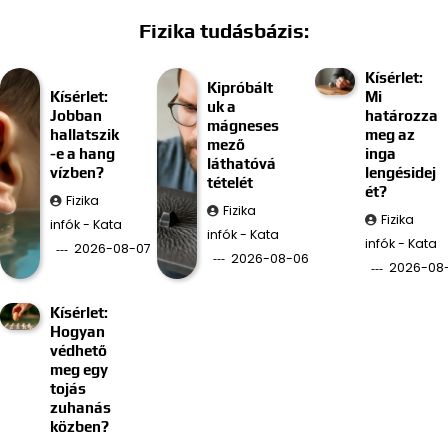
Fizika tudásbázis:
Kísérlet:
Kipróbált
Kísérlet:
Mi
uk a
Jobban
határozza
mágneses
hallatszik
meg az
mező
-e a hang
inga
láthatóvá
vízben?
lengésidej
tételét
ét?
Fizika
Fizika
Fizika
infók - Kata
infók - Kata
infók - Kata
2026-08-07
2026-08-06
2026-08
Kísérlet:
Hogyan
védhető
meg egy
tojás
zuhanás
közben?