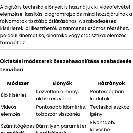
A digitális technika előnyeit is használjuk ki: videofelvétel
elemzése, lassítás, diagramrajzolás mind hozzájárulnak a
folyamatok tisztább átlátásához. A szabadeséses
kísérletek jól illeszthetők a tanmenet számos részéhez,
például kinematika, dinamika vagy statisztikai elemzés
témájához.
Oktatási módszerek összehasonlítása szabadesés
témában
Módszer
Előnyök
Hátrányok
Közvetlen élmény,
Pontosságban
Élő kísérlet
aktív részvétel
korlátok
Videós
Pontosabb időmérés,
Technikai eszköz
elemzés
többször visszanéz
igény
Elvontabb,
Számítógépes
Bármilyen paraméter
kevésbé