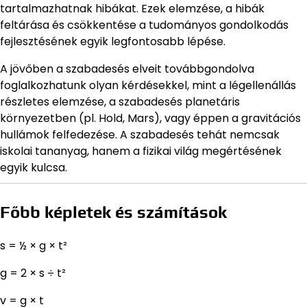
tartalmazhatnak hibákat. Ezek elemzése, a hibák
feltárása és csökkentése a tudományos gondolkodás
fejlesztésének egyik legfontosabb lépése.
A jövőben a szabadesés elveit továbbgondolva
foglalkozhatunk olyan kérdésekkel, mint a légellenállás
részletes elemzése, a szabadesés planetáris
környezetben (pl. Hold, Mars), vagy éppen a gravitációs
hullámok felfedezése. A szabadesés tehát nemcsak
iskolai tananyag, hanem a fizikai világ megértésének
egyik kulcsa.
Főbb képletek és számítások
s = ½ × g × t²
g = 2 × s ÷ t²
v = g × t