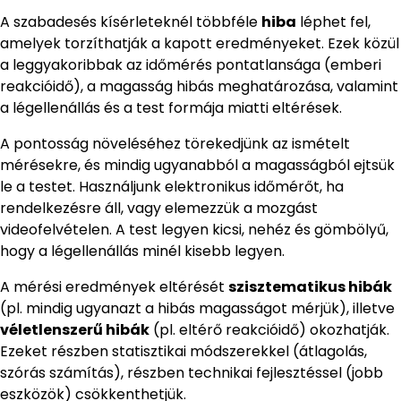
A szabadesés kísérleteknél többféle
hiba
léphet fel,
amelyek torzíthatják a kapott eredményeket. Ezek közül
a leggyakoribbak az időmérés pontatlansága (emberi
reakcióidő), a magasság hibás meghatározása, valamint
a légellenállás és a test formája miatti eltérések.
A pontosság növeléséhez törekedjünk az ismételt
mérésekre, és mindig ugyanabból a magasságból ejtsük
le a testet. Használjunk elektronikus időmérőt, ha
rendelkezésre áll, vagy elemezzük a mozgást
videofelvételen. A test legyen kicsi, nehéz és gömbölyű,
hogy a légellenállás minél kisebb legyen.
A mérési eredmények eltérését
szisztematikus hibák
(pl. mindig ugyanazt a hibás magasságot mérjük), illetve
véletlenszerű hibák
(pl. eltérő reakcióidő) okozhatják.
Ezeket részben statisztikai módszerekkel (átlagolás,
szórás számítás), részben technikai fejlesztéssel (jobb
eszközök) csökkenthetjük.