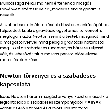
Munkássága nélkül ma nem értenénk a mozgás
törvényeit, ezért Galileit a „modern fizika atyjának” is
nevezik.
A szabadesés elmélete később Newton munkásságában
teljesedett ki, aki a gravitáció egyetemes törvényét is
megfogalmazta. Newton szerint a testek mozgását mind
a mozgástörvényei, mind pedig a gravitáció határozza
meg. Ezzel a szabadesés tudományos háttere teljessé
vált, és lehetővé vált a mozgás pontos előrejelzése,
mérés és elemzése.
Newton törvényei és a szabadesés
kapcsolata
Isaac Newton három mozgástörvénye közül a második a
legfontosabb a szabadesés szempontjából:
F = m × a
,
vagyis az erő a tömeg és a gyorsulás szorzata.