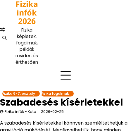
Fizika
Skip
to
infók
content
2026
Fizika
képletek,
fogalmak,
példák
röviden és
érthetően
Fizika 6-7. osztály
Fizika fogalmak
Szabadesés kísérletekkel
Fizika infók - Kata
2026-02-25
A szabadesés kísérletekkel könnyen szemléltethetjük a
gravitáció működését. Megfigyelhetjük, hogy minden