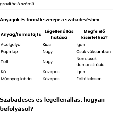
gravitáció számít.
Anyagok és formák szerepe a szabadesésben
Légellenállás
Megfelelő
Anyag/formafajta
hatása
kísérlethez?
Acélgolyó
Kicsi
Igen
Papírlap
Nagy
Csak vákuumban
Nem, csak
Toll
Nagy
demonstráció
Kő
Közepes
Igen
Műanyag labda
Közepes
Feltételesen
Szabadesés és légellenállás: hogyan
befolyásol?