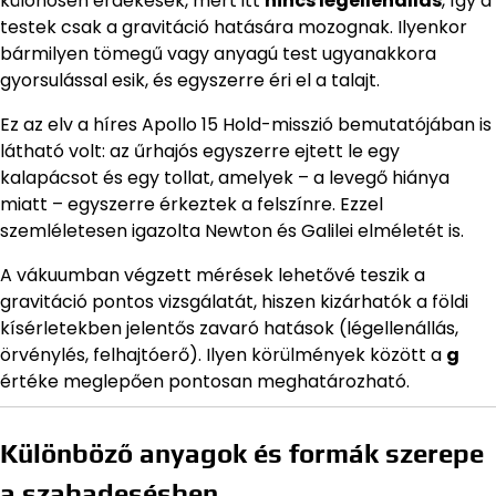
különösen érdekesek, mert itt
nincs légellenállás
, így a
testek csak a gravitáció hatására mozognak. Ilyenkor
bármilyen tömegű vagy anyagú test ugyanakkora
gyorsulással esik, és egyszerre éri el a talajt.
Ez az elv a híres Apollo 15 Hold-misszió bemutatójában is
látható volt: az űrhajós egyszerre ejtett le egy
kalapácsot és egy tollat, amelyek – a levegő hiánya
miatt – egyszerre érkeztek a felszínre. Ezzel
szemléletesen igazolta Newton és Galilei elméletét is.
A vákuumban végzett mérések lehetővé teszik a
gravitáció pontos vizsgálatát, hiszen kizárhatók a földi
kísérletekben jelentős zavaró hatások (légellenállás,
örvénylés, felhajtóerő). Ilyen körülmények között a
g
értéke meglepően pontosan meghatározható.
Különböző anyagok és formák szerepe
a szabadesésben