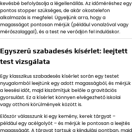
kevésbé befolyásolja a légellenállás. Az időméréshez egy
pontos stopper szükséges, de akár okostelefon
alkalmazás is megfelel. Ügyeljünk arra, hogy a
magasságot pontosan mérjük (például vonalzóval vagy
mérőszalaggal), és a test ne verődjön fel induláskor.
Egyszerű szabadesés kísérlet: leejtett
test vizsgálata
Egy klasszikus szabadesés kísérlet során egy testet
nyugalomból leejtünk egy adott magasságból, és mérjük
a leesési időt, majd kiszámítjuk belőle a gravitációs
gyorsulást. Ez a kísérlet könnyen elvégezhető iskolai
vagy otthoni körülmények között is.
Először válasszunk ki egy kemény, kerek tárgyat –
például egy acélgolyót – és mérjük le pontosan a leejtés
magasságát. A tárgyat tartsuk a kiindulási pontban, majd