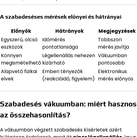
A szabadeséses mérések előnyei és hátrányai
Előnyök
Hátrányok
Megjegyzések
Egyszerű, olcsó
Időmérés
Többszöri
eszközök
pontatlansága
mérés javítja
Könnyen
Légellenállás nehezen
Vákuumban
megismételhető
kizárható
pontosabb
Alapvető fizikai
Emberi tényezők
Elektronikus
elvek
(reakcióidő, figyelem)
mérés előnyös
Szabadesés vákuumban: miért hasznos
az összehasonlítás?
A vákuumban végzett szabadesés kísérletek azért