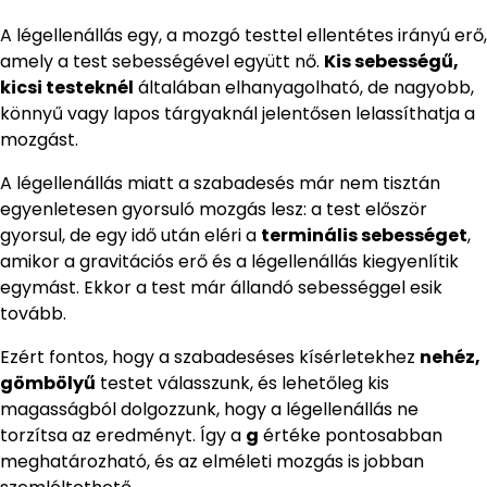
A légellenállás egy, a mozgó testtel ellentétes irányú erő,
amely a test sebességével együtt nő.
Kis sebességű,
kicsi testeknél
általában elhanyagolható, de nagyobb,
könnyű vagy lapos tárgyaknál jelentősen lelassíthatja a
mozgást.
A légellenállás miatt a szabadesés már nem tisztán
egyenletesen gyorsuló mozgás lesz: a test először
gyorsul, de egy idő után eléri a
terminális sebességet
,
amikor a gravitációs erő és a légellenállás kiegyenlítik
egymást. Ekkor a test már állandó sebességgel esik
tovább.
Ezért fontos, hogy a szabadeséses kísérletekhez
nehéz,
gömbölyű
testet válasszunk, és lehetőleg kis
magasságból dolgozzunk, hogy a légellenállás ne
torzítsa az eredményt. Így a
g
értéke pontosabban
meghatározható, és az elméleti mozgás is jobban