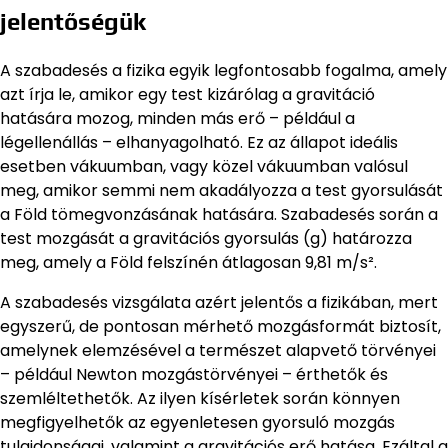
jelentőségük
A szabadesés a fizika egyik legfontosabb fogalma, amely
azt írja le, amikor egy test kizárólag a gravitáció
hatására mozog, minden más erő – például a
légellenállás – elhanyagolható. Ez az állapot ideális
esetben vákuumban, vagy közel vákuumban valósul
meg, amikor semmi nem akadályozza a test gyorsulását
a Föld tömegvonzásának hatására. Szabadesés során a
test mozgását a gravitációs gyorsulás (g) határozza
meg, amely a Föld felszínén átlagosan 9,81 m/s².
A szabadesés vizsgálata azért jelentős a fizikában, mert
egyszerű, de pontosan mérhető mozgásformát biztosít,
amelynek elemzésével a természet alapvető törvényei
– például Newton mozgástörvényei – érthetők és
szemléltethetők. Az ilyen kísérletek során könnyen
megfigyelhetők az egyenletesen gyorsuló mozgás
tulajdonságai, valamint a gravitációs erő hatása. Ezáltal a