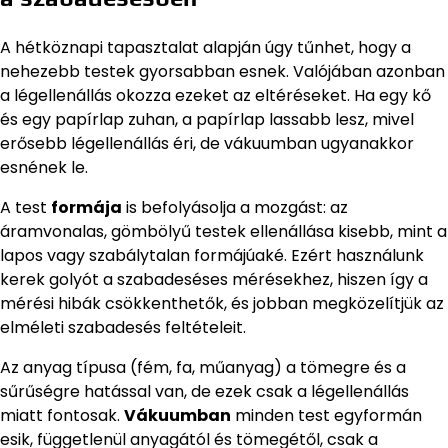
A hétköznapi tapasztalat alapján úgy tűnhet, hogy a
nehezebb testek gyorsabban esnek. Valójában azonban
a légellenállás okozza ezeket az eltéréseket. Ha egy kő
és egy papírlap zuhan, a papírlap lassabb lesz, mivel
erősebb légellenállás éri, de vákuumban ugyanakkor
esnének le.
A test
formája
is befolyásolja a mozgást: az
áramvonalas, gömbölyű testek ellenállása kisebb, mint a
lapos vagy szabálytalan formájúaké. Ezért használunk
kerek golyót a szabadeséses mérésekhez, hiszen így a
mérési hibák csökkenthetők, és jobban megközelítjük az
elméleti szabadesés feltételeit.
Az anyag típusa (fém, fa, műanyag) a tömegre és a
sűrűségre hatással van, de ezek csak a légellenállás
miatt fontosak.
Vákuumban
minden test egyformán
esik, függetlenül anyagától és tömegétől, csak a