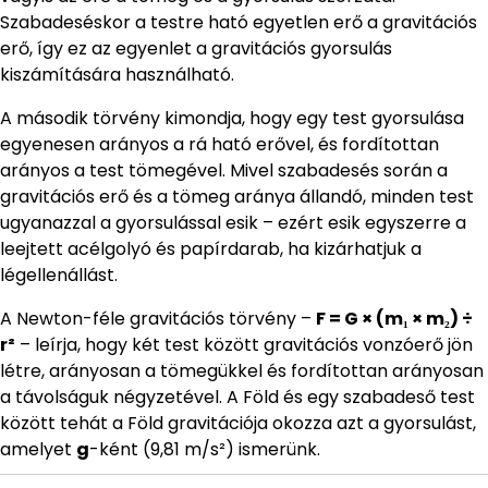
Szabadeséskor a testre ható egyetlen erő a gravitációs
erő, így ez az egyenlet a gravitációs gyorsulás
kiszámítására használható.
A második törvény kimondja, hogy egy test gyorsulása
egyenesen arányos a rá ható erővel, és fordítottan
arányos a test tömegével. Mivel szabadesés során a
gravitációs erő és a tömeg aránya állandó, minden test
ugyanazzal a gyorsulással esik – ezért esik egyszerre a
leejtett acélgolyó és papírdarab, ha kizárhatjuk a
légellenállást.
A Newton-féle gravitációs törvény –
F = G × (m₁ × m₂) ÷
r²
– leírja, hogy két test között gravitációs vonzóerő jön
létre, arányosan a tömegükkel és fordítottan arányosan
a távolságuk négyzetével. A Föld és egy szabadeső test
között tehát a Föld gravitációja okozza azt a gyorsulást,
amelyet
g
-ként (9,81 m/s²) ismerünk.