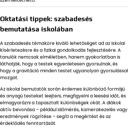
szemléltethető.
Oktatási tippek: szabadesés
bemutatása iskolában
A szabadesés témaköre kiváló lehetőséget ad az iskolai
kísérletezésre és a fizikai gondolkodás fejlesztésére. A
tanulók nemcsak elméletben, hanem gyakorlatban is
láthatják, hogy a testek egyenletesen gyorsulnak, és
hogy a gravitáció minden testet ugyanolyan gyorsulással
mozgat.
Az iskolai bemutatók során érdemes különböző formájú
és anyagú testeket leejteni, megfigyelni a leesési időt, és
elmagyarázni a tapasztalt különbségek okát. A diákok
aktív bevonása – például időmérés, kamerakezelés vagy
eredmények rögzítése – segíti a megértést és az
érdeklődés fenntartását.