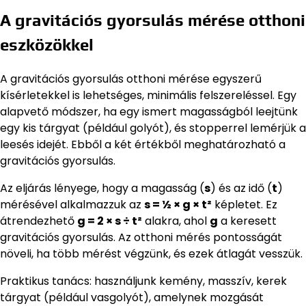
A gravitációs gyorsulás mérése otthoni
eszközökkel
A gravitációs gyorsulás otthoni mérése egyszerű
kísérletekkel is lehetséges, minimális felszereléssel. Egy
alapvető módszer, ha egy ismert magasságból leejtünk
egy kis tárgyat (például golyót), és stopperrel lemérjük a
leesés idejét. Ebből a két értékből meghatározható a
gravitációs gyorsulás.
Az eljárás lényege, hogy a magasság (
s
) és az idő (
t
)
mérésével alkalmazzuk az
s = ½ × g × t²
képletet. Ez
átrendezhető
g = 2 × s ÷ t²
alakra, ahol
g
a keresett
gravitációs gyorsulás. Az otthoni mérés pontosságát
növeli, ha több mérést végzünk, és ezek átlagát vesszük.
Praktikus tanács: használjunk kemény, masszív, kerek
tárgyat (például vasgolyót), amelynek mozgását