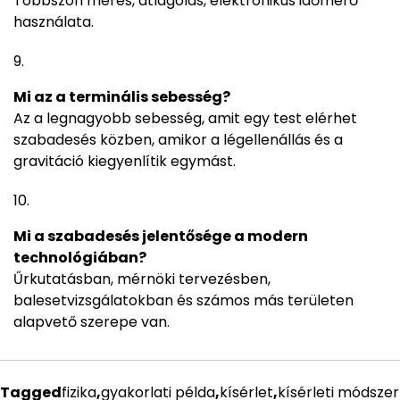
Többszöri mérés, átlagolás, elektronikus időmérő
használata.
Mi az a terminális sebesség?
Az a legnagyobb sebesség, amit egy test elérhet
szabadesés közben, amikor a légellenállás és a
gravitáció kiegyenlítik egymást.
Mi a szabadesés jelentősége a modern
technológiában?
Űrkutatásban, mérnöki tervezésben,
balesetvizsgálatokban és számos más területen
alapvető szerepe van.
Tagged
fizika
,
gyakorlati példa
,
kísérlet
,
kísérleti módszer