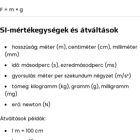
F = m × g
SI-mértékegységek és átváltások
hosszúság: méter (m), centiméter (cm), milliméter
(mm)
idő: másodperc (s), ezredmásodperc (ms)
gyorsulás: méter per szekundum négyzet (m/s²)
tömeg: kilogramm (kg), gramm (g), milligramm
(mg)
erő: newton (N)
Átváltások példák:
1 m = 100 cm