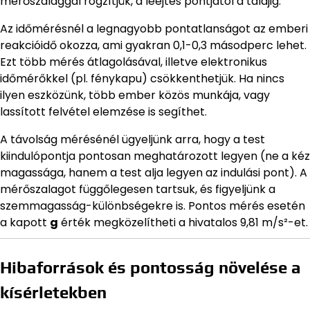
mérőszalaggal rögzítjük, a leejtés pontjától a talajig.
Az időmérésnél a legnagyobb pontatlanságot az emberi
reakcióidő okozza, ami gyakran 0,1-0,3 másodperc lehet.
Ezt több mérés átlagolásával, illetve elektronikus
időmérőkkel (pl. fénykapu) csökkenthetjük. Ha nincs
ilyen eszközünk, több ember közös munkája, vagy
lassított felvétel elemzése is segíthet.
A távolság mérésénél ügyeljünk arra, hogy a test
kiindulópontja pontosan meghatározott legyen (ne a kéz
magassága, hanem a test alja legyen az indulási pont). A
mérőszalagot függőlegesen tartsuk, és figyeljünk a
szemmagasság-különbségekre is. Pontos mérés esetén
a kapott
g
érték megközelítheti a hivatalos 9,81 m/s²-et.
Hibaforrások és pontosság növelése a
kísérletekben