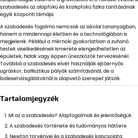
szabadesés az alapfokú és középfokú fizika tanításának
egyik központi témája.
A szabadesés fogalma nemcsak az iskolai tananyagban,
hanem a mindennapi életben és a technológiában is
megjelenik. Például a mérnöki gyakorlatban a zuhanó
testek viselkedésének ismerete elengedhetetlen az
épületek, hidak vagy éppen űreszközök tervezésénél.
Továbbá a szabadesés elvét használják ejtőernyős
ugráskor, ballisztikus pályák számításánál, de a
balesetvizsgálatoknál is alapvető szerepet játszik.
Tartalomjegyzék
Mi az a szabadesés? Alapfogalmak és jelentőségük
A szabadesés története és tudományos háttere
Newton törvényei és a szabadesés kapcsolata