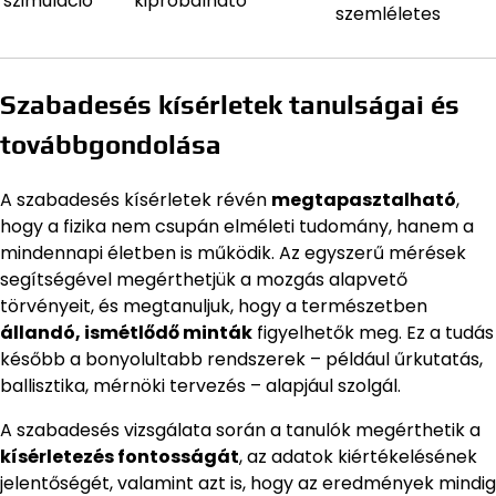
szimuláció
kipróbálható
szemléletes
Szabadesés kísérletek tanulságai és
továbbgondolása
A szabadesés kísérletek révén
megtapasztalható
,
hogy a fizika nem csupán elméleti tudomány, hanem a
mindennapi életben is működik. Az egyszerű mérések
segítségével megérthetjük a mozgás alapvető
törvényeit, és megtanuljuk, hogy a természetben
állandó, ismétlődő minták
figyelhetők meg. Ez a tudás
később a bonyolultabb rendszerek – például űrkutatás,
ballisztika, mérnöki tervezés – alapjául szolgál.
A szabadesés vizsgálata során a tanulók megérthetik a
kísérletezés fontosságát
, az adatok kiértékelésének
jelentőségét, valamint azt is, hogy az eredmények mindig