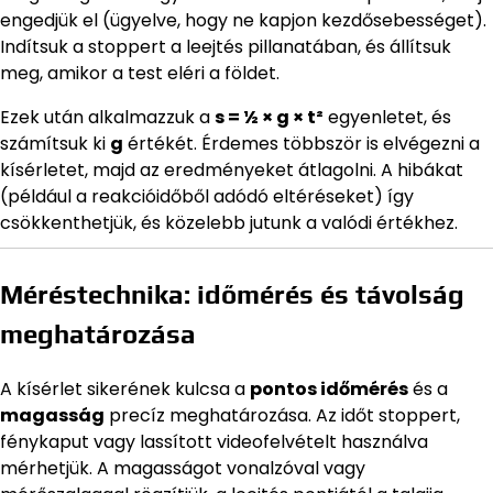
engedjük el (ügyelve, hogy ne kapjon kezdősebességet).
Indítsuk a stoppert a leejtés pillanatában, és állítsuk
meg, amikor a test eléri a földet.
Ezek után alkalmazzuk a
s = ½ × g × t²
egyenletet, és
számítsuk ki
g
értékét. Érdemes többször is elvégezni a
kísérletet, majd az eredményeket átlagolni. A hibákat
(például a reakcióidőből adódó eltéréseket) így
csökkenthetjük, és közelebb jutunk a valódi értékhez.
Méréstechnika: időmérés és távolság
meghatározása
A kísérlet sikerének kulcsa a
pontos időmérés
és a
magasság
precíz meghatározása. Az időt stoppert,
fénykaput vagy lassított videofelvételt használva
mérhetjük. A magasságot vonalzóval vagy