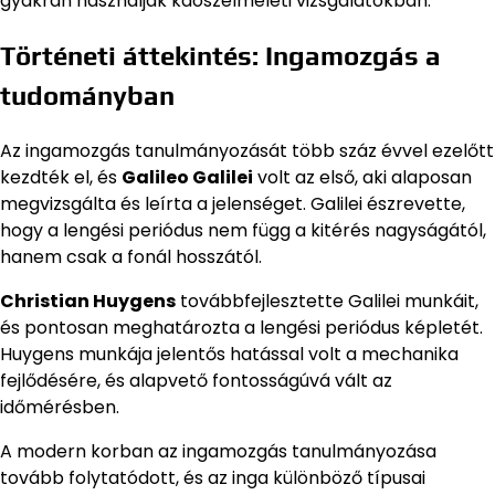
gyakran használják káoszelméleti vizsgálatokban.
Történeti áttekintés: Ingamozgás a
tudományban
Az ingamozgás tanulmányozását több száz évvel ezelőtt
kezdték el, és
Galileo Galilei
volt az első, aki alaposan
megvizsgálta és leírta a jelenséget. Galilei észrevette,
hogy a lengési periódus nem függ a kitérés nagyságától,
hanem csak a fonál hosszától.
Christian Huygens
továbbfejlesztette Galilei munkáit,
és pontosan meghatározta a lengési periódus képletét.
Huygens munkája jelentős hatással volt a mechanika
fejlődésére, és alapvető fontosságúvá vált az
időmérésben.
A modern korban az ingamozgás tanulmányozása
tovább folytatódott, és az inga különböző típusai