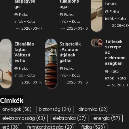
alapegysé
tulajdons
tások
gei
ágai
Fizika
Fizika
Fizika
infók - Kata
infók - Kata
infók - Kata
2026-03-
2026-03-17
2026-03-16
Töltések
Ellenállás
Szigetelők
szerepe
fajtái:
: Az áram
az
Változó
útjának
elektromo
és fix
gátlói
sságban
Fizika
Fizika
Fizika
infók - Kata
infók - Kata
infók - Kata
2026-03-16
2026-03-16
2026-03-
Címkék
anyagok
(58)
biztonság
(24)
dinamika
(62)
elektromosság
(63)
elektronika
(37)
energia
(57)
erő
(36)
fenntarthatóság
(20)
fizika
(526)