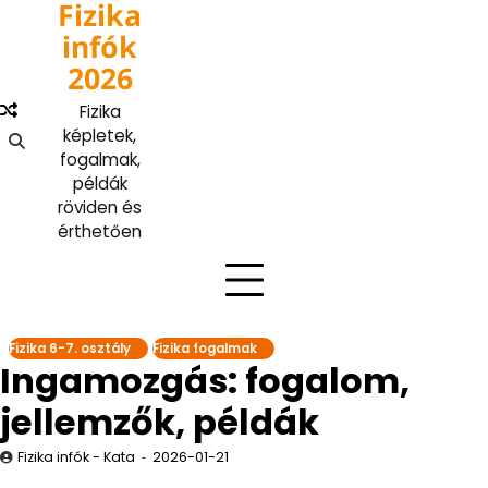
Fizika
Skip
to
infók
content
2026
Fizika
képletek,
fogalmak,
példák
röviden és
érthetően
Fizika 6-7. osztály
Fizika fogalmak
Ingamozgás: fogalom,
jellemzők, példák
Fizika infók - Kata
2026-01-21