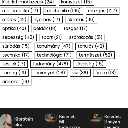
kísérleti módszerek
(24)
környezet
(15)
matematika
(17)
mechanika
(105)
mozgás
(127)
mérés
(42)
nyomás
(17)
oktatás
(116)
optika
(40)
példák
(18)
rezgés
(17)
sebesség
(45)
sport
(21)
szórakozás
(51)
súrlódás
(15)
tanulmány
(47)
tanulás
(42)
technika
(17)
technológia
(71)
természet
(52)
testek
(17)
tudomány
(478)
távolság
(15)
tömeg
(19)
törvények
(28)
víz
(36)
áram
(18)
áramkör
(19)
Kísérlet:
Kísérlet:
Kipróbált
Mi
Hogyan
uk a
határozza
védhető