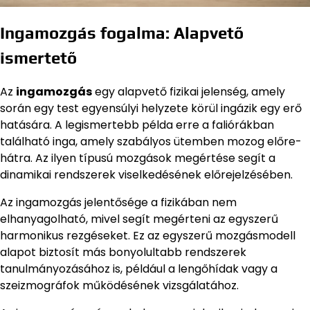
Ingamozgás fogalma: Alapvető
ismertető
Az
ingamozgás
egy alapvető fizikai jelenség, amely
során egy test egyensúlyi helyzete körül ingázik egy erő
hatására. A legismertebb példa erre a faliórákban
található inga, amely szabályos ütemben mozog előre-
hátra. Az ilyen típusú mozgások megértése segít a
dinamikai rendszerek viselkedésének előrejelzésében.
Az ingamozgás jelentősége a fizikában nem
elhanyagolható, mivel segít megérteni az egyszerű
harmonikus rezgéseket. Ez az egyszerű mozgásmodell
alapot biztosít más bonyolultabb rendszerek
tanulmányozásához is, például a lengőhídak vagy a
szeizmográfok működésének vizsgálatához.