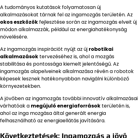
A tudományos kutatások folyamatosan új
alkalmazásokat tárnak fel az ingamozgás területén. Az
okos eszközök
fejlesztése során az ingamozgás elveit új
módon alkalmazzák, például az energiahatékonyság
növelésére.
Az ingamozgás inspirációt nyújt az új
robotikai
alkalmazások
tervezéséhez is, ahol a mozgás
stabilitása és pontossága kiemelt jelentőségű. Az
ingamozgás alapelveinek alkalmazása révén a robotok
képesek lesznek hatékonyabban navigálni különböző
környezetekben.
A jövőben az ingamozgás további innovatív alkalmazásai
várhatóak a
megújuló energiaforrások
területén is,
ahol az inga mozgása által generált energia
felhasználható az energiaellátás javítására.
Következtetések: Ingamozgás a jövő