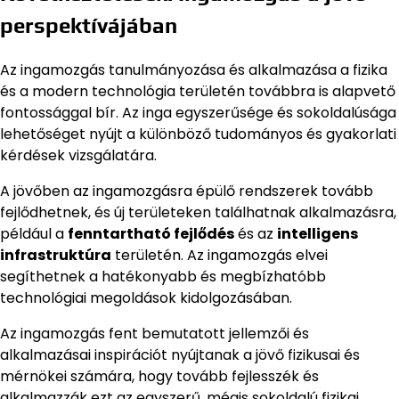
perspektívájában
Az ingamozgás tanulmányozása és alkalmazása a fizika
és a modern technológia területén továbbra is alapvető
fontossággal bír. Az inga egyszerűsége és sokoldalúsága
lehetőséget nyújt a különböző tudományos és gyakorlati
kérdések vizsgálatára.
A jövőben az ingamozgásra épülő rendszerek tovább
fejlődhetnek, és új területeken találhatnak alkalmazásra,
például a
fenntartható fejlődés
és az
intelligens
infrastruktúra
területén. Az ingamozgás elvei
segíthetnek a hatékonyabb és megbízhatóbb
technológiai megoldások kidolgozásában.
Az ingamozgás fent bemutatott jellemzői és
alkalmazásai inspirációt nyújtanak a jövő fizikusai és
mérnökei számára, hogy tovább fejlesszék és
alkalmazzák ezt az egyszerű, mégis sokoldalú fizikai