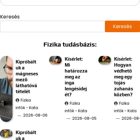
Keresés
Keresés
Fizika tudásbázis:
Kísérlet:
Kísérlet:
Kipróbált
Mi
Hogyan
uk a
határozza
védhető
mágneses
meg az
meg egy
mező
inga
tojás
láthatóvá
lengésidej
zuhanás
tételét
ét?
közben?
Fizika
Fizika
Fizika
infók - Kata
infók - Kata
infók - Kata
2026-08-06
2026-08-05
2026-08
Kipróbált
uk a