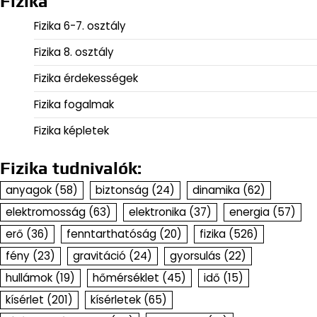
Fizika
Fizika 6-7. osztály
Fizika 8. osztály
Fizika érdekességek
Fizika fogalmak
Fizika képletek
Fizika tudnivalók:
anyagok
(58)
biztonság
(24)
dinamika
(62)
elektromosság
(63)
elektronika
(37)
energia
(57)
erő
(36)
fenntarthatóság
(20)
fizika
(526)
fény
(23)
gravitáció
(24)
gyorsulás
(22)
hullámok
(19)
hőmérséklet
(45)
idő
(15)
kísérlet
(201)
kísérletek
(65)