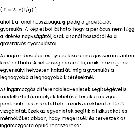
( T = 2π √(L/g) )
ahol
L
a fonál hosszúsága,
g
pedig a gravitációs
gyorsulás. A képletből látható, hogy a periódus nem függ
a kitérés nagyságától, csak a fonál hosszától és a
gravitációs gyorsulástól.
Az inga sebessége és gyorsulása a mozgás során szintén
kiszámítható. A sebesség maximális, amikor az inga az
egyensúlyi helyzeten halad át, míg a gyorsulás a
legnagyobb a legnagyobb kitéréseknél.
Az ingamozgás differenciálegyenletek segítségével is
modellezhető, amelyek lehetővé teszik a mozgás
pontosabb és összetettebb rendszerekben történő
vizsgálatát. Ezek az egyenletek segítik a fizikusokat és
mérnököket abban, hogy megértsék és tervezzék az
ingamozgásra épülő rendszereket.