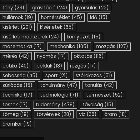
fény
(23)
gravitáció
(24)
gyorsulás
(22)
hullámok
(19)
hőmérséklet
(45)
idő
(15)
kísérlet
(201)
kísérletek
(65)
kísérleti módszerek
(24)
környezet
(15)
matematika
(17)
mechanika
(105)
mozgás
(127)
mérés
(42)
nyomás
(17)
oktatás
(116)
optika
(40)
példák
(18)
rezgés
(17)
sebesség
(45)
sport
(21)
szórakozás
(51)
súrlódás
(15)
tanulmány
(47)
tanulás
(42)
technika
(17)
technológia
(71)
természet
(52)
testek
(17)
tudomány
(478)
távolság
(15)
tömeg
(19)
törvények
(28)
víz
(36)
áram
(18)
áramkör
(19)