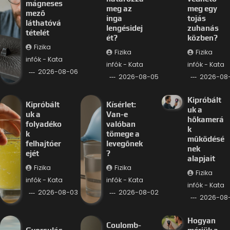
mágneses
meg az
meg egy
mező
inga
tojás
láthatóvá
lengésidej
zuhanás
tételét
ét?
közben?
Fizika
Fizika
Fizika
infók - Kata
infók - Kata
infók - Kata
2026-08-06
2026-08-05
2026-08
Kipróbált
Kipróbált
Kísérlet:
uk a
uk a
Van-e
hőkamerá
folyadéko
valóban
k
k
tömege a
működésé
felhajtóer
levegőnek
nek
ejét
?
alapjait
Fizika
Fizika
Fizika
infók - Kata
infók - Kata
infók - Kata
2026-08-03
2026-08-02
2026-08-
Hogyan
Coulomb-