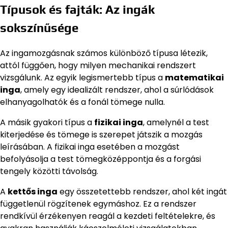
Típusok és fajták: Az ingák
sokszínűsége
Az ingamozgásnak számos különböző típusa létezik,
attól függően, hogy milyen mechanikai rendszert
vizsgálunk. Az egyik legismertebb típus a
matematikai
inga
, amely egy idealizált rendszer, ahol a súrlódások
elhanyagolhatók és a fonál tömege nulla.
A másik gyakori típus a
fizikai inga
, amelynél a test
kiterjedése és tömege is szerepet játszik a mozgás
leírásában. A fizikai inga esetében a mozgást
befolyásolja a test tömegközéppontja és a forgási
tengely közötti távolság.
A
kettős inga
egy összetettebb rendszer, ahol két ingát
függetlenül rögzítenek egymáshoz. Ez a rendszer
rendkívül érzékenyen reagál a kezdeti feltételekre, és