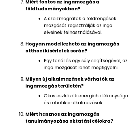
Miért fontos az ingamozgás a
földtudományokban?
A szeizmográfok a földrengések
mozgását regisztrálják az inga
elveinek felhasználásával.
Hogyan modellezhető az ingamozgás
otthoni kísérletek során?
Egy fonál és egy súly segítségével, az
inga mozgását lehet megfigyelni.
Milyen új alkalmazások várhatók az
ingamozgás területén?
Okos eszközök energiahatékonysága
és robotikai alkalmazások.
Miért hasznos az ingamozgás
tanulmányozása oktatási célokra?