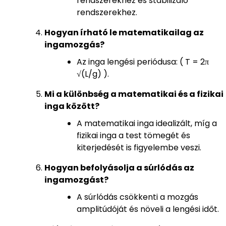
rendszerekhez és stabilizáló
rendszerekhez.
Hogyan írható le matematikailag az
ingamozgás?
Az inga lengési periódusa: ( T = 2π
√(L/g) ).
Mi a különbség a matematikai és a fizikai
inga között?
A matematikai inga idealizált, míg a
fizikai inga a test tömegét és
kiterjedését is figyelembe veszi.
Hogyan befolyásolja a súrlódás az
ingamozgást?
A súrlódás csökkenti a mozgás
amplitúdóját és növeli a lengési időt.