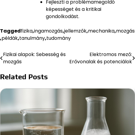
Fejleszti a problémamegoldó
képességet és a kritikai
gondolkodást.
Tagged
fizika
,
ingamozgás
,
jellemzők
,
mechanika
,
mozgás
,
példák
,
tanulmány
,
tudomány
Fizikai alapok: Sebesség és
Elektromos mező:
Bejegyzés
mozgás
Erővonalak és potenciálok
navigáció
Related Posts