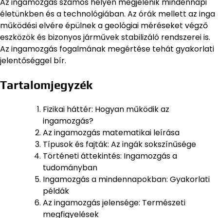
Az ingamozgás számos helyen megjelenik mindennapi
életünkben és a technológiában. Az órák mellett az inga
működési elvére épülnek a geológiai méréseket végző
eszközök és bizonyos járművek stabilizáló rendszerei is.
Az ingamozgás fogalmának megértése tehát gyakorlati
jelentőséggel bír.
Tartalomjegyzék
Fizikai háttér: Hogyan működik az
ingamozgás?
Az ingamozgás matematikai leírása
Típusok és fajták: Az ingák sokszínűsége
Történeti áttekintés: Ingamozgás a
tudományban
Ingamozgás a mindennapokban: Gyakorlati
példák
Az ingamozgás jelensége: Természeti
megfigyelések