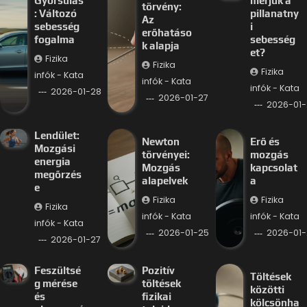
Gyorsulás
mérjük a
törvény:
: Változó
pillanatny
Az
sebesség
i
erőhatáso
fogalma
sebesség
k alapja
et?
Fizika
Fizika
Fizika
infók - Kata
infók - Kata
infók - Kata
2026-01-28
2026-01-27
2026-01-
Lendület:
Newton
Erő és
Mozgási
törvényei:
mozgás
energia
Mozgás
kapcsolat
megőrzés
alapelvek
a
e
Fizika
Fizika
Fizika
infók - Kata
infók - Kata
infók - Kata
2026-01-25
2026-01-
2026-01-27
Feszültsé
Pozitív
Töltések
g mérése
töltések
közötti
és
fizikai
kölcsönha