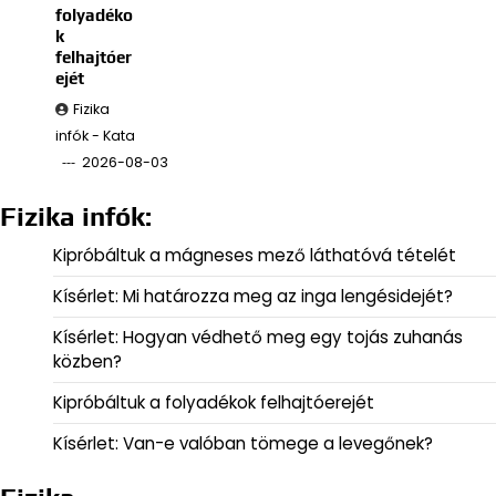
folyadéko
k
felhajtóer
ejét
Fizika
infók - Kata
2026-08-03
Fizika infók:
Kipróbáltuk a mágneses mező láthatóvá tételét
Kísérlet: Mi határozza meg az inga lengésidejét?
Kísérlet: Hogyan védhető meg egy tojás zuhanás
közben?
Kipróbáltuk a folyadékok felhajtóerejét
Kísérlet: Van-e valóban tömege a levegőnek?