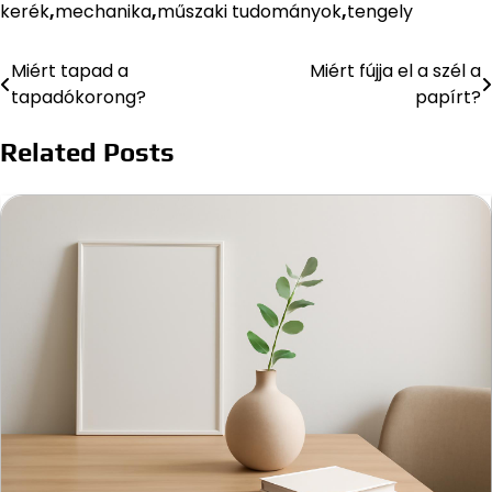
kerék
,
mechanika
,
műszaki tudományok
,
tengely
Miért tapad a
Miért fújja el a szél a
Bejegyzés
tapadókorong?
papírt?
navigáció
Related Posts