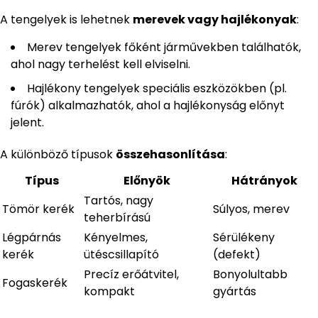
A tengelyek is lehetnek
merevek vagy hajlékonyak
:
Merev tengelyek főként járművekben találhatók,
ahol nagy terhelést kell elviselni.
Hajlékony tengelyek speciális eszközökben (pl.
fúrók) alkalmazhatók, ahol a hajlékonyság előnyt
jelent.
A különböző típusok
összehasonlítása
:
Típus
Előnyök
Hátrányok
Tartós, nagy
Tömör kerék
Súlyos, merev
teherbírású
Légpárnás
Kényelmes,
Sérülékeny
kerék
ütéscsillapító
(defekt)
Precíz erőátvitel,
Bonyolultabb
Fogaskerék
kompakt
gyártás