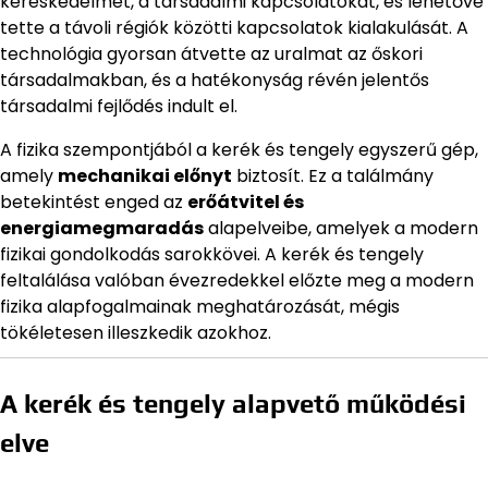
kereskedelmet, a társadalmi kapcsolatokat, és lehetővé
tette a távoli régiók közötti kapcsolatok kialakulását. A
technológia gyorsan átvette az uralmat az őskori
társadalmakban, és a hatékonyság révén jelentős
társadalmi fejlődés indult el.
A fizika szempontjából a kerék és tengely egyszerű gép,
amely
mechanikai előnyt
biztosít. Ez a találmány
betekintést enged az
erőátvitel és
energiamegmaradás
alapelveibe, amelyek a modern
fizikai gondolkodás sarokkövei. A kerék és tengely
feltalálása valóban évezredekkel előzte meg a modern
fizika alapfogalmainak meghatározását, mégis
tökéletesen illeszkedik azokhoz.
A kerék és tengely alapvető működési
elve