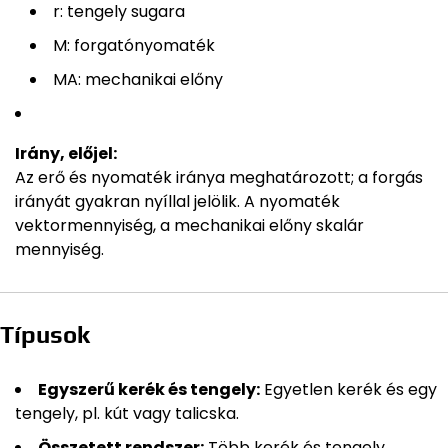
r: tengely sugara
M: forgatónyomaték
MA: mechanikai előny
Irány, előjel:
Az erő és nyomaték iránya meghatározott; a forgás
irányát gyakran nyíllal jelölik. A nyomaték
vektormennyiség, a mechanikai előny skalár
mennyiség.
Típusok
Egyszerű kerék és tengely:
Egyetlen kerék és egy
tengely, pl. kút vagy talicska.
Összetett rendszer:
Több kerék és tengely