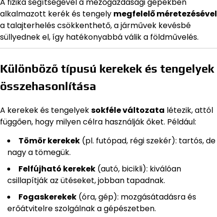
A fizika segítségével a mezőgazdasági gépekben
alkalmazott kerék és tengely
megfelelő méretezésével
a talajterhelés csökkenthető, a járművek kevésbé
süllyednek el, így hatékonyabbá válik a földművelés.
Különböző típusú kerekek és tengelyek
összehasonlítása
A kerekek és tengelyek
sokféle változata
létezik, attól
függően, hogy milyen célra használják őket. Például:
Tömör kerekek
(pl. futópad, régi szekér): tartós, de
nagy a tömegük.
Felfújható kerekek
(autó, bicikli): kiválóan
csillapítják az ütéseket, jobban tapadnak.
Fogaskerekek
(óra, gép): mozgásátadásra és
erőátvitelre szolgálnak a gépészetben.