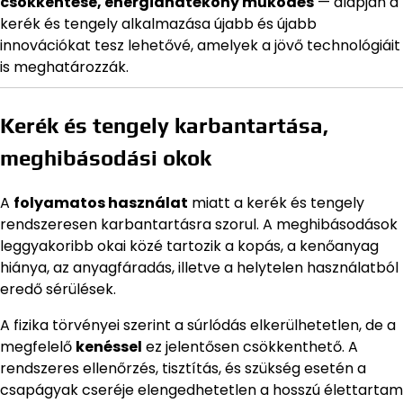
csökkentése, energiahatékony működés
— alapján a
kerék és tengely alkalmazása újabb és újabb
innovációkat tesz lehetővé, amelyek a jövő technológiáit
is meghatározzák.
Kerék és tengely karbantartása,
meghibásodási okok
A
folyamatos használat
miatt a kerék és tengely
rendszeresen karbantartásra szorul. A meghibásodások
leggyakoribb okai közé tartozik a kopás, a kenőanyag
hiánya, az anyagfáradás, illetve a helytelen használatból
eredő sérülések.
A fizika törvényei szerint a súrlódás elkerülhetetlen, de a
megfelelő
kenéssel
ez jelentősen csökkenthető. A
rendszeres ellenőrzés, tisztítás, és szükség esetén a
csapágyak cseréje elengedhetetlen a hosszú élettartam