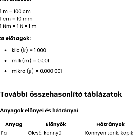
1 m = 100 cm
1 cm = 10 mm
1 Nm = 1 N × 1 m
SI előtagok:
kilo (k) = 1 000
milli (m) = 0,001
mikro (μ) = 0,000 001
További összehasonlító táblázatok
Anyagok előnyei és hátrányai
Anyag
Előnyök
Hátrányok
Fa
Olcsó, könnyű
Könnyen törik, kopik