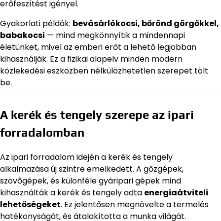
erőfeszítést igényel.
Gyakorlati példák:
bevásárlókocsi, bőrönd görgőkkel,
babakocsi
— mind megkönnyítik a mindennapi
életünket, mivel az emberi erőt a lehető legjobban
kihasználják. Ez a fizikai alapelv minden modern
közlekedési eszközben nélkülözhetetlen szerepet tölt
be.
A kerék és tengely szerepe az ipari
forradalomban
Az ipari forradalom idején a kerék és tengely
alkalmazása új szintre emelkedett. A gőzgépek,
szövőgépek, és különféle gyáripari gépek mind
kihasználták a kerék és tengely adta
energiaátviteli
lehetőségeket
. Ez jelentősen megnövelte a termelés
hatékonyságát, és átalakította a munka világát.