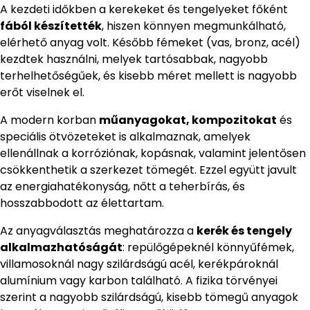
A kezdeti időkben a kerekeket és tengelyeket főként
fából készítették
, hiszen könnyen megmunkálható,
elérhető anyag volt. Később fémeket (vas, bronz, acél)
kezdtek használni, melyek tartósabbak, nagyobb
terhelhetőségűek, és kisebb méret mellett is nagyobb
erőt viselnek el.
A modern korban
műanyagokat, kompozitokat
és
speciális ötvözeteket is alkalmaznak, amelyek
ellenállnak a korróziónak, kopásnak, valamint jelentősen
csökkenthetik a szerkezet tömegét. Ezzel együtt javult
az energiahatékonyság, nőtt a teherbírás, és
hosszabbodott az élettartam.
Az anyagválasztás meghatározza a
kerék és tengely
alkalmazhatóságát
: repülőgépeknél könnyűfémek,
villamosoknál nagy szilárdságú acél, kerékpároknál
alumínium vagy karbon található. A fizika törvényei
szerint a nagyobb szilárdságú, kisebb tömegű anyagok