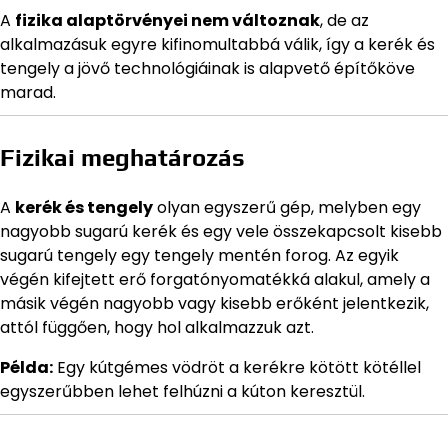
A
fizika alaptörvényei nem változnak
, de az
alkalmazásuk egyre kifinomultabbá válik, így a kerék és
tengely a jövő technológiáinak is alapvető építőköve
marad.
Fizikai meghatározás
A
kerék és tengely
olyan egyszerű gép, melyben egy
nagyobb sugarú kerék és egy vele összekapcsolt kisebb
sugarú tengely egy tengely mentén forog. Az egyik
végén kifejtett erő forgatónyomatékká alakul, amely a
másik végén nagyobb vagy kisebb erőként jelentkezik,
attól függően, hogy hol alkalmazzuk azt.
Példa:
Egy kútgémes vödröt a kerékre kötött kötéllel
egyszerűbben lehet felhúzni a kúton keresztül.