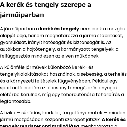
A kerék és tengely szerepe a
járműiparban
A járműiparban a
kerék és tengely
nem csak a mozgás
alapját adja, hanem meghatározza a jármű stabilitását,
gyorsulását, irányíthatóságát és biztonságát is. Az
autókban a hajtótengely, a kormányzott tengelyek, a
felfüggesztés mind ezen az elven működnek.
A különféle járművek különböző kerék- és
tengelykialakításokat használnak, a sebesség, a terhelés
és a környezeti feltételek függvényében. Például egy
sportautó esetén az alacsony tömegű, erős anyagok
előtérbe kerülnek, míg egy teherautónál a teherbírás a
legfontosabb.
A fizika — súrlódás, lendület, forgatónyomaték — minden
jármű mozgásában központi szerepet játszik.
A kerék és
tengely rendszer optimalizálása
meghatározza a