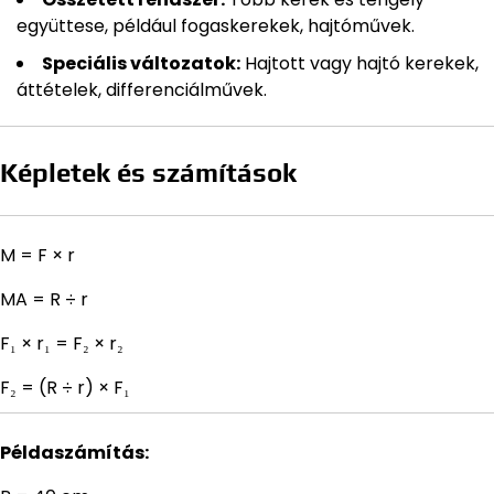
együttese, például fogaskerekek, hajtóművek.
Speciális változatok:
Hajtott vagy hajtó kerekek,
áttételek, differenciálművek.
Képletek és számítások
M = F × r
MA = R ÷ r
F₁ × r₁ = F₂ × r₂
F₂ = (R ÷ r) × F₁
Példaszámítás: