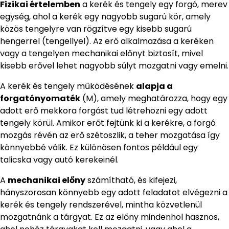
Fizikai értelemben
a kerék és tengely egy forgó, merev
egység, ahol a kerék egy nagyobb sugarú kör, amely
közös tengelyre van rögzítve egy kisebb sugarú
hengerrel (tengellyel). Az erő alkalmazása a keréken
vagy a tengelyen mechanikai előnyt biztosít, mivel
kisebb erővel lehet nagyobb súlyt mozgatni vagy emelni.
A kerék és tengely működésének
alapja a
forgatónyomaték
(M), amely meghatározza, hogy egy
adott erő mekkora forgást tud létrehozni egy adott
tengely körül. Amikor erőt fejtünk ki a kerékre, a forgó
mozgás révén az erő szétoszlik, a teher mozgatása így
könnyebbé válik. Ez különösen fontos például egy
talicska vagy autó kerekeinél.
A
mechanikai előny
számítható, és kifejezi,
hányszorosan könnyebb egy adott feladatot elvégezni a
kerék és tengely rendszerével, mintha közvetlenül
mozgatnánk a tárgyat. Ez az előny mindenhol hasznos,