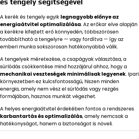
és tengely segítségével
A kerék és tengely egyik
legnagyobb előnye az
energiaátvitel optimalizálása
. Az erőkar elve alapján
a kerékre kifejtett erő könnyedén, többszörösen
továbbítható a tengelyre — vagy fordítva — így az
emberi munka sokszorosan hatékonyabbá válik.
A tengelyek méretezése, a csapágyak választása, a
súrlódás csökkentése mind hozzájárul ahhoz, hogy a
mechanikai veszteségek minimálisak legyenek
. Ipari
környezetben ez kulcsfontosságú, hiszen minden
energia, amely nem vész el súrlódás vagy rezgés
formájában, hasznos munkát végezhet.
A helyes energiaátvitel érdekében fontos a rendszeres
karbantartás és optimalizálás
, amely nemcsak a
hatékonyságot, hanem a biztonságot is növeli.