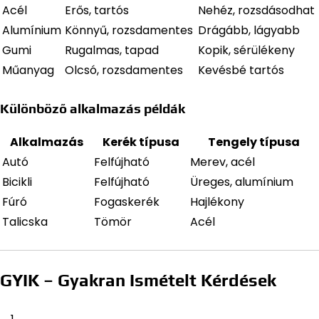
Acél
Erős, tartós
Nehéz, rozsdásodhat
Alumínium
Könnyű, rozsdamentes
Drágább, lágyabb
Gumi
Rugalmas, tapad
Kopik, sérülékeny
Műanyag
Olcsó, rozsdamentes
Kevésbé tartós
Különböző alkalmazás példák
Alkalmazás
Kerék típusa
Tengely típusa
Autó
Felfújható
Merev, acél
Bicikli
Felfújható
Üreges, alumínium
Fúró
Fogaskerék
Hajlékony
Talicska
Tömör
Acél
GYIK – Gyakran Ismételt Kérdések