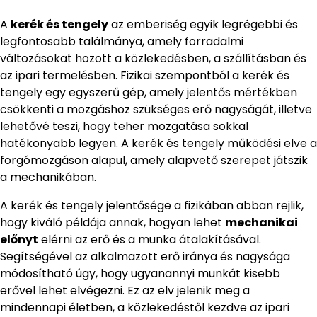
A
kerék és tengely
az emberiség egyik legrégebbi és
legfontosabb találmánya, amely forradalmi
változásokat hozott a közlekedésben, a szállításban és
az ipari termelésben. Fizikai szempontból a kerék és
tengely egy egyszerű gép, amely jelentős mértékben
csökkenti a mozgáshoz szükséges erő nagyságát, illetve
lehetővé teszi, hogy teher mozgatása sokkal
hatékonyabb legyen. A kerék és tengely működési elve a
forgómozgáson alapul, amely alapvető szerepet játszik
a mechanikában.
A kerék és tengely jelentősége a fizikában abban rejlik,
hogy kiváló példája annak, hogyan lehet
mechanikai
előnyt
elérni az erő és a munka átalakításával.
Segítségével az alkalmazott erő iránya és nagysága
módosítható úgy, hogy ugyanannyi munkát kisebb
erővel lehet elvégezni. Ez az elv jelenik meg a
mindennapi életben, a közlekedéstől kezdve az ipari