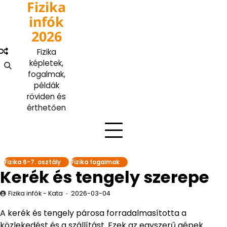
Fizika
Skip
to
infók
content
2026
Fizika
képletek,
fogalmak,
példák
röviden és
érthetően
Fizika 6-7. osztály
Fizika fogalmak
Kerék és tengely szerepe
Fizika infók - Kata
2026-03-04
A kerék és tengely párosa forradalmasította a
közlekedést és a szállítást. Ezek az egyszerű gépek