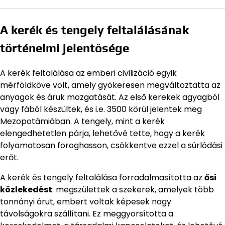
A kerék és tengely feltalálásának
történelmi jelentősége
A kerék feltalálása az emberi civilizáció egyik
mérföldköve volt, amely gyökeresen megváltoztatta az
anyagok és áruk mozgatását. Az első kerekek agyagból
vagy fából készültek, és i.e. 3500 körül jelentek meg
Mezopotámiában. A tengely, mint a kerék
elengedhetetlen párja, lehetővé tette, hogy a kerék
folyamatosan foroghasson, csökkentve ezzel a súrlódási
erőt.
A kerék és tengely feltalálása forradalmasította az
ősi
közlekedést
: megszülettek a szekerek, amelyek több
tonnányi árut, embert voltak képesek nagy
távolságokra szállítani. Ez meggyorsította a