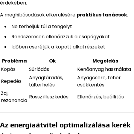
érdekében.
A meghibásodások elkerülésére
praktikus tanácsok
:
Ne terheljük túl a tengelyt
Rendszeresen ellenőrizzük a csapágyakat
Időben cseréljük a kopott alkatrészeket
Probléma
Ok
Megoldás
Kopás
Súrlódás
Kenőanyag használata
Anyagfáradás,
Anyagcsere, teher
Repedés
túlterhelés
csökkentés
Zaj,
Rossz illeszkedés
Ellenőrzés, beállítás
rezonancia
Az energiaátvitel optimalizálása kerék