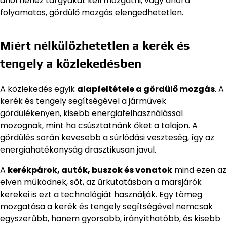
ahol nehéz tárgyakat kell mozgatni, vagy ahol a
folyamatos, gördülő mozgás elengedhetetlen.
Miért nélkülözhetetlen a kerék és
tengely a közlekedésben
A közlekedés egyik
alapfeltétele a gördülő mozgás
. A
kerék és tengely segítségével a járművek
gördülékenyen, kisebb energiafelhasználással
mozognak, mint ha csúsztatnánk őket a talajon. A
gördülés során kevesebb a súrlódási veszteség, így az
energiahatékonyság drasztikusan javul.
A
kerékpárok, autók, buszok és vonatok
mind ezen az
elven működnek, sőt, az űrkutatásban a marsjárók
kerekei is ezt a technológiát használják. Egy tömeg
mozgatása a kerék és tengely segítségével nemcsak
egyszerűbb, hanem gyorsabb, irányíthatóbb, és kisebb