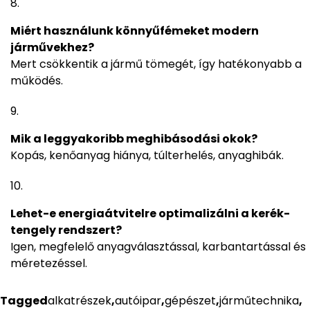
Miért használunk könnyűfémeket modern
járművekhez?
Mert csökkentik a jármű tömegét, így hatékonyabb a
működés.
Mik a leggyakoribb meghibásodási okok?
Kopás, kenőanyag hiánya, túlterhelés, anyaghibák.
Lehet-e energiaátvitelre optimalizálni a kerék-
tengely rendszert?
Igen, megfelelő anyagválasztással, karbantartással és
méretezéssel.
Tagged
alkatrészek
,
autóipar
,
gépészet
,
járműtechnika
,