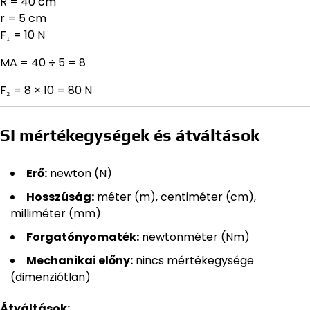
R = 40 cm
r = 5 cm
F₁ = 10 N
MA = 40 ÷ 5 = 8
F₂ = 8 × 10 = 80 N
SI mértékegységek és átváltások
Erő:
newton (N)
Hosszúság:
méter (m), centiméter (cm),
milliméter (mm)
Forgatónyomaték:
newtonméter (Nm)
Mechanikai előny:
nincs mértékegysége
(dimenziótlan)
Átváltások: